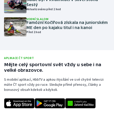
šestý
Olympijské hry
Aktualizováno před 2 hod
VODNÍ SLALOM
Parasport
Famózní Kočířová získala na juniorském
ME den po kajaku titul i na kanoi
Plavání
Před 2 hod
Plážový volejbal
Ragby
APLIKACE ČT SPORT
Mějte celý sportovní svět vždy u sebe i na
Rychlobruslení
velké obrazovce.
S mobilní aplikací, HbbTV a apkou iVysílání ve své chytré televizi
Rychlostní kanoistika
máte ČT sport vždy po ruce. Sledujte přímé přenosy, články a
bonusový obsah kdekoli a kdykoli.
Short track
Sportovní střelba