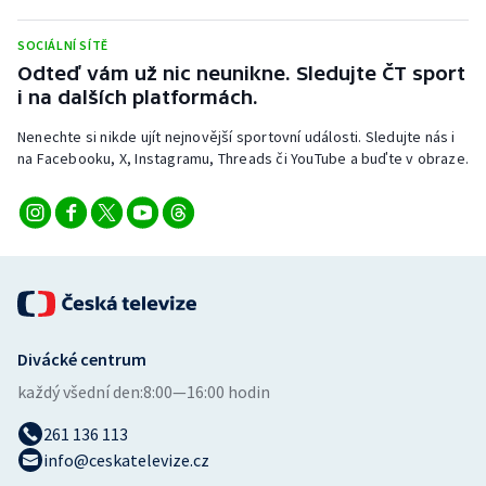
Stolní tenis
SOCIÁLNÍ SÍTĚ
Triatlon
Odteď vám už nic neunikne. Sledujte ČT sport
i na dalších platformách.
Veslování
Nenechte si nikde ujít nejnovější sportovní události. Sledujte nás i
na Facebooku, X, Instagramu, Threads či YouTube a buďte v obraze.
Vodní slalom
Volejbal
Ostatní
Divácké centrum
každý všední den:
8:00—16:00 hodin
261 136 113
info@ceskatelevize.cz