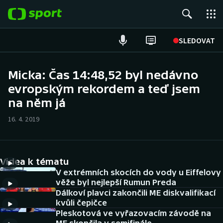
POPULÁRNÍ
SLEDOVAT
Fotbal
Micka: Čas 14:48,52 byl nedávno
evropským rekordem a teď jsem
Hokej
na něm já
Tenis
16. 4. 2019
Atletika
Cyklistika
Videa k tématu
V extrémních skocích do vody u Eiffelovy
DALŠÍ SPORTY
věže byl nejlepší Rumun Preda
Dálkoví plavci zakončili ME diskvalifikací
kvůli čepičce
Americký fotbal
NEPŘEHLÉDNĚTE
Pleskotová ve vyřazovacím závodě na