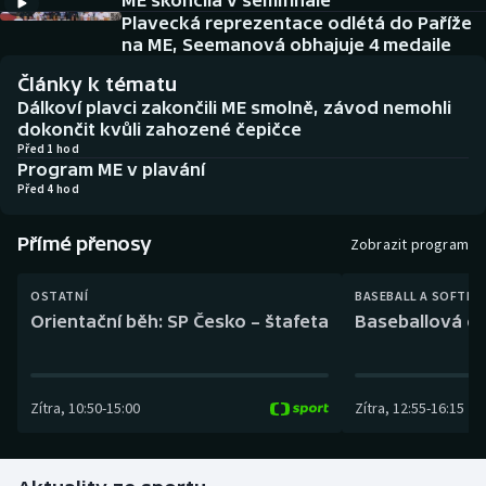
ME skončila v semifinále
Baseball a softbal
Soutěže
Plavecká reprezentace odlétá do Paříže
na ME, Seemanová obhajuje 4 medaile
Basketbal
Historické návraty
Články k tématu
Dálkoví plavci zakončili ME smolně, závod nemohli
Biatlon
Aplikace ČT sport
dokončit kvůli zahozené čepičce
Před 1 hod
Program ME v plavání
Boby a skeleton
AZ kvíz
Před 4 hod
Box
Přímé přenosy
Zobrazit program
Curling
OSTATNÍ
BASEBALL A SOFTBA
Orientační běh: SP Česko – štafeta
Baseballová ex
Dostihy
Florbal
Zítra
,
10:50
-
15:00
Zítra
,
12:55
-
16:15
Futsal
Golf