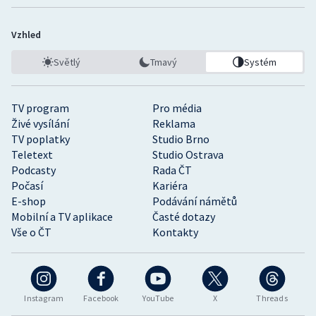
Vzhled
Světlý
Tmavý
Systém
TV program
Pro média
Živé vysílání
Reklama
TV poplatky
Studio Brno
Teletext
Studio Ostrava
Podcasty
Rada ČT
Počasí
Kariéra
E-shop
Podávání námětů
Mobilní a TV aplikace
Časté dotazy
Vše o ČT
Kontakty
Instagram
Facebook
YouTube
X
Threads