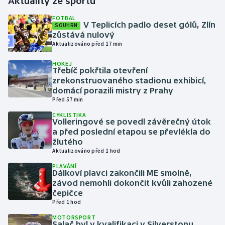
Aktuality ze sportu
FOTBAL
Gymnastika
V Teplicích padlo deset gólů, Zlín
SOUHRN
zůstává nulový
Aktualizováno před 17 min
Házená
HOKEJ
Třebíč pokřtila otevření
Jezdectví
zrekonstruovaného stadionu exhibicí,
domácí porazili mistry z Prahy
Judo
Před 57 min
CYKLISTIKA
Krasobruslení
Volleringové se povedl závěrečný útok
a před poslední etapou se převlékla do
žlutého
Lezení
Aktualizováno před 1 hod
PLAVÁNÍ
Lyže a snowboard
Dálkoví plavci zakončili ME smolně,
závod nemohli dokončit kvůli zahozené
Moderní pětiboj
čepičce
Před 1 hod
Motorsport
MOTORSPORT
Salač byl v kvalifikaci v Silverstonu