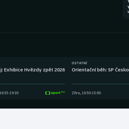
Moderní pětiboj
Triatlon
V
Motorsport
Veslování
Olympijské hry
Vodní slalom
Parasport
Volejbal
Plavání
Ostatní
OSTATNÍ
j: Exhibice Hvězdy zpět 2026
Orientační běh: SP Česko
Plážový volejbal
16:55
-
19:30
Zítra
,
10:50
-
15:00