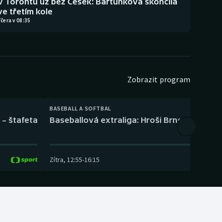
V Torontu už bez Češek: Bartůňková skončila
ve třetím kole
čera v 08:35
Zobrazit program
BASEBALL A SOFTBAL
 – štafeta
Baseballová extraliga: Hroši Brno – Eagles
Zítra
,
12:55
-
16:15