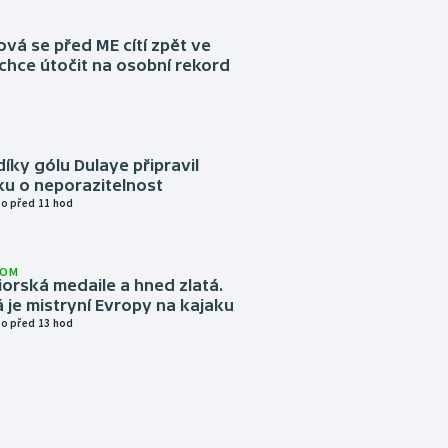
á se před ME cítí zpět ve
chce útočit na osobní rekord
díky gólu Dulaye připravil
ku o neporazitelnost
o před 11 hod
LOM
niorská medaile a hned zlatá.
 je mistryní Evropy na kajaku
o před 13 hod