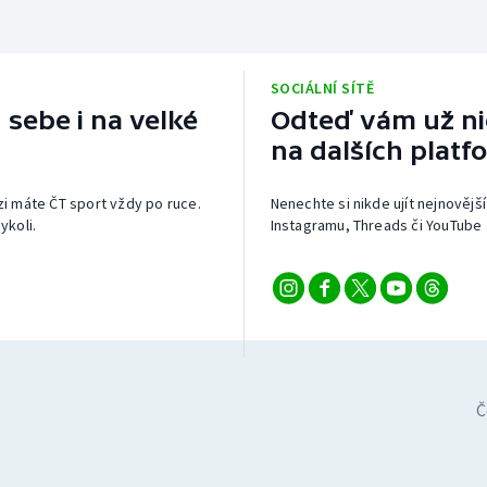
SOCIÁLNÍ SÍTĚ
 sebe i na velké
Odteď vám už nic
na dalších platf
izi máte ČT sport vždy po ruce.
Nenechte si nikde ujít nejnovější
ykoli.
Instagramu, Threads či YouTube 
Č