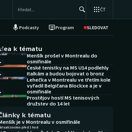
ČT
Podcasty
Program
SLEDOVAT
NEPŘEHLÉDNĚTE
Soutěže
idea k tématu
Menšík prošel v Montrealu do
Historické návraty
osmifinále
České tenistky na MS U14 podlehly
Aplikace ČT sport
Italkám a budou bojovat o bronz
Lehečka v Montrealu ve třetím kole
AZ kvíz
vyřadil Belgičana Blockxe a je v
osmifinále
Prostějov hostí MS tenisových
družstev do 14 let
Články k tématu
Menšík je v Montrealu v osmifinále
Aktualizováno před 1 hod