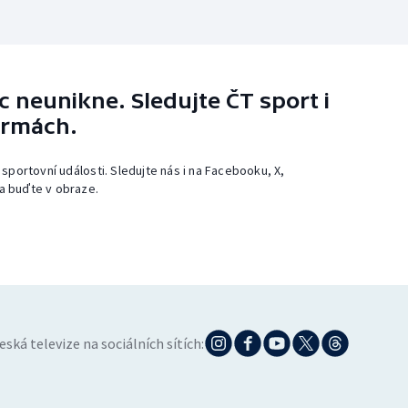
 neunikne. Sledujte ČT sport i
ormách.
 sportovní události. Sledujte nás i na Facebooku, X,
a buďte v obraze.
eská televize na sociálních sítích: