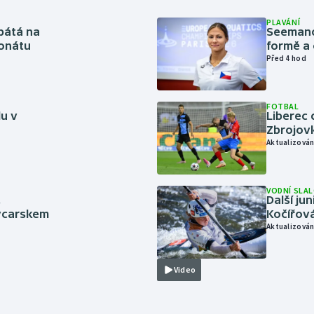
PLAVÁNÍ
pátá na
Seemanov
onátu
formě a 
Před 4 hod
FOTBAL
lu v
Liberec 
Zbrojov
Aktualizován
VODNÍ SLA
.
Další ju
ýcarskem
Kočířová
Aktualizován
Video