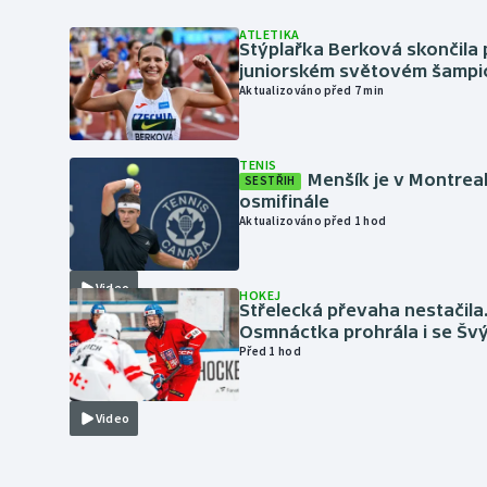
ATLETIKA
Stýplařka Berková skončila 
juniorském světovém šampi
Aktualizováno před 7 min
TENIS
Menšík je v Montrea
SESTŘIH
osmifinále
Aktualizováno před 1 hod
Video
HOKEJ
Střelecká převaha nestačila
Osmnáctka prohrála i se Šv
Před 1 hod
Video