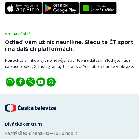
Stolní tenis
Triatlon
Veslování
SOCIÁLNÍ SÍTĚ
Odteď vám už nic neunikne. Sledujte ČT sport
i na dalších platformách.
Vodní slalom
Nenechte si nikde ujít nejnovější sportovní události. Sledujte nás i
Volejbal
na Facebooku, X, Instagramu, Threads či YouTube a buďte v obraze.
Ostatní
Divácké centrum
každý všední den:
8:00—16:00 hodin