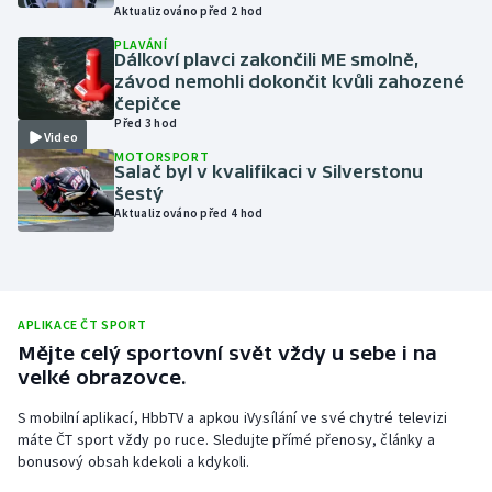
Aktualizováno před 2 hod
Olympijské hry
PLAVÁNÍ
Dálkoví plavci zakončili ME smolně,
závod nemohli dokončit kvůli zahozené
Parasport
čepičce
Před 3 hod
Plavání
Video
MOTORSPORT
Salač byl v kvalifikaci v Silverstonu
Plážový volejbal
šestý
Aktualizováno před 4 hod
Ragby
Rychlobruslení
APLIKACE ČT SPORT
Rychlostní kanoistika
Mějte celý sportovní svět vždy u sebe i na
velké obrazovce.
Short track
S mobilní aplikací, HbbTV a apkou iVysílání ve své chytré televizi
máte ČT sport vždy po ruce. Sledujte přímé přenosy, články a
Sportovní střelba
bonusový obsah kdekoli a kdykoli.