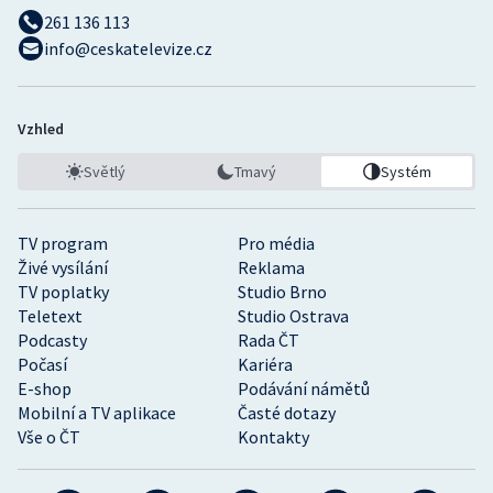
261 136 113
info@ceskatelevize.cz
Vzhled
Světlý
Tmavý
Systém
TV program
Pro média
Živé vysílání
Reklama
TV poplatky
Studio Brno
Teletext
Studio Ostrava
Podcasty
Rada ČT
Počasí
Kariéra
E-shop
Podávání námětů
Mobilní a TV aplikace
Časté dotazy
Vše o ČT
Kontakty