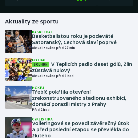
Gymnastika
Aktuality ze sportu
Házená
BASKETBAL
Basketbalistou roku je podeváté
Satoranský, Čechová slaví poprvé
Jezdectví
Aktualizováno před 27 min
Judo
FOTBAL
V Teplicích padlo deset gólů, Zlín
SOUHRN
zůstává nulový
Krasobruslení
Aktualizováno před 1 hod
Lezení
HOKEJ
Třebíč pokřtila otevření
zrekonstruovaného stadionu exhibicí,
Lyže a snowboard
domácí porazili mistry z Prahy
Před 2 hod
Moderní pětiboj
CYKLISTIKA
Volleringové se povedl závěrečný útok
a před poslední etapou se převlékla do
Motorsport
žlutého