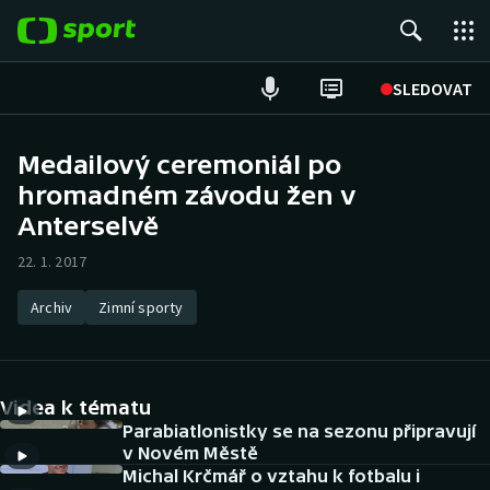
POPULÁRNÍ
SLEDOVAT
Fotbal
Medailový ceremoniál po
hromadném závodu žen v
Hokej
Anterselvě
Tenis
22. 1. 2017
Atletika
Archiv
Zimní sporty
Cyklistika
DALŠÍ SPORTY
Videa k tématu
Parabiatlonistky se na sezonu připravují
Americký fotbal
NEPŘEHLÉDNĚTE
v Novém Městě
Michal Krčmář o vztahu k fotbalu i