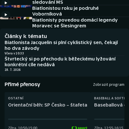
sledování MS
Baseball a softbal
Soutěže
Biatlonistou roku je podruhé
Voborníková
Basketbal
Historické návraty
Biatlonisty povedou domácí legendy
Moravec se Šlesingrem
Biatlon
Aplikace ČT sport
Články k tématu
Biatlonista Jacquelin si plní cyklistický sen, čekají
Boby a skeleton
AZ kvíz
ho dva závody
Včera v 10:33
Štvrtecký si po přechodu k běžeckému lyžování
Box
konkrétní cíle nedává
28. 7. 2026
Curling
Přímé přenosy
Zobrazit program
Dostihy
OSTATNÍ
BASEBALL A SOFTBA
Florbal
Orientační běh: SP Česko – štafeta
Baseballová ex
Futsal
Zítra
,
10:50
-
15:00
Zítra
,
12:55
-
16:15
Golf