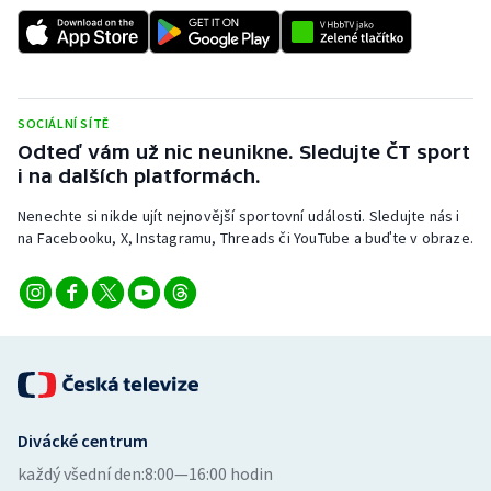
Stolní tenis
Triatlon
Veslování
SOCIÁLNÍ SÍTĚ
Odteď vám už nic neunikne. Sledujte ČT sport
Vodní slalom
i na dalších platformách.
Nenechte si nikde ujít nejnovější sportovní události. Sledujte nás i
Volejbal
na Facebooku, X, Instagramu, Threads či YouTube a buďte v obraze.
Ostatní
Divácké centrum
každý všední den:
8:00—16:00 hodin