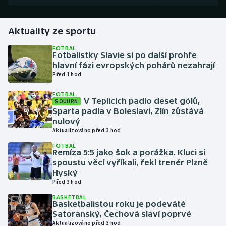
Gymnastika
Aktuality ze sportu
Házená
FOTBAL
Fotbalistky Slavie si po další prohře
hlavní fázi evropských pohárů nezahrají
Jezdectví
Před 1 hod
FOTBAL
Judo
V Teplicích padlo deset gólů,
SOUHRN
Sparta padla v Boleslavi, Zlín zůstává
Krasobruslení
nulový
Aktualizováno před 3 hod
Lezení
FOTBAL
Remíza 5:5 jako šok a porážka. Kluci si
spoustu věcí vyříkali, řekl trenér Plzně
Lyže a snowboard
Hyský
Před 3 hod
Moderní pětiboj
BASKETBAL
Basketbalistou roku je podeváté
Satoranský, Čechová slaví poprvé
Motorsport
Aktualizováno před 3 hod