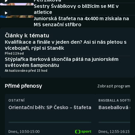
Baseball a softbal
Soutěže
Sestry Švábíkovy o blížícím se ME v
atletice
Basketbal
Historické návraty
Juniorská štafeta na 4x400 m získala na
MS senzační stříbro
Biatlon
Aplikace ČT sport
Články k tématu
Kvalifikace a finále v jeden den? Asi si nás pletou s
Boby a skeleton
AZ kvíz
vícebojaři, rýpl si Staněk
Před 12 hod
Stýplařka Berková skončila pátá na juniorském
Box
světovém šampionátu
Aktualizováno před 15 hod
Curling
Přímé přenosy
Zobrazit program
Dostihy
OSTATNÍ
BASEBALL A SOFTBA
Florbal
Orientační běh: SP Česko – štafeta
Baseballová ex
Futsal
Dnes
,
10:50
-
15:00
Dnes
,
12:55
-
16:15
Golf