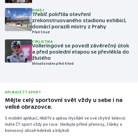
Olympijské hry
HOKEJ
Třebíč pokřtila otevření
zrekonstruovaného stadionu exhibicí,
Parasport
domácí porazili mistry z Prahy
Před 5 hod
Plavání
CYKLISTIKA
Volleringové se povedl závěrečný útok
a před poslední etapou se převlékla do
Plážový volejbal
žlutého
Aktualizováno před 6 hod
Ragby
Rychlobruslení
APLIKACE ČT SPORT
Rychlostní kanoistika
Mějte celý sportovní svět vždy u sebe i na
velké obrazovce.
Short track
S mobilní aplikací, HbbTV a apkou iVysílání ve své chytré televizi
máte ČT sport vždy po ruce. Sledujte přímé přenosy, články a
Sportovní střelba
bonusový obsah kdekoli a kdykoli.