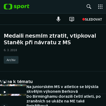
POPULÁRNÍ
SLEDOVAT
Fotbal
Medaili nesmím ztratit, vtipkoval
Staněk při návratu z MS
Hokej
6. 3. 2018
Tenis
Archiv
Atletika
Cyklistika
Videa k tématu
DALŠÍ SPORTY
Na juniorském MS v atletice se blýskla
skvělým výkonem Berková
Do Birminghamu dorazili čeští atleti, po
Americký fotbal
NEPŘEHLÉDNĚTE
zraněních se ukáže na ME také
Petržilková