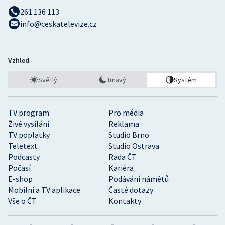
261 136 113
info@ceskatelevize.cz
Vzhled
Světlý
Tmavý
Systém
TV program
Pro média
Živé vysílání
Reklama
TV poplatky
Studio Brno
Teletext
Studio Ostrava
Podcasty
Rada ČT
Počasí
Kariéra
E-shop
Podávání námětů
Mobilní a TV aplikace
Časté dotazy
Vše o ČT
Kontakty