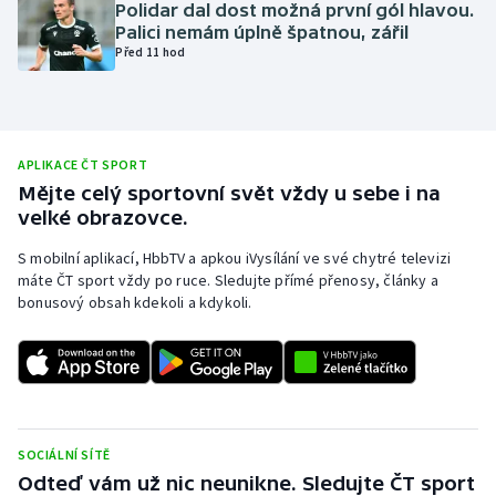
Polidar dal dost možná první gól hlavou.
Olympijské hry
Palici nemám úplně špatnou, zářil
Před 11 hod
Parasport
Plavání
APLIKACE ČT SPORT
Mějte celý sportovní svět vždy u sebe i na
Plážový volejbal
velké obrazovce.
Ragby
S mobilní aplikací, HbbTV a apkou iVysílání ve své chytré televizi
máte ČT sport vždy po ruce. Sledujte přímé přenosy, články a
Rychlobruslení
bonusový obsah kdekoli a kdykoli.
Rychlostní kanoistika
Short track
SOCIÁLNÍ SÍTĚ
Sportovní střelba
Odteď vám už nic neunikne. Sledujte ČT sport