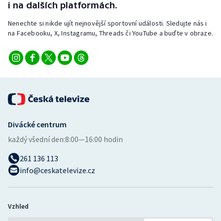
i na dalších platformách.
Stolní tenis
Nenechte si nikde ujít nejnovější sportovní události. Sledujte nás i
Triatlon
na Facebooku, X, Instagramu, Threads či YouTube a buďte v obraze.
Veslování
Vodní slalom
Volejbal
Divácké centrum
Ostatní
každý všední den:
8:00—16:00 hodin
261 136 113
info@ceskatelevize.cz
Vzhled