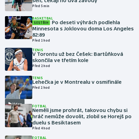
sen, čekají ho dva závody
Před 5 min
Gymnastika
BASKETBAL
Po deseti výhrách podlehla
SESTŘIH
Minnesota s Joklovou doma Los Angeles
Házená
82:89
Před 1 hod
Jezdectví
TENIS
V Torontu už bez Češek: Bartůňková
Judo
skončila ve třetím kole
Před 2 hod
Krasobruslení
TENIS
Lehečka je v Montrealu v osmifinále
Před 2 hod
Lezení
Lyže a snowboard
Video
FOTBAL
Neměli jsme prohrát, takovou chybu si
hráč nemůže dovolit, zlobil se Horejš po
Moderní pětiboj
duelu s Besiktasem
Před 4 hod
Motorsport
FOTBAL