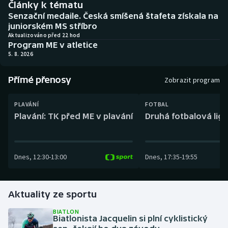
Články k tématu
Baseball a softbal
Soutěže
Senzační medaile. Česká smíšená štafeta získala na
juniorském MS stříbro
Basketbal
Historické návraty
Aktualizováno před 22 hod
Program ME v atletice
5. 8. 2026
Biatlon
Aplikace ČT sport
Přímé přenosy
Boby a skeleton
AZ kvíz
Zobrazit program
Box
PLAVÁNÍ
FOTBAL
Plavání: TK před ME v plavání
Druhá fotbalová liga
Curling
Dostihy
Dnes
,
12:30
-
13:00
Dnes
,
17:35
-
19:55
Florbal
Aktuality ze sportu
Futsal
BIATLON
Biatlonista Jacquelin si plní cyklistický
Golf