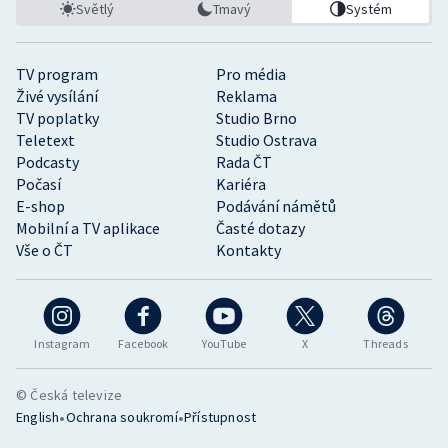
Světlý
Tmavý
Systém
TV program
Pro média
Živé vysílání
Reklama
TV poplatky
Studio Brno
Teletext
Studio Ostrava
Podcasty
Rada ČT
Počasí
Kariéra
E-shop
Podávání námětů
Mobilní a TV aplikace
Časté dotazy
Vše o ČT
Kontakty
Instagram
Facebook
YouTube
X
Threads
© Česká televize
•
•
English
Ochrana soukromí
Přístupnost