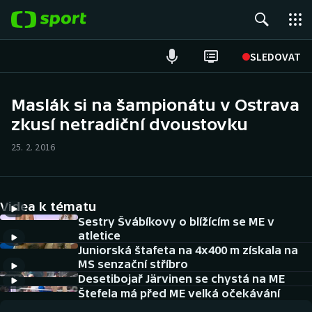
POPULÁRNÍ
SLEDOVAT
Fotbal
Maslák si na šampionátu v Ostrava
zkusí netradiční dvoustovku
Hokej
25. 2. 2016
Tenis
Atletika
Videa k tématu
Cyklistika
Sestry Švábíkovy o blížícím se ME v
atletice
Juniorská štafeta na 4x400 m získala na
DALŠÍ SPORTY
MS senzační stříbro
Desetibojař Järvinen se chystá na ME
Americký fotbal
NEPŘEHLÉDNĚTE
Štefela má před ME velká očekávání