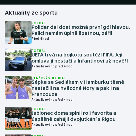
Aktuality ze sportu
Gymnastika
FOTBAL
Polidar dal dost možná první gól hlavou.
Házená
Palici nemám úplně špatnou, zářil
Před 4 hod
Jezdectví
FOTBAL
UEFA trvá na bojkotu soutěží FIFA. Její
Judo
omluva jí nestačí a Infantinovi už nevěří
Aktualizováno před 4 hod
Krasobruslení
PLÁŽOVÝ VOLEJBAL
Šépka se Sedlákem v Hamburku těsně
Lezení
nestačili na hvězdné Nory a pak i na
Francouze
Aktualizováno před 4 hod
Lyže a snowboard
FOTBAL
Jablonec doma splnil roli favorita a
Moderní pětiboj
úspěšně zahájil dvojutkání s Rigou
Aktualizováno před 5 hod
Motorsport