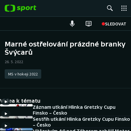
POPULÁRNÍ
SLEDOVAT
Fotbal
Marné ostřelování prázdné branky
Švýcarů
Hokej
26. 5. 2022
Tenis
MS v hokeji 2022
Atletika
Cyklistika
Videa k tématu
DALŠÍ SPORTY
Záznam utkání Hlinka Gretzky Cupu
Finsko – Česko
Sestřih utkání Hlinka Gretzky Cupu Finsko
Americký fotbal
NEPŘEHLÉDNĚTE
– Česko