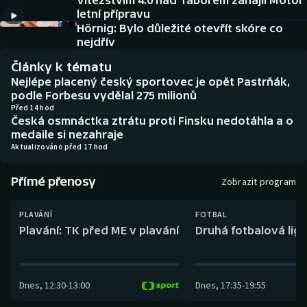
Vítězstvím 4:0 nad Táborem zahájil Motor
Baseball a softbal
Soutěže
letní přípravu
Hörnig: Bylo důležité otevřít skóre co
Basketbal
Historické návraty
nejdřív
Články k tématu
Biatlon
Aplikace ČT sport
Nejlépe placený český sportovec je opět Pastrňák,
podle Forbesu vydělal 275 milionů
Boby a skeleton
AZ kvíz
Před 14 hod
Česká osmnáctka ztrátu proti Finsku nedotáhla a o
medaile si nezahraje
Box
Aktualizováno před 17 hod
Curling
Přímé přenosy
Zobrazit program
Dostihy
PLAVÁNÍ
FOTBAL
Plavání: TK před ME v plavání
Druhá fotbalová liga
Florbal
Futsal
Dnes
,
12:30
-
13:00
Dnes
,
17:35
-
19:55
Golf