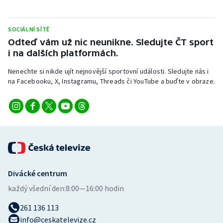
Stolní tenis
SOCIÁLNÍ SÍTĚ
Triatlon
Odteď vám už nic neunikne. Sledujte ČT sport
i na dalších platformách.
Veslování
Nenechte si nikde ujít nejnovější sportovní události. Sledujte nás i
Vodní slalom
na Facebooku, X, Instagramu, Threads či YouTube a buďte v obraze.
Volejbal
Ostatní
Divácké centrum
každý všední den:
8:00—16:00 hodin
261 136 113
info@ceskatelevize.cz