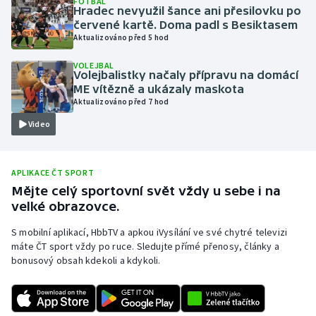
FOTBAL
Hradec nevyužil šance ani přesilovku po
Olympijské hry
červené kartě. Doma padl s Besiktasem
Aktualizováno před 5 hod
Parasport
VOLEJBAL
Volejbalistky načaly přípravu na domácí
Plavání
ME vítězně a ukázaly maskota
Aktualizováno před 7 hod
Plážový volejbal
Video
Ragby
APLIKACE ČT SPORT
Rychlobruslení
Mějte celý sportovní svět vždy u sebe i na
velké obrazovce.
Rychlostní kanoistika
S mobilní aplikací, HbbTV a apkou iVysílání ve své chytré televizi
máte ČT sport vždy po ruce. Sledujte přímé přenosy, články a
Short track
bonusový obsah kdekoli a kdykoli.
Sportovní střelba