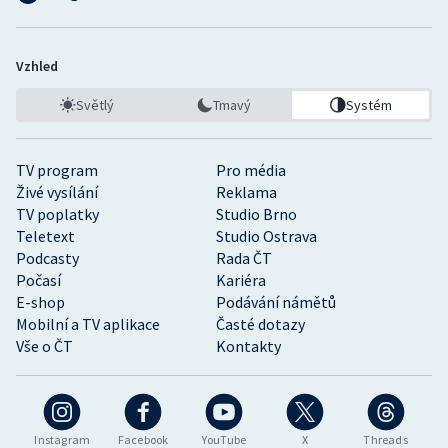
Vzhled
Světlý
Tmavý
Systém
TV program
Pro média
Živé vysílání
Reklama
TV poplatky
Studio Brno
Teletext
Studio Ostrava
Podcasty
Rada ČT
Počasí
Kariéra
E-shop
Podávání námětů
Mobilní a TV aplikace
Časté dotazy
Vše o ČT
Kontakty
Instagram
Facebook
YouTube
X
Threads