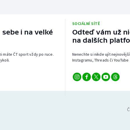
SOCIÁLNÍ SÍTĚ
 sebe i na velké
Odteď vám už nic
na dalších platf
izi máte ČT sport vždy po ruce.
Nenechte si nikde ujít nejnovější
ykoli.
Instagramu, Threads či YouTube 
Č