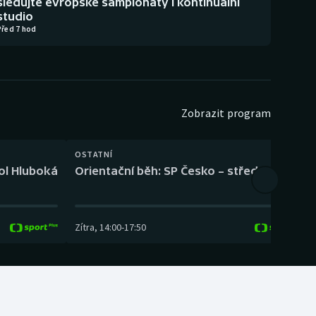
sledujte evropské šampionáty i kontinuální
studio
Před 7 hod
Zobrazit program
OSTATNÍ
H
kol Hluboká
Orientační běh: SP Česko – střední trať
H
Zítra
,
14:00
-
17:50
Z