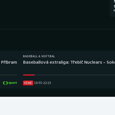
Moderní pětiboj
Triatlon
Motorsport
Veslování
Olympijské hry
Vodní slalom
Parasport
Volejbal
Plavání
Ostatní
BASEBALL A SOFTBAL
l Příbram
Baseballová extraliga: Třebíč Nuclears – So
Plážový volejbal
18:55
-
22:15
ŽIVĚ