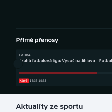
Curling
Dostihy
Florbal
Futsal
Přímé přenosy
Golf
FOTBAL
Druhá fotbalová liga: Vysočina Jihlava – Fotba
Gymnastika
17:35
-
19:55
ŽIVĚ
Aktuality ze sportu