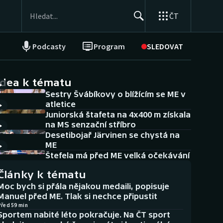
ČT
Podcasty
Program
SLEDOVAT
NEPŘEHLÉDNĚTE
Soutěže
idea k tématu
Sestry Švábíkovy o blížícím se ME v
Historické návraty
atletice
Juniorská štafeta na 4x400 m získala
Aplikace ČT sport
na MS senzační stříbro
Desetibojař Järvinen se chystá na
AZ kvíz
ME
Štefela má před ME velká očekávání
Články k tématu
Moc bych si přála nějakou medaili, popisuje
Manuel před ME. Tlak si nechce připustit
Před 59 min
Sportem nabité léto pokračuje. Na ČT sport