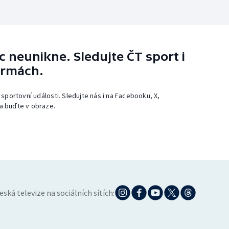
 neunikne. Sledujte ČT sport i
ormách.
 sportovní události. Sledujte nás i na Facebooku, X,
a buďte v obraze.
eská televize na sociálních sítích: