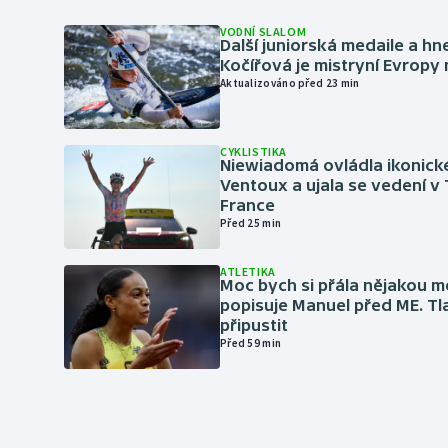
VODNÍ SLALOM
Další juniorská medaile a hn
Kočířová je mistryní Evropy
Aktualizováno před 23 min
CYKLISTIKA
Niewiadomá ovládla ikonick
Ventoux a ujala se vedení v
France
Před 25 min
ATLETIKA
Moc bych si přála nějakou me
popisuje Manuel před ME. Tl
připustit
Před 59 min