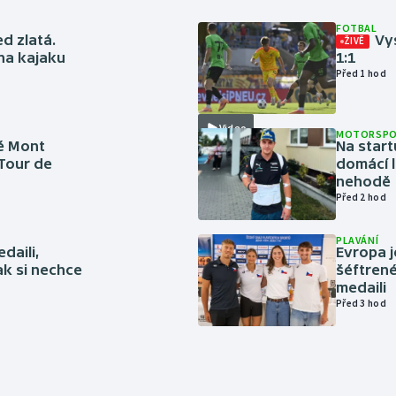
FOTBAL
ed zlatá.
Vys
ŽIVĚ
 na kajaku
1:1
Před 1 hod
Video
MOTORSP
é Mont
Na start
 Tour de
domácí l
nehodě
Před 2 hod
PLAVÁNÍ
daili,
Evropa j
ak si nechce
šéftrené
medaili
Před 3 hod