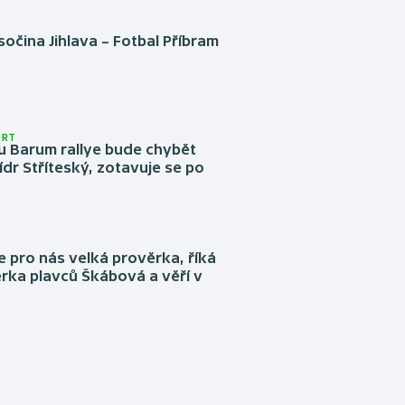
očina Jihlava – Fotbal Příbram
ORT
u Barum rallye bude chybět
ídr Stříteský, zotavuje se po
e pro nás velká prověrka, říká
rka plavců Škábová a věří v