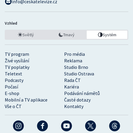
info@ceskatelevize.cz
Vzhled
Světlý
Tmavý
Systém
TV program
Pro média
Živé vysílání
Reklama
TV poplatky
Studio Brno
Teletext
Studio Ostrava
Podcasty
Rada ČT
Počasí
Kariéra
E-shop
Podávání námětů
Mobilní a TV aplikace
Časté dotazy
Vše o ČT
Kontakty