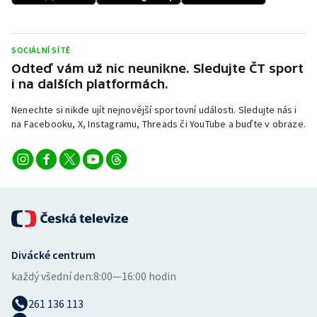
Stolní tenis
Triatlon
SOCIÁLNÍ SÍTĚ
Odteď vám už nic neunikne. Sledujte ČT sport
Veslování
i na dalších platformách.
Nenechte si nikde ujít nejnovější sportovní události. Sledujte nás i
Vodní slalom
na Facebooku, X, Instagramu, Threads či YouTube a buďte v obraze.
Volejbal
Ostatní
Divácké centrum
každý všední den:
8:00—16:00 hodin
261 136 113