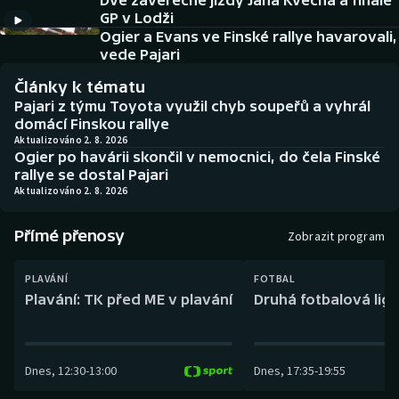
Dvě závěrečné jízdy Jana Kvěcha a finále
Baseball a softbal
Soutěže
GP v Lodži
Ogier a Evans ve Finské rallye havarovali,
Basketbal
Historické návraty
vede Pajari
Články k tématu
Biatlon
Aplikace ČT sport
Pajari z týmu Toyota využil chyb soupeřů a vyhrál
domácí Finskou rallye
Boby a skeleton
AZ kvíz
Aktualizováno 2. 8. 2026
Ogier po havárii skončil v nemocnici, do čela Finské
rallye se dostal Pajari
Box
Aktualizováno 2. 8. 2026
Curling
Přímé přenosy
Zobrazit program
Dostihy
PLAVÁNÍ
FOTBAL
Plavání: TK před ME v plavání
Druhá fotbalová liga
Florbal
Futsal
Dnes
,
12:30
-
13:00
Dnes
,
17:35
-
19:55
Golf