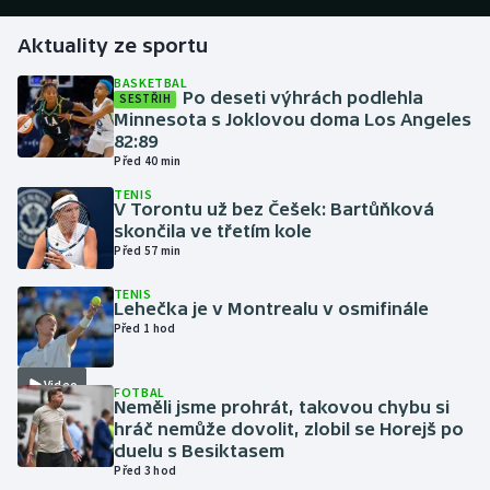
Aktuality ze sportu
Gymnastika
BASKETBAL
Po deseti výhrách podlehla
SESTŘIH
Házená
Minnesota s Joklovou doma Los Angeles
82:89
Jezdectví
Před 40 min
TENIS
Judo
V Torontu už bez Češek: Bartůňková
skončila ve třetím kole
Před 57 min
Krasobruslení
TENIS
Lehečka je v Montrealu v osmifinále
Lezení
Před 1 hod
Lyže a snowboard
Video
FOTBAL
Neměli jsme prohrát, takovou chybu si
Moderní pětiboj
hráč nemůže dovolit, zlobil se Horejš po
duelu s Besiktasem
Motorsport
Před 3 hod