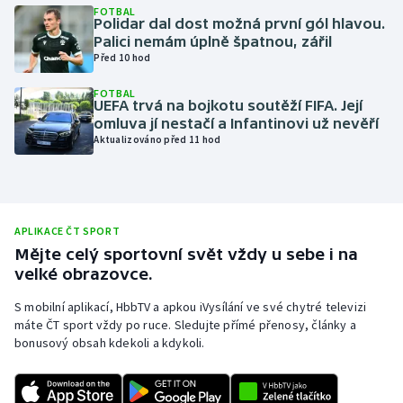
FOTBAL
Polidar dal dost možná první gól hlavou.
Olympijské hry
Palici nemám úplně špatnou, zářil
Před 10 hod
Parasport
FOTBAL
UEFA trvá na bojkotu soutěží FIFA. Její
Plavání
omluva jí nestačí a Infantinovi už nevěří
Aktualizováno před 11 hod
Plážový volejbal
Ragby
APLIKACE ČT SPORT
Rychlobruslení
Mějte celý sportovní svět vždy u sebe i na
velké obrazovce.
Rychlostní kanoistika
S mobilní aplikací, HbbTV a apkou iVysílání ve své chytré televizi
máte ČT sport vždy po ruce. Sledujte přímé přenosy, články a
Short track
bonusový obsah kdekoli a kdykoli.
Sportovní střelba