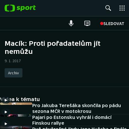
POPULÁRNÍ
SLEDOVAT
Fotbal
Macík: Proti pořadatelům jít
nemůžu
Hokej
9. 1. 2017
Tenis
Archiv
Atletika
Cyklistika
Videa k tématu
DALŠÍ SPORTY
Pro Jakuba Terešáka skončila po pádu
sezona MČR v motokrosu
Pajari po Estonsku vyhrál i domácí
Americký fotbal
NEPŘEHLÉDNĚTE
Finskou rallye