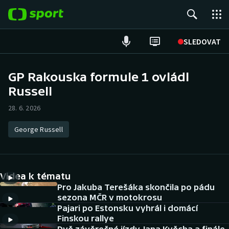
POPULÁRNÍ
SLEDOVAT
Fotbal
GP Rakouska formule 1 ovládl
Russell
Hokej
28. 6. 2026
Tenis
George Russell
Atletika
Cyklistika
Videa k tématu
DALŠÍ SPORTY
Pro Jakuba Terešáka skončila po pádu
sezona MČR v motokrosu
Pajari po Estonsku vyhrál i domácí
Americký fotbal
NEPŘEHLÉDNĚTE
Finskou rallye