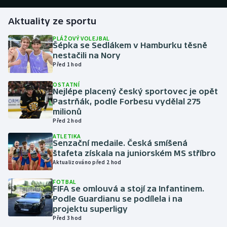
Aktuality ze sportu
Gymnastika
PLÁŽOVÝ VOLEJBAL
Šépka se Sedlákem v Hamburku těsně
Házená
nestačili na Nory
Před 1 hod
Jezdectví
OSTATNÍ
Nejlépe placený český sportovec je opět
Judo
Pastrňák, podle Forbesu vydělal 275
milionů
Krasobruslení
Před 2 hod
ATLETIKA
Senzační medaile. Česká smíšená
Lezení
štafeta získala na juniorském MS stříbro
Aktualizováno před 2 hod
Lyže a snowboard
FOTBAL
FIFA se omlouvá a stojí za Infantinem.
Moderní pětiboj
Podle Guardianu se podílela i na
projektu superligy
Motorsport
Před 3 hod