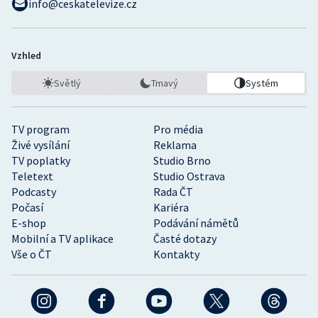
info@ceskatelevize.cz
Vzhled
Světlý
Tmavý
Systém
TV program
Pro média
Živé vysílání
Reklama
TV poplatky
Studio Brno
Teletext
Studio Ostrava
Podcasty
Rada ČT
Počasí
Kariéra
E-shop
Podávání námětů
Mobilní a TV aplikace
Časté dotazy
Vše o ČT
Kontakty