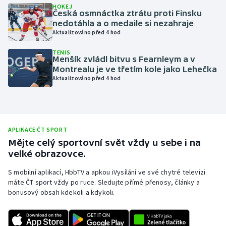
HOKEJ
Česká osmnáctka ztrátu proti Finsku
Olympijské hry
nedotáhla a o medaile si nezahraje
Aktualizováno před 4 hod
Parasport
TENIS
Menšík zvládl bitvu s Fearnleym a v
Plavání
Montrealu je ve třetím kole jako Lehečka
Aktualizováno před 4 hod
Plážový volejbal
Ragby
APLIKACE ČT SPORT
Rychlobruslení
Mějte celý sportovní svět vždy u sebe i na
velké obrazovce.
Rychlostní kanoistika
S mobilní aplikací, HbbTV a apkou iVysílání ve své chytré televizi
máte ČT sport vždy po ruce. Sledujte přímé přenosy, články a
Short track
bonusový obsah kdekoli a kdykoli.
Sportovní střelba