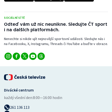
Stolní tenis
Triatlon
SOCIÁLNÍ SÍTĚ
Odteď vám už nic neunikne. Sledujte ČT sport
Veslování
i na dalších platformách.
Nenechte si nikde ujít nejnovější sportovní události. Sledujte nás i
Vodní slalom
na Facebooku, X, Instagramu, Threads či YouTube a buďte v obraze.
Volejbal
Ostatní
Divácké centrum
každý všední den:
8:00—16:00 hodin
261 136 113