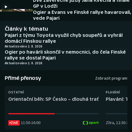
Dvě závěrečné jízdy Jana Kvěcha a finále
Baseball a softbal
Soutěže
GP v Lodži
Ogier a Evans ve Finské rallye havarovali,
Basketbal
Historické návraty
vede Pajari
Články k tématu
Biatlon
Aplikace ČT sport
Pajari z týmu Toyota využil chyb soupeřů a vyhrál
domácí Finskou rallye
Boby a skeleton
AZ kvíz
Aktualizováno 2. 8. 2026
Ogier po havárii skončil v nemocnici, do čela Finské
rallye se dostal Pajari
Box
Aktualizováno 2. 8. 2026
Curling
Přímé přenosy
Zobrazit program
Dostihy
OSTATNÍ
PLAVÁNÍ
Orientační běh: SP Česko – dlouhá trať
Plavání: TK
Florbal
Futsal
11:50
-
16:00
Zítra
,
12:30
-
13:
ŽIVĚ
Golf