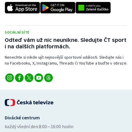
Stolní tenis
Triatlon
Veslování
SOCIÁLNÍ SÍTĚ
Odteď vám už nic neunikne. Sledujte ČT sport
i na dalších platformách.
Vodní slalom
Nenechte si nikde ujít nejnovější sportovní události. Sledujte nás i
Volejbal
na Facebooku, X, Instagramu, Threads či YouTube a buďte v obraze.
Ostatní
Divácké centrum
každý všední den:
8:00—16:00 hodin