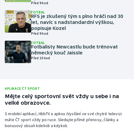
Před 9 hod
Olympijské hry
FOTBAL
RFS je zkušený tým s plno hráči nad 30
let, navíc s nadstandardní výškou,
Parasport
popisuje Kozel
Před 9 hod
Plavání
FOTBAL
Fotbalisty Newcastlu bude trénovat
Plážový volejbal
německý kouč Jaissle
Před 10 hod
Ragby
Rychlobruslení
APLIKACE ČT SPORT
Rychlostní kanoistika
Mějte celý sportovní svět vždy u sebe i na
velké obrazovce.
Short track
S mobilní aplikací, HbbTV a apkou iVysílání ve své chytré televizi
máte ČT sport vždy po ruce. Sledujte přímé přenosy, články a
Sportovní střelba
bonusový obsah kdekoli a kdykoli.