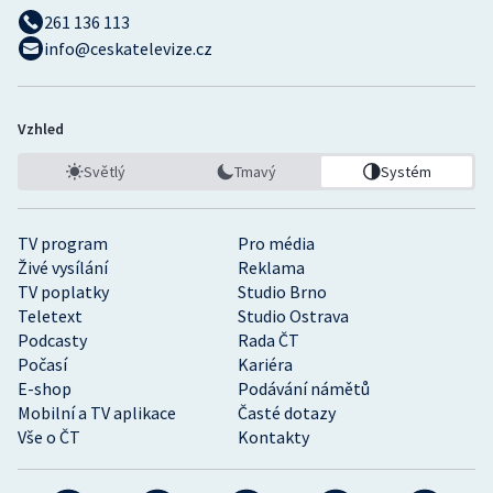
261 136 113
info@ceskatelevize.cz
Vzhled
Světlý
Tmavý
Systém
TV program
Pro média
Živé vysílání
Reklama
TV poplatky
Studio Brno
Teletext
Studio Ostrava
Podcasty
Rada ČT
Počasí
Kariéra
E-shop
Podávání námětů
Mobilní a TV aplikace
Časté dotazy
Vše o ČT
Kontakty