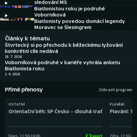
sledování MS
Baseball a softbal
Soutěže
Biatlonistou roku je podruhé
Voborníková
Basketbal
Historické návraty
Biatlonisty povedou domácí legendy
Moravec se Šlesingrem
Biatlon
Aplikace ČT sport
Články k tématu
Štvrtecký si po přechodu k běžeckému lyžování
Boby a skeleton
AZ kvíz
konkrétní cíle nedává
28. 7. 2026
Voborníková podruhé v kariéře vyhrála anketu
Box
Biatlonista roku
1. 6. 2026
Curling
Přímé přenosy
Zobrazit program
Dostihy
OSTATNÍ
PLAVÁNÍ
Florbal
Orientační běh: SP Česko – dlouhá trať
Plavání: TK
Futsal
Dnes
,
11:50
-
16:00
Zítra
,
12:30
-
13:
Golf