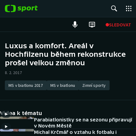
POPULÁRNÍ
SLEDOVAT
Fotbal
Luxus a komfort. Areál v
Hochfilzenu během rekonstrukce
Hokej
prošel velkou změnou
Tenis
8. 2. 2017
Atletika
MS v biatlonu 2017
MS v biatlonu
Zimní sporty
Cyklistika
DALŠÍ SPORTY
Videa k tématu
Parabiatlonistky se na sezonu připravují
Americký fotbal
NEPŘEHLÉDNĚTE
v Novém Městě
Michal Krčmář o vztahu k fotbalu i