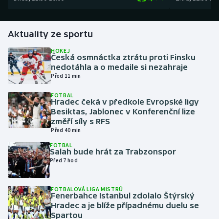
Gymnastika
Aktuality ze sportu
Házená
HOKEJ
Česká osmnáctka ztrátu proti Finsku
nedotáhla a o medaile si nezahraje
Jezdectví
Před 11 min
Judo
FOTBAL
Hradec čeká v předkole Evropské ligy
Besiktas, Jablonec v Konferenční lize
Krasobruslení
změří síly s RFS
Před 40 min
Lezení
FOTBAL
Salah bude hrát za Trabzonspor
Před 7 hod
Lyže a snowboard
Moderní pětiboj
FOTBALOVÁ LIGA MISTRŮ
Fenerbahce Istanbul zdolalo Štýrský
Hradec a je blíže případnému duelu se
Motorsport
Spartou