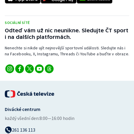
Stolní tenis
Triatlon
SOCIÁLNÍ SÍTĚ
Odteď vám už nic neunikne. Sledujte ČT sport
Veslování
i na dalších platformách.
Vodní slalom
Nenechte si nikde ujít nejnovější sportovní události. Sledujte nás i
na Facebooku, X, Instagramu, Threads či YouTube a buďte v obraze.
Volejbal
Ostatní
Divácké centrum
každý všední den:
8:00—16:00 hodin
261 136 113