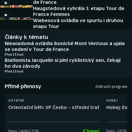
de France
Baseball a softbal
Soutěže
Haugstedová vyhrála 3. etapu Tour de
France Femmes
Basketbal
Historické návraty
Wiebesová ovládla ve spurtu i druhou
etapu Tour
Biatlon
Aplikace ČT sport
Články k tématu
Niewiadomá ovládla ikonické Mont Ventoux a ujala
Boby a skeleton
AZ kvíz
se vedení v Tour de France
Před 15 hod
Biatlonista Jacquelin si plní cyklistický sen, čekají
Box
ho dva závody
Před 23 hod
Curling
Přímé přenosy
Zobrazit program
Dostihy
OSTATNÍ
HOKEJ
Florbal
Orientační běh: SP Česko – střední trať
Hokej: Exh
Futsal
Dnes
,
14:00
-
17:50
Dnes
,
16:55
-
19
Golf