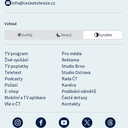
info@ceskatelevize.cz
Vzhled
Světlý
Tmavý
Systém
TV program
Pro média
Živé vysílání
Reklama
TV poplatky
Studio Brno
Teletext
Studio Ostrava
Podcasty
Rada ČT
Počasí
Kariéra
E-shop
Podávání námětů
Mobilní a TV aplikace
Časté dotazy
Vše o ČT
Kontakty