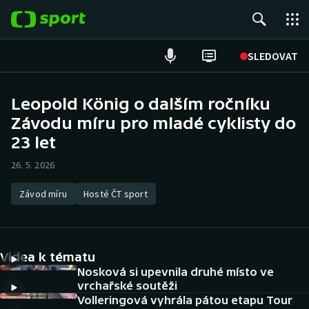
POPULÁRNÍ
SLEDOVAT
Fotbal
Leopold König o dalším ročníku
Závodu míru pro mladé cyklisty do
Hokej
23 let
Tenis
26. 5. 2026
Atletika
Závod míru
Hosté ČT sport
Cyklistika
DALŠÍ SPORTY
Videa k tématu
Nosková si upevnila druhé místo ve
Americký fotbal
NEPŘEHLÉDNĚTE
vrchařské soutěži
Volleringová vyhrála pátou etapu Tour