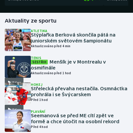
Gymnastika
Aktuality ze sportu
Házená
ATLETIKA
Stýplařka Berková skončila pátá na
juniorském světovém šampionátu
Jezdectví
Aktualizováno před 4 min
Judo
TENIS
Menšík je v Montrealu v
SESTŘIH
osmifinále
Krasobruslení
Aktualizováno před 1 hod
Video
Lezení
HOKEJ
Střelecká převaha nestačila. Osmnáctka
prohrála i se Švýcarskem
Lyže a snowboard
Před 1 hod
Video
PLAVÁNÍ
Moderní pětiboj
Seemanová se před ME cítí zpět ve
formě a chce útočit na osobní rekord
Motorsport
Před 4 hod