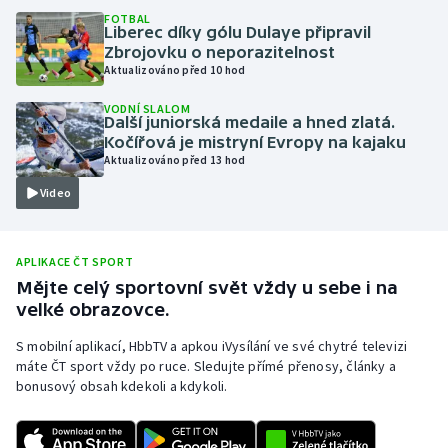
FOTBAL
Olympijské hry
Liberec díky gólu Dulaye připravil
Zbrojovku o neporazitelnost
Aktualizováno před 10 hod
Parasport
VODNÍ SLALOM
Další juniorská medaile a hned zlatá.
Plavání
Kočířová je mistryní Evropy na kajaku
Aktualizováno před 13 hod
Plážový volejbal
Video
Ragby
APLIKACE ČT SPORT
Rychlobruslení
Mějte celý sportovní svět vždy u sebe i na
velké obrazovce.
Rychlostní kanoistika
S mobilní aplikací, HbbTV a apkou iVysílání ve své chytré televizi
Short track
máte ČT sport vždy po ruce. Sledujte přímé přenosy, články a
bonusový obsah kdekoli a kdykoli.
Sportovní střelba