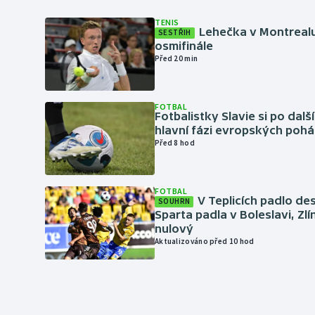
TENIS
Lehečka v Montrealu
SESTŘIH
osmifinále
Před 20 min
FOTBAL
Fotbalistky Slavie si po dalš
hlavní fázi evropských pohá
Před 8 hod
FOTBAL
V Teplicích padlo de
SOUHRN
Sparta padla v Boleslavi, Zl
nulový
Aktualizováno před 10 hod