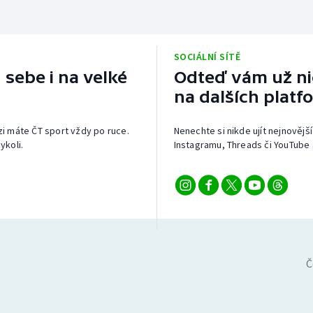
SOCIÁLNÍ SÍTĚ
 sebe i na velké
Odteď vám už nic
na dalších platf
izi máte ČT sport vždy po ruce.
Nenechte si nikde ujít nejnovější
ykoli.
Instagramu, Threads či YouTube 
Č