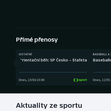
Curling
Dostihy
Florbal
Futsal
Přímé přenosy
Golf
OSTATNÍ
BASEBALL A
Orientační běh: SP Česko – štafeta
Baseball
Gymnastika
Dnes
,
10:50
-
15:00
Dnes
,
12:55
-
Aktuality ze sportu