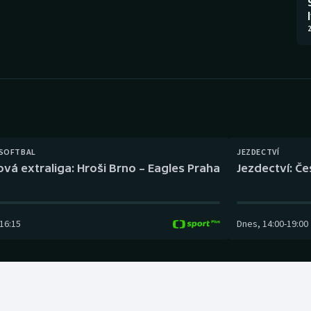
Moderní pětiboj
Triatlon
2
Motorsport
Veslování
Olympijské hry
Vodní slalom
Parasport
Volejbal
Plavání
Ostatní
 SOFTBAL
JEZDECTVÍ
ová extraliga: Hroši Brno – Eagles Praha
Jezdectví: Č
Plážový volejbal
16:15
Dnes
,
14:00
-
19:00