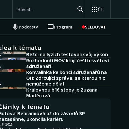
ČT
Podcasty
Program
SLEDOVAT
NEPŘEHLÉDNĚTE
Soutěže
idea k tématu
Běžci na lyžích testovali svůj výkon
Historické návraty
Rozhodnutí MOV litují čeští i světoví
sdruženáři
Aplikace ČT sport
Konvalinka ke konci sdruženářů na
OH: Zdrcující zpráva, se kterou nic
AZ kvíz
nemůžeme dělat
Královnou bílé stopy je Zuzana
Maděrová
Články k tématu
Gutová-Behramiová už do závodů SP
nezasáhne, ukončila kariéru
. 8. 2026