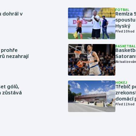
FOTBAL
 dohrál v
Remíza 5
spoustu 
Hyský
Před 10 hod
BASKETBAL
í prohře
Basketb
rů nezahrají
Satoran
Aktualizován
HOKEJ
set gólů,
Třebíč p
ín zůstává
zrekons
domácí p
Před 12 hod