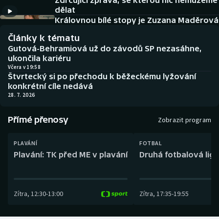
Zdrcující zpráva, se kterou nic nemůžeme
Baseball a softbal
Soutěže
dělat
Královnou bílé stopy je Zuzana Maděrová
Basketbal
Historické návraty
Články k tématu
Gutová-Behramiová už do závodů SP nezasáhne,
Biatlon
Aplikace ČT sport
ukončila kariéru
Včera v 19:58
Štvrtecký si po přechodu k běžeckému lyžování
Boby a skeleton
AZ kvíz
konkrétní cíle nedává
28. 7. 2026
Box
Přímé přenosy
Zobrazit program
Curling
PLAVÁNÍ
FOTBAL
Dostihy
Plavání: TK před ME v plavání
Druhá fotbalová liga
Florbal
Zítra
,
12:30
-
13:00
Zítra
,
17:35
-
19:55
Futsal
Golf