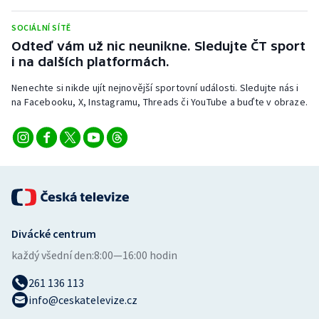
Stolní tenis
SOCIÁLNÍ SÍTĚ
Triatlon
Odteď vám už nic neunikne. Sledujte ČT sport
i na dalších platformách.
Veslování
Nenechte si nikde ujít nejnovější sportovní události. Sledujte nás i
na Facebooku, X, Instagramu, Threads či YouTube a buďte v obraze.
Vodní slalom
Volejbal
Ostatní
Divácké centrum
každý všední den:
8:00—16:00 hodin
261 136 113
info@ceskatelevize.cz