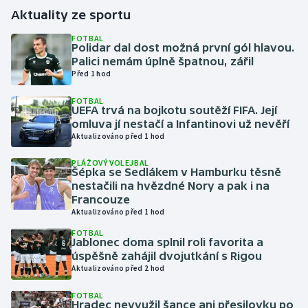
Aktuality ze sportu
Gymnastika
FOTBAL
Polidar dal dost možná první gól hlavou.
Palici nemám úplně špatnou, zářil
Házená
Před 1 hod
Jezdectví
FOTBAL
UEFA trvá na bojkotu soutěží FIFA. Její
omluva jí nestačí a Infantinovi už nevěří
Judo
Aktualizováno před 1 hod
Krasobruslení
PLÁŽOVÝ VOLEJBAL
Šépka se Sedlákem v Hamburku těsně
nestačili na hvězdné Nory a pak i na
Lezení
Francouze
Aktualizováno před 1 hod
Lyže a snowboard
FOTBAL
Jablonec doma splnil roli favorita a
úspěšně zahájil dvojutkání s Rigou
Moderní pětiboj
Aktualizováno před 2 hod
Motorsport
FOTBAL
Hradec nevyužil šance ani přesilovku po