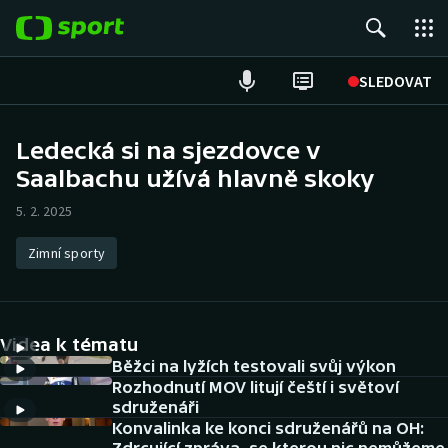
POPULÁRNÍ
SLEDOVAT
Fotbal
Ledecká si na sjezdovce v
Saalbachu užívá hlavně skoky
Hokej
5. 2. 2025
Tenis
Zimní sporty
Atletika
Cyklistika
Videa k tématu
DALŠÍ SPORTY
Běžci na lyžích testovali svůj výkon
Rozhodnutí MOV litují čeští i světoví
sdruženáři
Americký fotbal
NEPŘEHLÉDNĚTE
Konvalinka ke konci sdruženářů na OH: