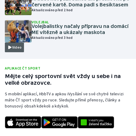
červené kartě. Doma padl s Besiktasem
Olympijské hry
Aktualizováno před 2 hod
VOLEJBAL
Parasport
Volejbalistky načaly přípravu na domácí
ME vítězně a ukázaly maskota
Plavání
Aktualizováno před 3 hod
Video
Plážový volejbal
Ragby
APLIKACE ČT SPORT
Mějte celý sportovní svět vždy u sebe i na
Rychlobruslení
velké obrazovce.
S mobilní aplikací, HbbTV a apkou iVysílání ve své chytré televizi
Rychlostní kanoistika
máte ČT sport vždy po ruce. Sledujte přímé přenosy, články a
bonusový obsah kdekoli a kdykoli.
Short track
Sportovní střelba