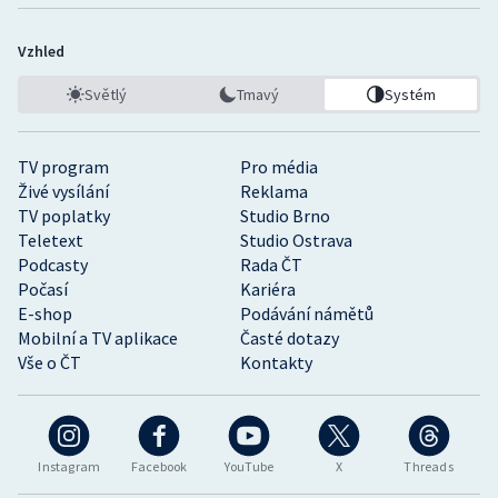
Vzhled
Světlý
Tmavý
Systém
TV program
Pro média
Živé vysílání
Reklama
TV poplatky
Studio Brno
Teletext
Studio Ostrava
Podcasty
Rada ČT
Počasí
Kariéra
E-shop
Podávání námětů
Mobilní a TV aplikace
Časté dotazy
Vše o ČT
Kontakty
Instagram
Facebook
YouTube
X
Threads