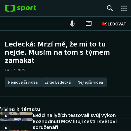
POPULÁRNÍ
SLEDOVAT
Fotbal
Ledecká: Mrzí mě, že mi to tu
nejde. Musím na tom s týmem
Hokej
zamakat
Tenis
14. 12. 2025
Atletika
Nejnovější videa
Ester Ledecká
Nejlepší videa
Cyklistika
DALŠÍ SPORTY
Videa k tématu
Běžci na lyžích testovali svůj výkon
Americký fotbal
NEPŘEHLÉDNĚTE
Rozhodnutí MOV litují čeští i světoví
sdruženáři