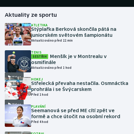
Gymnastika
Aktuality ze sportu
ATLETIKA
Házená
Stýplařka Berková skončila pátá na
juniorském světovém šampionátu
Aktualizováno před 22 min
Jezdectví
TENIS
Menšík je v Montrealu v
Judo
SESTŘIH
osmifinále
Aktualizováno před 1 hod
Krasobruslení
Video
HOKEJ
Střelecká převaha nestačila. Osmnáctka
Lezení
prohrála i se Švýcarskem
Před 1 hod
Lyže a snowboard
Video
PLAVÁNÍ
Seemanová se před ME cítí zpět ve
Moderní pětiboj
formě a chce útočit na osobní rekord
Před 4 hod
Motorsport
FOTBAL