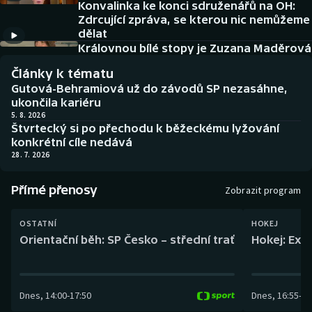
Konvalinka ke konci sdruženářů na OH:
Baseball a softbal
Soutěže
Zdrcující zpráva, se kterou nic nemůžeme
dělat
Basketbal
Historické návraty
Královnou bílé stopy je Zuzana Maděrová
Články k tématu
Biatlon
Aplikace ČT sport
Gutová-Behramiová už do závodů SP nezasáhne,
ukončila kariéru
Boby a skeleton
AZ kvíz
5. 8. 2026
Štvrtecký si po přechodu k běžeckému lyžování
konkrétní cíle nedává
Box
28. 7. 2026
Curling
Přímé přenosy
Zobrazit program
Dostihy
OSTATNÍ
HOKEJ
Orientační běh: SP Česko – střední trať
Hokej: Exh
Florbal
Futsal
Dnes
,
14:00
-
17:50
Dnes
,
16:55
-
19
Golf