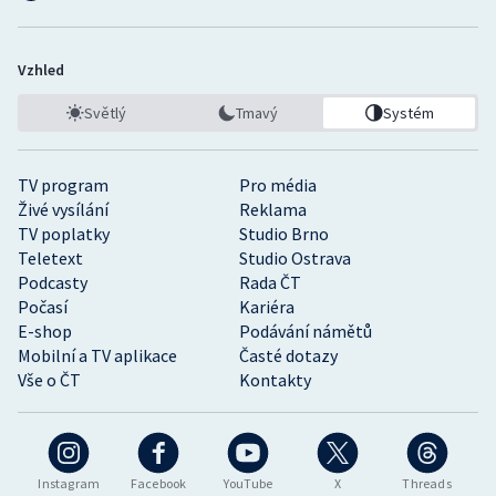
Vzhled
Světlý
Tmavý
Systém
TV program
Pro média
Živé vysílání
Reklama
TV poplatky
Studio Brno
Teletext
Studio Ostrava
Podcasty
Rada ČT
Počasí
Kariéra
E-shop
Podávání námětů
Mobilní a TV aplikace
Časté dotazy
Vše o ČT
Kontakty
Instagram
Facebook
YouTube
X
Threads