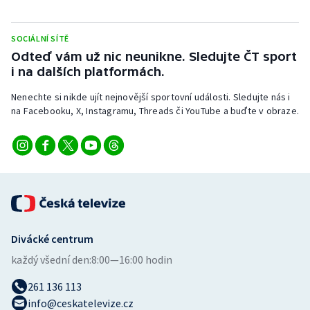
Stolní tenis
SOCIÁLNÍ SÍTĚ
Triatlon
Odteď vám už nic neunikne. Sledujte ČT sport
i na dalších platformách.
Veslování
Nenechte si nikde ujít nejnovější sportovní události. Sledujte nás i
Vodní slalom
na Facebooku, X, Instagramu, Threads či YouTube a buďte v obraze.
Volejbal
Ostatní
Divácké centrum
každý všední den:
8:00—16:00 hodin
261 136 113
info@ceskatelevize.cz