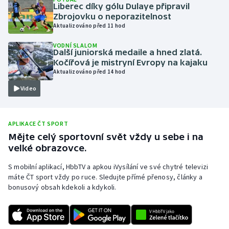
Liberec díky gólu Dulaye připravil
Olympijské hry
Zbrojovku o neporazitelnost
Aktualizováno před 11 hod
Parasport
VODNÍ SLALOM
Další juniorská medaile a hned zlatá.
Kočířová je mistryní Evropy na kajaku
Plavání
Aktualizováno před 14 hod
Plážový volejbal
Video
Ragby
APLIKACE ČT SPORT
Mějte celý sportovní svět vždy u sebe i na
Rychlobruslení
velké obrazovce.
Rychlostní kanoistika
S mobilní aplikací, HbbTV a apkou iVysílání ve své chytré televizi
máte ČT sport vždy po ruce. Sledujte přímé přenosy, články a
Short track
bonusový obsah kdekoli a kdykoli.
Sportovní střelba