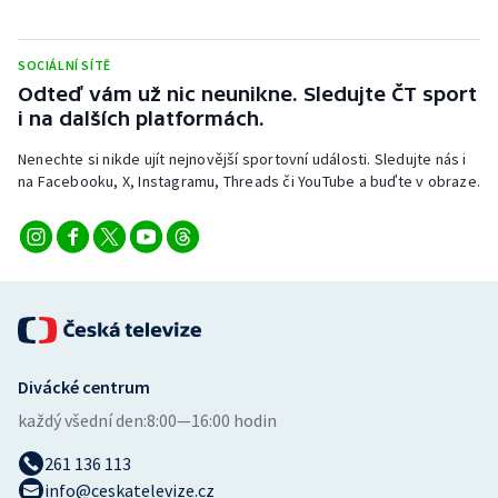
Stolní tenis
SOCIÁLNÍ SÍTĚ
Triatlon
Odteď vám už nic neunikne. Sledujte ČT sport
i na dalších platformách.
Veslování
Nenechte si nikde ujít nejnovější sportovní události. Sledujte nás i
Vodní slalom
na Facebooku, X, Instagramu, Threads či YouTube a buďte v obraze.
Volejbal
Ostatní
Divácké centrum
každý všední den:
8:00—16:00 hodin
261 136 113
info@ceskatelevize.cz