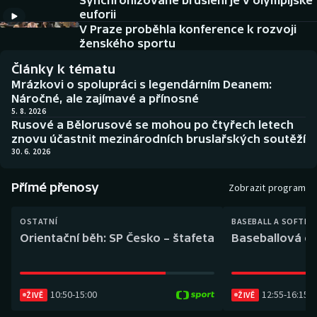
Synchronizované bruslení je v olympijské
Baseball a softbal
Soutěže
euforii
V Praze proběhla konference k rozvoji
Basketbal
Historické návraty
ženského sportu
Články k tématu
Biatlon
Aplikace ČT sport
Mrázkovi o spolupráci s legendárním Deanem:
Náročné, ale zajímavé a přínosné
Boby a skeleton
AZ kvíz
5. 8. 2026
Rusové a Bělorusové se mohou po čtyřech letech
znovu účastnit mezinárodních bruslařských soutěží
Box
30. 6. 2026
Curling
Přímé přenosy
Zobrazit program
Dostihy
OSTATNÍ
BASEBALL A SOFTBA
Orientační běh: SP Česko – štafeta
Baseballová ex
Florbal
Futsal
10:50
-
15:00
12:55
-
16:15
ŽIVĚ
ŽIVĚ
Golf