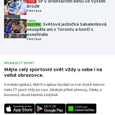
SP v orientačním běhu ve Vyšším
ŽIVĚ
Brodě
Olympijské hry
Před 3 hod
Video
Parasport
TENIS
Světová jednička Sabalenková
SESTŘIH
neuspěla ani v Torontu a končí v
Plavání
osmifinále
Před 3 hod
Plážový volejbal
Ragby
APLIKACE ČT SPORT
Rychlobruslení
Mějte celý sportovní svět vždy u sebe i na
velké obrazovce.
Rychlostní kanoistika
S mobilní aplikací, HbbTV a apkou iVysílání ve své chytré televizi
máte ČT sport vždy po ruce. Sledujte přímé přenosy, články a
Short track
bonusový obsah kdekoli a kdykoli.
Sportovní střelba