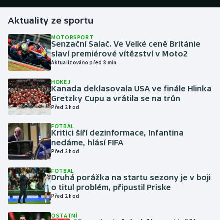
Aktuality ze sportu
Gymnastika
MOTORSPORT
Senzační Salač. Ve Velké ceně Británie
Házená
slaví premiérové vítězství v Moto2
Aktualizováno před 8 min
Jezdectví
HOKEJ
Kanada deklasovala USA ve finále Hlinka
Judo
Gretzky Cupu a vrátila se na trůn
Před 2 hod
Krasobruslení
FOTBAL
Kritici šíří dezinformace, Infantina
Lezení
nedáme, hlásí FIFA
Před 2 hod
Lyže a snowboard
FOTBAL
Druhá porážka na startu sezony je v boji
Moderní pětiboj
o titul problém, připustil Priske
Před 2 hod
Motorsport
OSTATNÍ