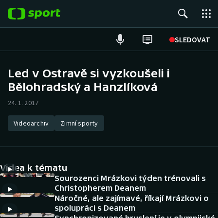
POPULÁRNÍ
SLEDOVAT
Fotbal
Led v Ostravě si vyzkoušeli i
Bělohradský a Hanzlíková
Hokej
24. 1. 2017
Tenis
Videoarchiv
Zimní sporty
Atletika
Cyklistika
Videa k tématu
DALŠÍ SPORTY
Sourozenci Mrázkovi týden trénovali s
Christopherem Deanem
Náročné, ale zajímavé, říkají Mrázkovi o
Americký fotbal
NEPŘEHLÉDNĚTE
spolupráci s Deanem