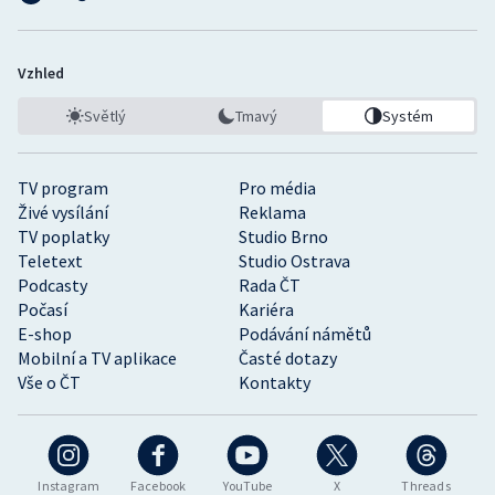
Vzhled
Světlý
Tmavý
Systém
TV program
Pro média
Živé vysílání
Reklama
TV poplatky
Studio Brno
Teletext
Studio Ostrava
Podcasty
Rada ČT
Počasí
Kariéra
E-shop
Podávání námětů
Mobilní a TV aplikace
Časté dotazy
Vše o ČT
Kontakty
Instagram
Facebook
YouTube
X
Threads