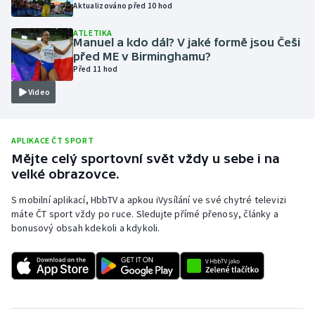
Aktualizováno před 10 hod
Olympijské hry
ATLETIKA
Manuel a kdo dál? V jaké formě jsou Češi
Parasport
před ME v Birminghamu?
Před 11 hod
Plavání
Video
Plážový volejbal
APLIKACE ČT SPORT
Ragby
Mějte celý sportovní svět vždy u sebe i na
velké obrazovce.
Rychlobruslení
S mobilní aplikací, HbbTV a apkou iVysílání ve své chytré televizi
máte ČT sport vždy po ruce. Sledujte přímé přenosy, články a
Rychlostní kanoistika
bonusový obsah kdekoli a kdykoli.
Short track
Sportovní střelba