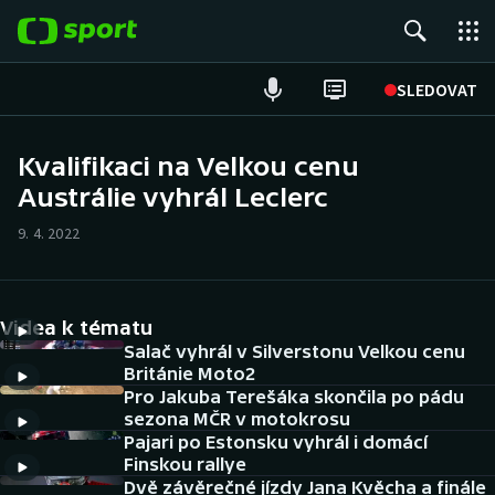
POPULÁRNÍ
SLEDOVAT
Fotbal
Kvalifikaci na Velkou cenu
Austrálie vyhrál Leclerc
Hokej
9. 4. 2022
Tenis
Atletika
Videa k tématu
Cyklistika
Salač vyhrál v Silverstonu Velkou cenu
Británie Moto2
Pro Jakuba Terešáka skončila po pádu
DALŠÍ SPORTY
sezona MČR v motokrosu
Pajari po Estonsku vyhrál i domácí
Americký fotbal
NEPŘEHLÉDNĚTE
Finskou rallye
Dvě závěrečné jízdy Jana Kvěcha a finále