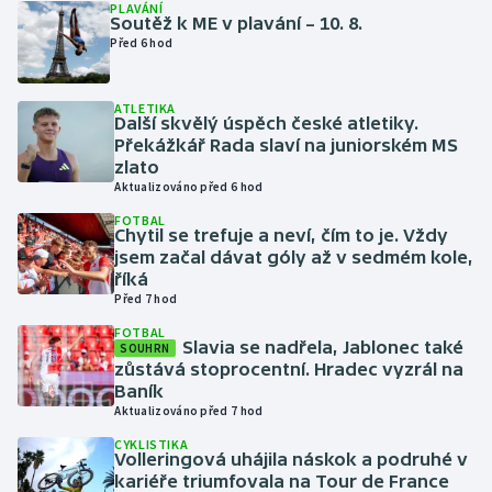
PLAVÁNÍ
Soutěž k ME v plavání – 10. 8.
Před 6 hod
Gymnastika
Házená
ATLETIKA
Další skvělý úspěch české atletiky.
Překážkář Rada slaví na juniorském MS
Jezdectví
zlato
Aktualizováno před 6 hod
Judo
FOTBAL
Chytil se trefuje a neví, čím to je. Vždy
jsem začal dávat góly až v sedmém kole,
Krasobruslení
říká
Před 7 hod
Lezení
FOTBAL
Slavia se nadřela, Jablonec také
SOUHRN
Lyže a snowboard
zůstává stoprocentní. Hradec vyzrál na
Baník
Aktualizováno před 7 hod
Moderní pětiboj
CYKLISTIKA
Volleringová uhájila náskok a podruhé v
Motorsport
kariéře triumfovala na Tour de France