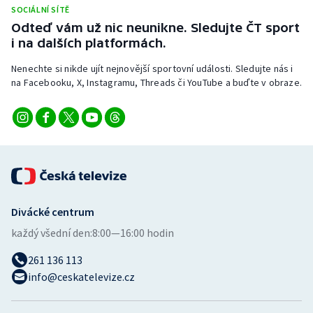
Stolní tenis
SOCIÁLNÍ SÍTĚ
Odteď vám už nic neunikne. Sledujte ČT sport
i na dalších platformách.
Triatlon
Nenechte si nikde ujít nejnovější sportovní události. Sledujte nás i
Veslování
na Facebooku, X, Instagramu, Threads či YouTube a buďte v obraze.
Vodní slalom
Volejbal
Ostatní
Divácké centrum
každý všední den:
8:00—16:00 hodin
261 136 113
info@ceskatelevize.cz