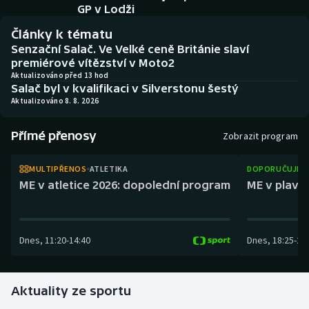
Baseball a softbal
Soutěže
GP v Lodži
Články k tématu
Basketbal
Historické návraty
Senzační Salač. Ve Velké ceně Británie slaví
premiérové vítězství v Moto2
Biatlon
Aplikace ČT sport
Aktualizováno před 13 hod
Salač byl v kvalifikaci v Silverstonu šestý
Aktualizováno 8. 8. 2026
Boby a skeleton
AZ kvíz
Přímé přenosy
Zobrazit program
Box
MULTIPŘENOS
ATLETIKA
DOPORUČUJEM
Curling
ME v atletice 2026: dopolední program
ME v plaván
Dostihy
Dnes
,
11:20
-
14:40
Dnes
,
18:25
-
21
Florbal
Futsal
Aktuality ze sportu
Golf