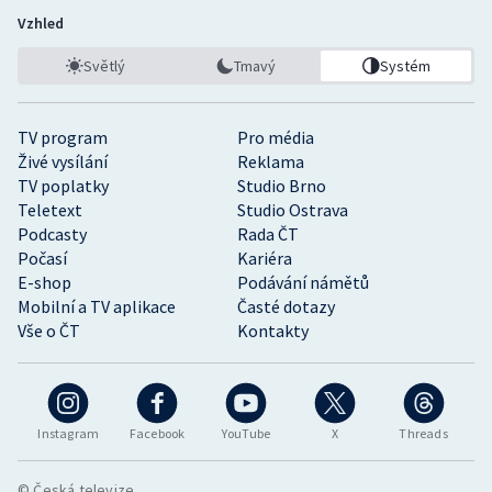
Vzhled
Světlý
Tmavý
Systém
TV program
Pro média
Živé vysílání
Reklama
TV poplatky
Studio Brno
Teletext
Studio Ostrava
Podcasty
Rada ČT
Počasí
Kariéra
E-shop
Podávání námětů
Mobilní a TV aplikace
Časté dotazy
Vše o ČT
Kontakty
Instagram
Facebook
YouTube
X
Threads
© Česká televize