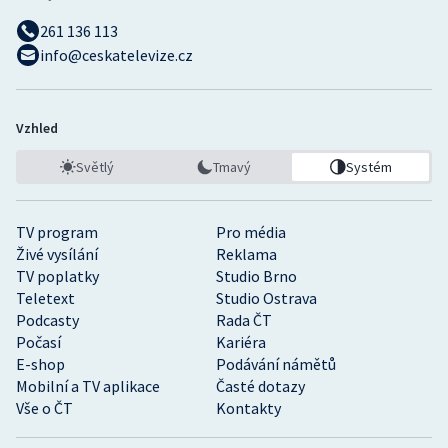
261 136 113
info@ceskatelevize.cz
Vzhled
Světlý
Tmavý
Systém
TV program
Pro média
Živé vysílání
Reklama
TV poplatky
Studio Brno
Teletext
Studio Ostrava
Podcasty
Rada ČT
Počasí
Kariéra
E-shop
Podávání námětů
Mobilní a TV aplikace
Časté dotazy
Vše o ČT
Kontakty