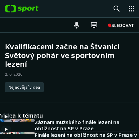
POPULÁRNÍ
SLEDOVAT
Fotbal
Kvalifikacemi začne na Štvanici
Světový pohár ve sportovním
Hokej
lezení
Tenis
2. 6. 2026
Atletika
Nejnovější videa
Cyklistika
DALŠÍ SPORTY
Videa k tématu
Záznam mužského finále lezení na
Americký fotbal
NEPŘEHLÉDNĚTE
obtížnost na SP v Praze
Finále lezení na obtížnost na SP v Praze v