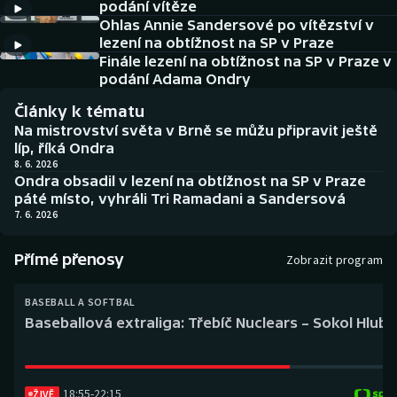
podání vítěze
Baseball a softbal
Soutěže
Ohlas Annie Sandersové po vítězství v
lezení na obtížnost na SP v Praze
Basketbal
Historické návraty
Finále lezení na obtížnost na SP v Praze v
podání Adama Ondry
Biatlon
Aplikace ČT sport
Články k tématu
Na mistrovství světa v Brně se můžu připravit ještě
Boby a skeleton
AZ kvíz
líp, říká Ondra
8. 6. 2026
Ondra obsadil v lezení na obtížnost na SP v Praze
Box
páté místo, vyhráli Tri Ramadani a Sandersová
7. 6. 2026
Curling
Přímé přenosy
Zobrazit program
Dostihy
BASEBALL A SOFTBAL
Florbal
Baseballová extraliga: Třebíč Nuclears – Sokol Hlub
Futsal
18:55
-
22:15
Golf
ŽIVĚ