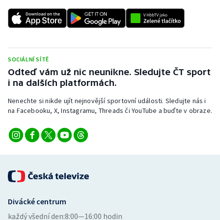
Stolní tenis
Triatlon
Veslování
SOCIÁLNÍ SÍTĚ
Odteď vám už nic neunikne. Sledujte ČT sport
Vodní slalom
i na dalších platformách.
Volejbal
Nenechte si nikde ujít nejnovější sportovní události. Sledujte nás i
na Facebooku, X, Instagramu, Threads či YouTube a buďte v obraze.
Ostatní
Divácké centrum
každý všední den:
8:00—16:00 hodin