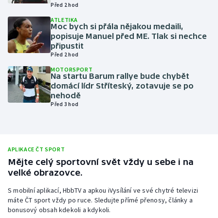
Před 2 hod
Olympijské hry
ATLETIKA
Moc bych si přála nějakou medaili,
popisuje Manuel před ME. Tlak si nechce
Parasport
připustit
Před 2 hod
Plavání
MOTORSPORT
Na startu Barum rallye bude chybět
Plážový volejbal
domácí lídr Stříteský, zotavuje se po
nehodě
Před 3 hod
Ragby
Rychlobruslení
APLIKACE ČT SPORT
Rychlostní kanoistika
Mějte celý sportovní svět vždy u sebe i na
velké obrazovce.
Short track
S mobilní aplikací, HbbTV a apkou iVysílání ve své chytré televizi
máte ČT sport vždy po ruce. Sledujte přímé přenosy, články a
Sportovní střelba
bonusový obsah kdekoli a kdykoli.