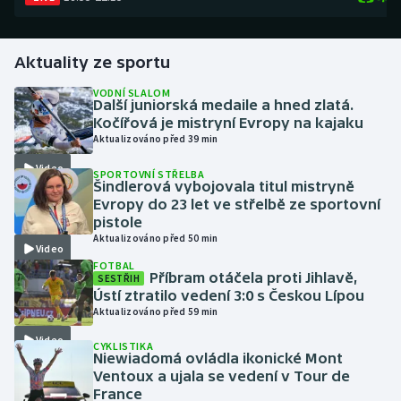
Gymnastika
Aktuality ze sportu
Házená
VODNÍ SLALOM
Další juniorská medaile a hned zlatá.
Kočířová je mistryní Evropy na kajaku
Jezdectví
Aktualizováno před 39 min
Video
Judo
SPORTOVNÍ STŘELBA
Šindlerová vybojovala titul mistryně
Evropy do 23 let ve střelbě ze sportovní
Krasobruslení
pistole
Aktualizováno před 50 min
Video
Lezení
FOTBAL
Příbram otáčela proti Jihlavě,
SESTŘIH
Ústí ztratilo vedení 3:0 s Českou Lípou
Lyže a snowboard
Aktualizováno před 59 min
Moderní pětiboj
Video
CYKLISTIKA
Niewiadomá ovládla ikonické Mont
Ventoux a ujala se vedení v Tour de
Motorsport
France