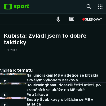
POPULÁRNÍ
SLEDOVAT
Fotbal
Kubista: Zvládl jsem to dobře
takticky
Hokej
3. 3. 2017
Tenis
Atletika
Videa k tématu
Cyklistika
Na juniorském MS v atletice se blýskla
skvělým výkonem Berková
Do Birminghamu dorazili čeští atleti, po
DALŠÍ SPORTY
zraněních se ukáže na ME také
Petržilková
Americký fotbal
NEPŘEHLÉDNĚTE
Sestry Švábíkovy o blížícím se ME v
atletice