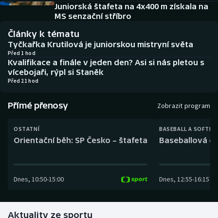
Baseball a softbal
Soutěže
Juniorská štafeta na 4x400 m získala na
MS senzační stříbro
Basketbal
Historické návraty
Články k tématu
Tyčkařka Krutilová je juniorskou mistryní světa
Biatlon
Aplikace ČT sport
Před 1 hod
Kvalifikace a finále v jeden den? Asi si nás pletou s
vícebojaři, rýpl si Staněk
Boby a skeleton
AZ kvíz
Před 21 hod
Box
Přímé přenosy
Zobrazit program
Curling
OSTATNÍ
BASEBALL A SOFTBA
Orientační běh: SP Česko – štafeta
Baseballová ex
Dostihy
Florbal
Dnes
,
10:50
-
15:00
Dnes
,
12:55
-
16:15
Futsal
Aktuality ze sportu
Golf