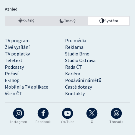
Vzhled
Světlý
Tmavý
Systém
TV program
Pro média
Živé vysílání
Reklama
TV poplatky
Studio Brno
Teletext
Studio Ostrava
Podcasty
Rada ČT
Počasí
Kariéra
E-shop
Podávání námětů
Mobilní a TV aplikace
Časté dotazy
Vše o ČT
Kontakty
Instagram
Facebook
YouTube
X
Threads