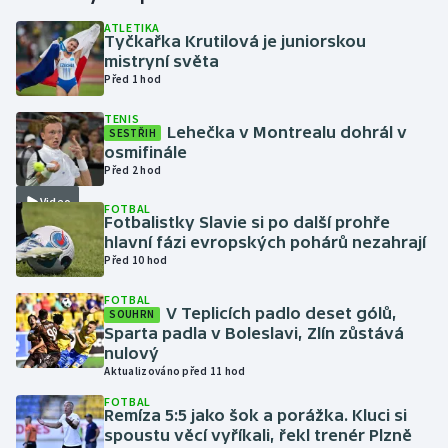
ATLETIKA
Tyčkařka Krutilová je juniorskou
Gymnastika
mistryní světa
Před 1 hod
Házená
TENIS
Lehečka v Montrealu dohrál v
SESTŘIH
Jezdectví
osmifinále
Před 2 hod
Judo
Video
FOTBAL
Fotbalistky Slavie si po další prohře
Krasobruslení
hlavní fázi evropských pohárů nezahrají
Před 10 hod
Lezení
FOTBAL
V Teplicích padlo deset gólů,
SOUHRN
Lyže a snowboard
Sparta padla v Boleslavi, Zlín zůstává
nulový
Aktualizováno před 11 hod
Moderní pětiboj
FOTBAL
Remíza 5:5 jako šok a porážka. Kluci si
Motorsport
spoustu věcí vyříkali, řekl trenér Plzně