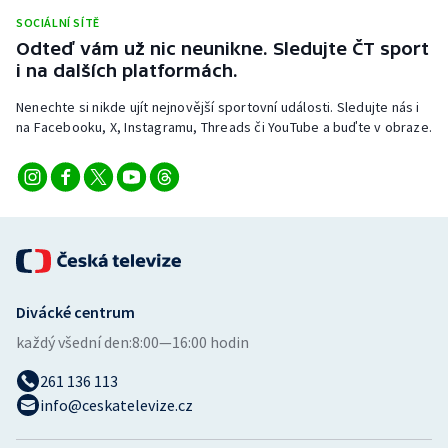
Stolní tenis
SOCIÁLNÍ SÍTĚ
Odteď vám už nic neunikne. Sledujte ČT sport
Triatlon
i na dalších platformách.
Nenechte si nikde ujít nejnovější sportovní události. Sledujte nás i
Veslování
na Facebooku, X, Instagramu, Threads či YouTube a buďte v obraze.
Vodní slalom
Volejbal
Ostatní
Divácké centrum
každý všední den:
8:00—16:00 hodin
261 136 113
info@ceskatelevize.cz