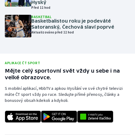
Hyský
Před 12 hod
Olympijské hry
BASKETBAL
Basketbalistou roku je podeváté
Parasport
Satoranský, Čechová slaví poprvé
Aktualizováno před 12 hod
Plavání
Plážový volejbal
APLIKACE ČT SPORT
Ragby
Mějte celý sportovní svět vždy u sebe i na
velké obrazovce.
Rychlobruslení
S mobilní aplikací, HbbTV a apkou iVysílání ve své chytré televizi
máte ČT sport vždy po ruce. Sledujte přímé přenosy, články a
Rychlostní kanoistika
bonusový obsah kdekoli a kdykoli.
Short track
Sportovní střelba