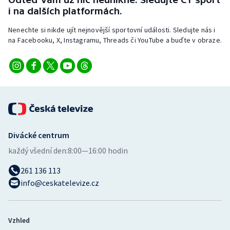
Stolní tenis
i na dalších platformách.
Nenechte si nikde ujít nejnovější sportovní události. Sledujte nás i
Triatlon
na Facebooku, X, Instagramu, Threads či YouTube a buďte v obraze.
Veslování
Vodní slalom
Volejbal
Ostatní
Divácké centrum
každý všední den:
8:00—16:00 hodin
261 136 113
info@ceskatelevize.cz
Vzhled