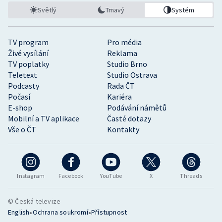
Světlý
Tmavý
Systém
TV program
Pro média
Živé vysílání
Reklama
TV poplatky
Studio Brno
Teletext
Studio Ostrava
Podcasty
Rada ČT
Počasí
Kariéra
E-shop
Podávání námětů
Mobilní a TV aplikace
Časté dotazy
Vše o ČT
Kontakty
Instagram
Facebook
YouTube
X
Threads
© Česká televize
•
•
English
Ochrana soukromí
Přístupnost