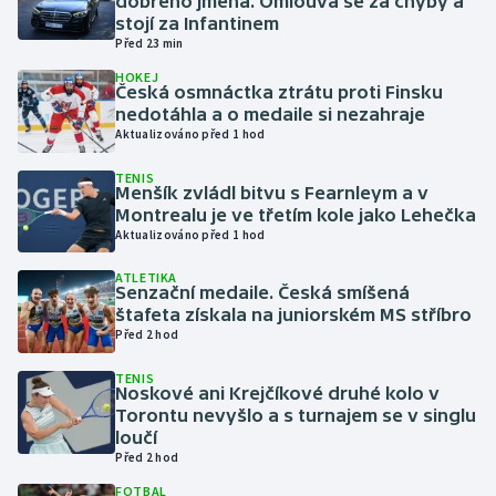
dobrého jména. Omlouvá se za chyby a
stojí za Infantinem
Před 23 min
Gymnastika
HOKEJ
Česká osmnáctka ztrátu proti Finsku
Házená
nedotáhla a o medaile si nezahraje
Aktualizováno před 1 hod
Jezdectví
TENIS
Menšík zvládl bitvu s Fearnleym a v
Judo
Montrealu je ve třetím kole jako Lehečka
Aktualizováno před 1 hod
Krasobruslení
ATLETIKA
Senzační medaile. Česká smíšená
štafeta získala na juniorském MS stříbro
Lezení
Před 2 hod
Lyže a snowboard
TENIS
Noskové ani Krejčíkové druhé kolo v
Torontu nevyšlo a s turnajem se v singlu
Moderní pětiboj
loučí
Před 2 hod
Motorsport
FOTBAL