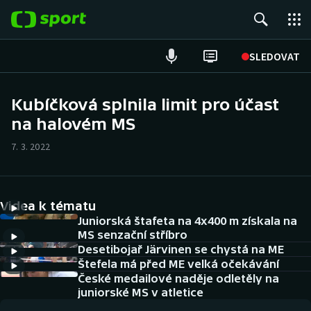
POPULÁRNÍ
SLEDOVAT
Fotbal
Kubíčková splnila limit pro účast
na halovém MS
Hokej
7. 3. 2022
Tenis
Atletika
Videa k tématu
Cyklistika
Juniorská štafeta na 4x400 m získala na
MS senzační stříbro
Desetibojař Järvinen se chystá na ME
DALŠÍ SPORTY
Štefela má před ME velká očekávání
České medailové naděje odletěly na
Americký fotbal
NEPŘEHLÉDNĚTE
juniorské MS v atletice