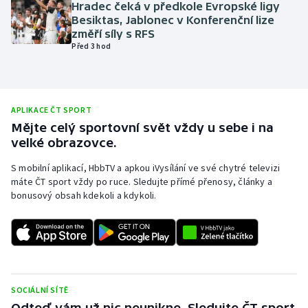
Hradec čeká v předkole Evropské ligy
Olympijské hry
Besiktas, Jablonec v Konferenční lize
změří síly s RFS
Před 3 hod
Parasport
Plavání
APLIKACE ČT SPORT
Plážový volejbal
Mějte celý sportovní svět vždy u sebe i na
velké obrazovce.
Ragby
S mobilní aplikací, HbbTV a apkou iVysílání ve své chytré televizi
máte ČT sport vždy po ruce. Sledujte přímé přenosy, články a
Rychlobruslení
bonusový obsah kdekoli a kdykoli.
Rychlostní kanoistika
Short track
Sportovní střelba
SOCIÁLNÍ SÍTĚ
Odteď vám už nic neunikne. Sledujte ČT sport