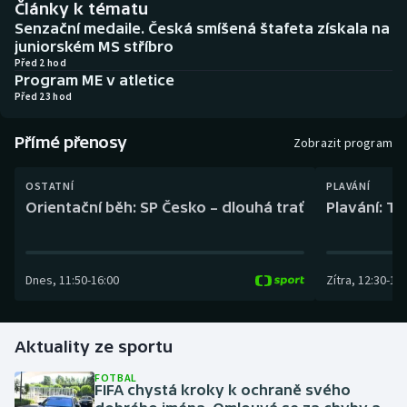
Články k tématu
Baseball a softbal
Soutěže
Senzační medaile. Česká smíšená štafeta získala na
juniorském MS stříbro
Basketbal
Historické návraty
Před 2 hod
Program ME v atletice
Před 23 hod
Biatlon
Aplikace ČT sport
Přímé přenosy
Boby a skeleton
AZ kvíz
Zobrazit program
Box
OSTATNÍ
PLAVÁNÍ
Orientační běh: SP Česko – dlouhá trať
Plavání: TK
Curling
Dostihy
Dnes
,
11:50
-
16:00
Zítra
,
12:30
-
13:
Florbal
Aktuality ze sportu
Futsal
FOTBAL
FIFA chystá kroky k ochraně svého
Golf