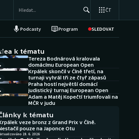
ČT
Podcasty
Program
SLEDOVAT
NEPŘEHLÉDNĚTE
Soutěže
idea k tématu
Tereza Bodnárová kralovala
Historické návraty
domácímu European Open
Krpálek skončil v Číně třetí, na
Aplikace ČT sport
turnaji vyhrál tři ze čtyř zápasů
Praha hostí největší domácí
AZ kvíz
judistický turnaj European Open
Adam a Matěj Kopečtí triumfovali na
MČR v judu
Články k tématu
Krpálek veze bronz z Grand Prix v Číně.
Nestačil pouze na Japonce Otu
ktualizováno 28. 6. 2026