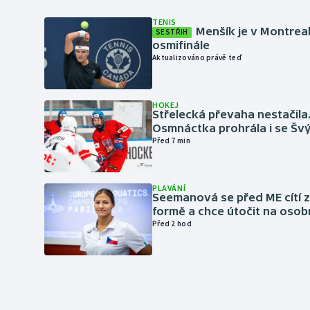
TENIS
Menšík je v Montrea
SESTŘIH
osmifinále
Aktualizováno právě teď
HOKEJ
Střelecká převaha nestačila
Osmnáctka prohrála i se Šv
Před 7 min
PLAVÁNÍ
Seemanová se před ME cítí 
formě a chce útočit na osob
Před 2 hod