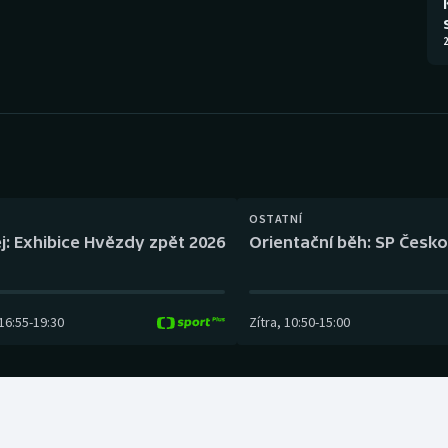
Moderní pětiboj
Triatlon
2
Motorsport
Veslování
Olympijské hry
Vodní slalom
Parasport
Volejbal
Plavání
Ostatní
OSTATNÍ
j: Exhibice Hvězdy zpět 2026
Orientační běh: SP Česko
Plážový volejbal
16:55
-
19:30
Zítra
,
10:50
-
15:00