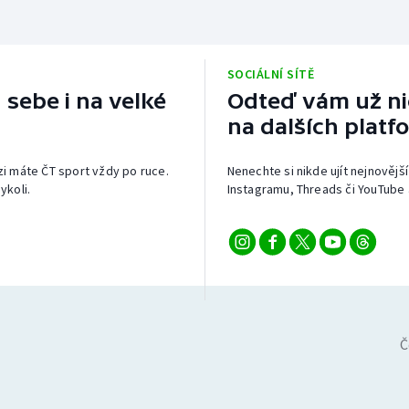
SOCIÁLNÍ SÍTĚ
 sebe i na velké
Odteď vám už nic
na dalších platf
izi máte ČT sport vždy po ruce.
Nenechte si nikde ujít nejnovější
ykoli.
Instagramu, Threads či YouTube 
Č