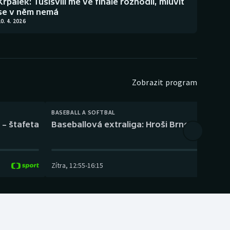
Krpálek: Tušišvili mě ve finále rozhodil, mluvit
se v něm nemá
0. 4. 2026
Zobrazit program
BASEBALL A SOFTBAL
 – štafeta
Baseballová extraliga: Hroši Brno – Eagles
Zítra
,
12:55
-
16:15