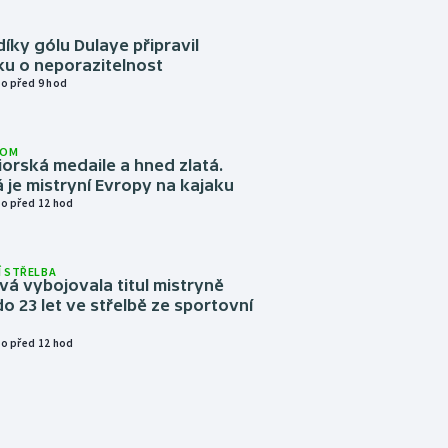
díky gólu Dulaye připravil
ku o neporazitelnost
o před 9 hod
LOM
niorská medaile a hned zlatá.
 je mistryní Evropy na kajaku
o před 12 hod
 STŘELBA
vá vybojovala titul mistryně
o 23 let ve střelbě ze sportovní
o před 12 hod