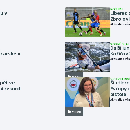
FOTBAL
lu v
Liberec 
Zbrojov
Aktualizován
VODNÍ SLA
.
Další ju
ýcarskem
Kočířová
Aktualizován
Video
SPORTOVNÍ
zpět ve
Šindlero
ní rekord
Evropy d
pistole
Aktualizován
Video