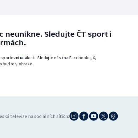
 neunikne. Sledujte ČT sport i
ormách.
 sportovní události. Sledujte nás i na Facebooku, X,
a buďte v obraze.
eská televize na sociálních sítích: