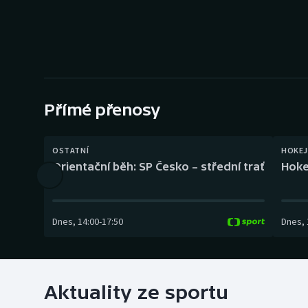
Curling
Dostihy
Florbal
Futsal
Přímé přenosy
Golf
OSTATNÍ
HOKEJ
Orientační běh: SP Česko – střední trať
Hoke
Gymnastika
Dnes
,
14:00
-
17:50
Dnes
,
Aktuality ze sportu