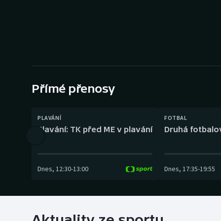
Curling
Dostihy
Florbal
Futsal
Přímé přenosy
Golf
PLAVÁNÍ
FOTBAL
Gymnastika
Plavání: TK před ME v plavání
Druhá fotbalov
Dnes
,
12:30
-
13:00
Dnes
,
17:35
-
19:55
Aktuality ze sportu