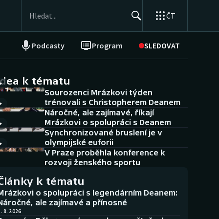
ČT
Podcasty
Program
SLEDOVAT
NEPŘEHLÉDNĚTE
Soutěže
idea k tématu
Sourozenci Mrázkovi týden
Historické návraty
trénovali s Christopherem Deanem
Náročné, ale zajímavé, říkají
Aplikace ČT sport
Mrázkovi o spolupráci s Deanem
Synchronizované bruslení je v
AZ kvíz
olympijské euforii
V Praze proběhla konference k
rozvoji ženského sportu
Články k tématu
Mrázkovi o spolupráci s legendárním Deanem:
Náročné, ale zajímavé a přínosné
. 8. 2026