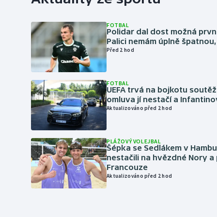
FOTBAL
Polidar dal dost možná první
Palici nemám úplně špatnou, 
Před 2 hod
FOTBAL
UEFA trvá na bojkotu soutěží 
omluva jí nestačí a Infantino
Aktualizováno před 2 hod
PLÁŽOVÝ VOLEJBAL
Šépka se Sedlákem v Hambu
nestačili na hvězdné Nory a 
Francouze
Aktualizováno před 2 hod