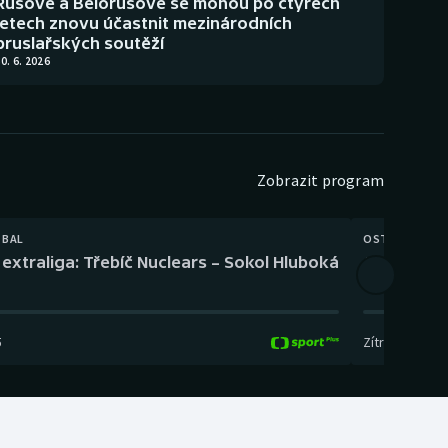
Rusové a Bělorusové se mohou po čtyřech
letech znovu účastnit mezinárodních
bruslařských soutěží
0. 6. 2026
Zobrazit program
TBAL
OSTATNÍ
extraliga: Třebíč Nuclears – Sokol Hluboká
Orientační
5
Zítra
,
14:00
-
17