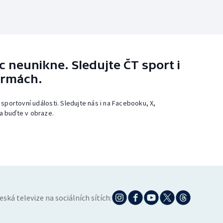
 neunikne. Sledujte ČT sport i
ormách.
 sportovní události. Sledujte nás i na Facebooku, X,
a buďte v obraze.
eská televize na sociálních sítích: