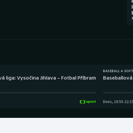
Moderní pětiboj
Triatlon
Motorsport
Veslování
3
Olympijské hry
Vodní slalom
Parasport
Volejbal
Plavání
Ostatní
BASEBALL A SOF
Plážový volejbal
á liga: Vysočina Jihlava – Fotbal Příbram
Baseballová 
Dnes
,
18:55
-
22:1