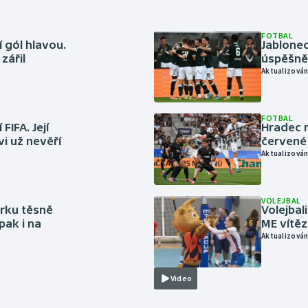
FOTBAL
 gól hlavou.
Jablonec
zářil
úspěšně 
Aktualizován
FOTBAL
FIFA. Její
Hradec n
vi už nevěří
červené
Aktualizován
VOLEJBAL
rku těsně
Volejbal
pak i na
ME vítě
Aktualizován
Video