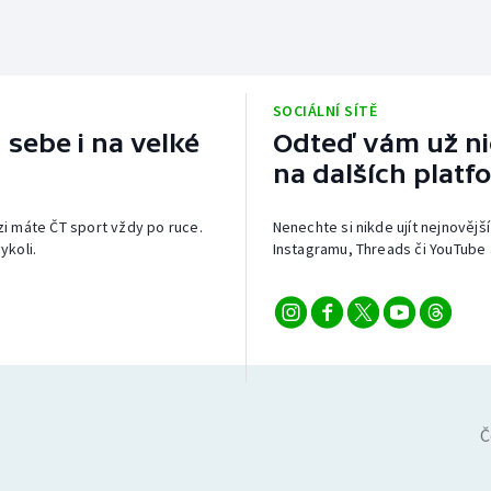
SOCIÁLNÍ SÍTĚ
 sebe i na velké
Odteď vám už nic
na dalších platf
izi máte ČT sport vždy po ruce.
Nenechte si nikde ujít nejnovější
ykoli.
Instagramu, Threads či YouTube 
Č