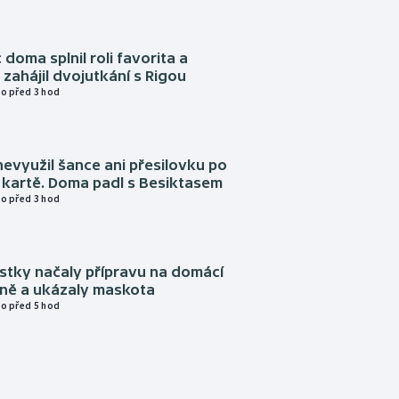
 doma splnil roli favorita a
zahájil dvojutkání s Rigou
o před 3 hod
evyužil šance ani přesilovku po
 kartě. Doma padl s Besiktasem
o před 3 hod
istky načaly přípravu na domácí
zně a ukázaly maskota
o před 5 hod