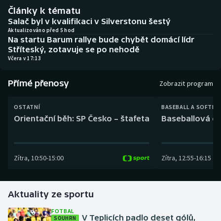
Baseball a softbal
Soutěže
Články k tématu
Salač byl v kvalifikaci v Silverstonu šestý
Basketbal
Historické návraty
Aktualizováno před 5 hod
Na startu Barum rallye bude chybět domácí lídr
Stříteský, zotavuje se po nehodě
Biatlon
Aplikace ČT sport
Včera v 17:13
Boby a skeleton
AZ kvíz
Přímé přenosy
Zobrazit program
Box
OSTATNÍ
BASEBALL A SOFTBA
Orientační běh: SP Česko – štafeta
Baseballová ex
Curling
Dostihy
Zítra
,
10:50
-
15:00
Zítra
,
12:55
-
16:15
Florbal
Aktuality ze sportu
Futsal
FOTBAL
V Teplicích padlo deset gólů,
SOUHRN
Golf