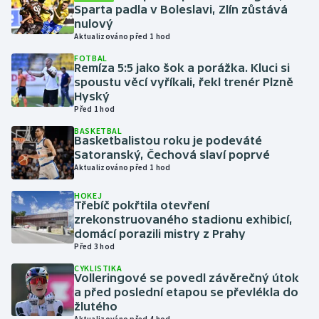
Sparta padla v Boleslavi, Zlín zůstává
nulový
Gymnastika
Aktualizováno před 1 hod
FOTBAL
Házená
Remíza 5:5 jako šok a porážka. Kluci si
spoustu věcí vyříkali, řekl trenér Plzně
Hyský
Jezdectví
Před 1 hod
BASKETBAL
Judo
Basketbalistou roku je podeváté
Satoranský, Čechová slaví poprvé
Krasobruslení
Aktualizováno před 1 hod
HOKEJ
Lezení
Třebíč pokřtila otevření
zrekonstruovaného stadionu exhibicí,
domácí porazili mistry z Prahy
Lyže a snowboard
Před 3 hod
CYKLISTIKA
Moderní pětiboj
Volleringové se povedl závěrečný útok
a před poslední etapou se převlékla do
Motorsport
žlutého
Aktualizováno před 4 hod