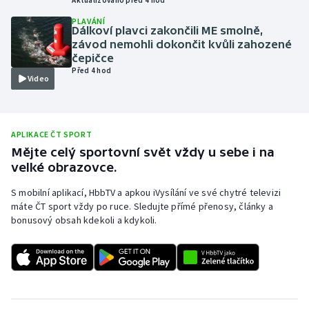
Olympijské hry
PLAVÁNÍ
Dálkoví plavci zakončili ME smolně,
závod nemohli dokončit kvůli zahozené
Parasport
čepičce
Před 4 hod
Video
Plavání
Plážový volejbal
APLIKACE ČT SPORT
Mějte celý sportovní svět vždy u sebe i na
Ragby
velké obrazovce.
Rychlobruslení
S mobilní aplikací, HbbTV a apkou iVysílání ve své chytré televizi
máte ČT sport vždy po ruce. Sledujte přímé přenosy, články a
Rychlostní kanoistika
bonusový obsah kdekoli a kdykoli.
Short track
Sportovní střelba