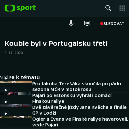
POPULÁRNÍ
SLEDOVAT
Fotbal
Kouble byl v Portugalsku třetí
Hokej
8. 11. 2020
Tenis
Videa k tématu
Atletika
Pro Jakuba Terešáka skončila po pádu
sezona MČR v motokrosu
Cyklistika
Pajari po Estonsku vyhrál i domácí
Finskou rallye
DALŠÍ SPORTY
Dvě závěrečné jízdy Jana Kvěcha a finále
GP v Lodži
Americký fotbal
Ogier a Evans ve Finské rallye havarovali,
NEPŘEHLÉDNĚTE
vede Pajari