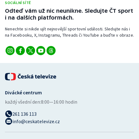
SOCIÁLNÍ SÍTĚ
Stolní tenis
Odteď vám už nic neunikne. Sledujte ČT sport
i na dalších platformách.
Triatlon
Nenechte si nikde ujít nejnovější sportovní události. Sledujte nás i
Veslování
na Facebooku, X, Instagramu, Threads či YouTube a buďte v obraze.
Vodní slalom
Volejbal
Ostatní
Divácké centrum
každý všední den:
8:00—16:00 hodin
261 136 113
info@ceskatelevize.cz