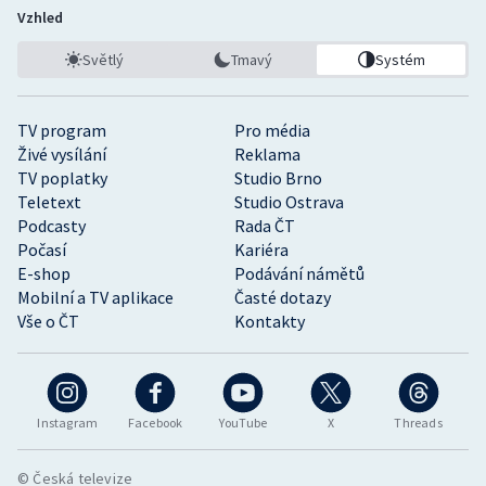
Vzhled
Světlý
Tmavý
Systém
TV program
Pro média
Živé vysílání
Reklama
TV poplatky
Studio Brno
Teletext
Studio Ostrava
Podcasty
Rada ČT
Počasí
Kariéra
E-shop
Podávání námětů
Mobilní a TV aplikace
Časté dotazy
Vše o ČT
Kontakty
Instagram
Facebook
YouTube
X
Threads
© Česká televize