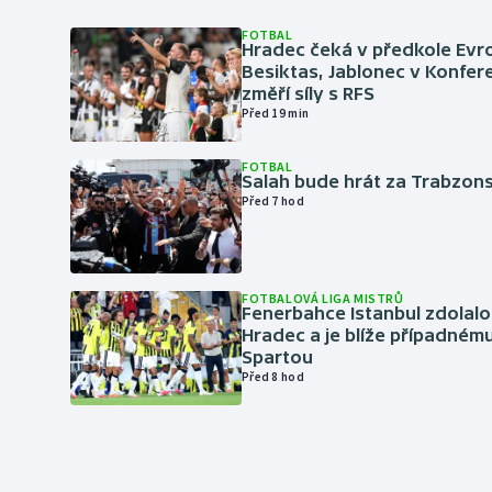
FOTBAL
Hradec čeká v předkole Evro
Besiktas, Jablonec v Konfere
změří síly s RFS
Před 19 min
FOTBAL
Salah bude hrát za Trabzon
Před 7 hod
FOTBALOVÁ LIGA MISTRŮ
Fenerbahce Istanbul zdolalo
Hradec a je blíže případném
Spartou
Před 8 hod