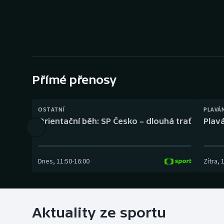
Curling
Dostihy
Florbal
Futsal
Přímé přenosy
Golf
OSTATNÍ
PLAVÁ
Orientační běh: SP Česko – dlouhá trať
Plavá
Gymnastika
Dnes
,
11:50
-
16:00
Zítra
,
Aktuality ze sportu