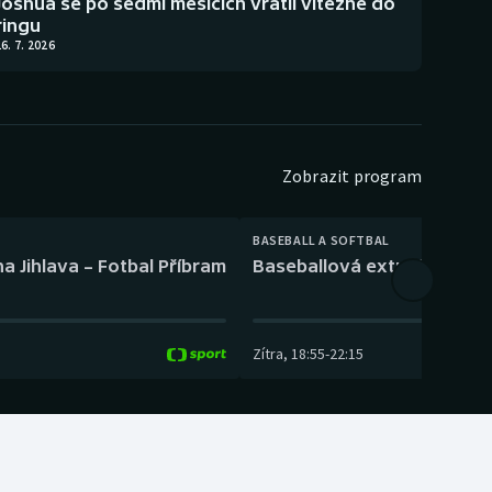
Joshua se po sedmi měsících vrátil vítězně do
ringu
6. 7. 2026
Zobrazit program
BASEBALL A SOFTBAL
a Jihlava – Fotbal Příbram
Baseballová extraliga: Tře
Zítra
,
18:55
-
22:15