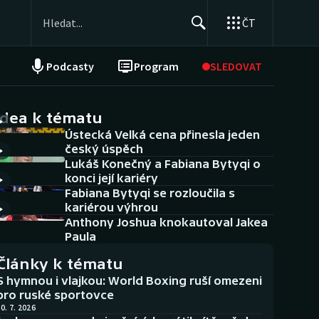
ČT
Podcasty
Program
SLEDOVAT
NEPŘEHLÉDNĚTE
Soutěže
idea k tématu
Ústecká Velká cena přinesla jeden
Historické návraty
český úspěch
Lukáš Konečný a Fabiana Bytyqi o
Aplikace ČT sport
konci její kariéry
Fabiana Bytyqi se rozloučila s
AZ kvíz
kariérou výhrou
Anthony Joshua knokautoval Jakea
Paula
Články k tématu
S hymnou i vlajkou: World Boxing ruší omezeni
pro ruské sportovce
0. 7. 2026