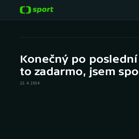
POPULÁRNÍ
DALŠÍ SPORTY
Fotbal
Americký fotbal
Konečný po poslední 
Hokej
Baseball a softbal
to zadarmo, jsem sp
Tenis
Basketbal
22. 4. 2014
Atletika
Biatlon
Cyklistika
Boby a skeleton
Box