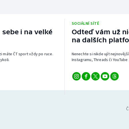
SOCIÁLNÍ SÍTĚ
 sebe i na velké
Odteď vám už nic
na dalších platf
izi máte ČT sport vždy po ruce.
Nenechte si nikde ujít nejnovější
ykoli.
Instagramu, Threads či YouTube 
Č