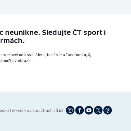
 neunikne. Sledujte ČT sport i
ormách.
 sportovní události. Sledujte nás i na Facebooku, X,
a buďte v obraze.
eská televize na sociálních sítích: