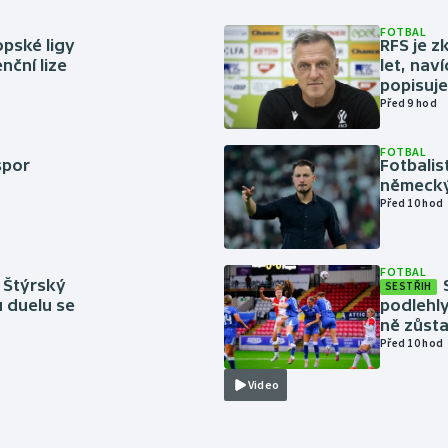
FOTBAL
pské ligy
RFS je z
nční lize
let, nav
popisuje
Před 9 hod
FOTBAL
spor
Fotbali
německý
Před 10 hod
FOTBAL
 Štýrský
SESTŘIH
u duelu se
podlehly
ně zůsta
Před 10 hod
Video