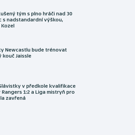
kušený tým s plno hráči nad 30
íc s nadstandardní výškou,
 Kozel
sty Newcastlu bude trénovat
 kouč Jaissle
Slávistky v předkole kvalifikace
 Rangers 1:2 a Liga mistryň pro
la zavřená