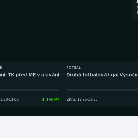
Moderní pětiboj
Triatlon
2
Motorsport
Veslování
Olympijské hry
Vodní slalom
Parasport
Volejbal
Plavání
Ostatní
NÍ
FOTBAL
ní: TK před ME v plavání
Druhá fotbalová liga: Vysočin
Plážový volejbal
12:30
-
13:00
Zítra
,
17:35
-
19:55