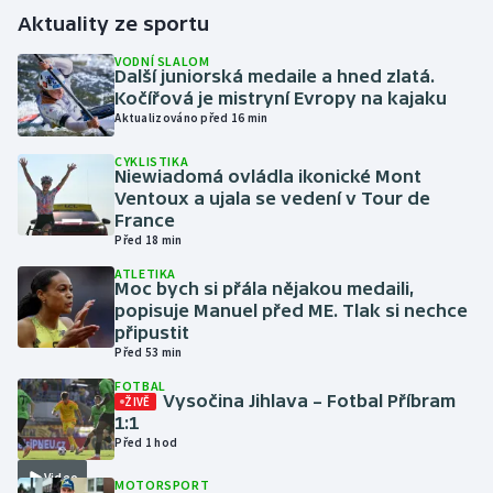
Aktuality ze sportu
Gymnastika
VODNÍ SLALOM
Další juniorská medaile a hned zlatá.
Kočířová je mistryní Evropy na kajaku
Házená
Aktualizováno před 16 min
Jezdectví
CYKLISTIKA
Niewiadomá ovládla ikonické Mont
Ventoux a ujala se vedení v Tour de
Judo
France
Před 18 min
Krasobruslení
ATLETIKA
Moc bych si přála nějakou medaili,
popisuje Manuel před ME. Tlak si nechce
Lezení
připustit
Před 53 min
Lyže a snowboard
FOTBAL
Vysočina Jihlava – Fotbal Příbram
ŽIVĚ
Moderní pětiboj
1:1
Před 1 hod
Motorsport
Video
MOTORSPORT