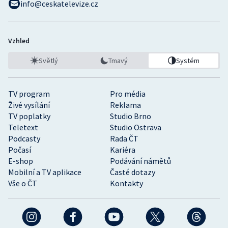
info@ceskatelevize.cz
Vzhled
Světlý
Tmavý
Systém
TV program
Pro média
Živé vysílání
Reklama
TV poplatky
Studio Brno
Teletext
Studio Ostrava
Podcasty
Rada ČT
Počasí
Kariéra
E-shop
Podávání námětů
Mobilní a TV aplikace
Časté dotazy
Vše o ČT
Kontakty