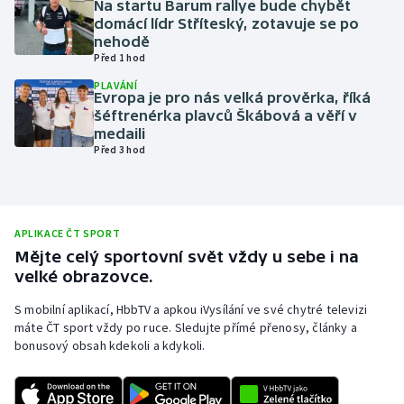
Na startu Barum rallye bude chybět
domácí lídr Stříteský, zotavuje se po
Olympijské hry
nehodě
Před 1 hod
Parasport
PLAVÁNÍ
Evropa je pro nás velká prověrka, říká
Plavání
šéftrenérka plavců Škábová a věří v
medaili
Před 3 hod
Plážový volejbal
Ragby
APLIKACE ČT SPORT
Rychlobruslení
Mějte celý sportovní svět vždy u sebe i na
velké obrazovce.
Rychlostní kanoistika
S mobilní aplikací, HbbTV a apkou iVysílání ve své chytré televizi
máte ČT sport vždy po ruce. Sledujte přímé přenosy, články a
Short track
bonusový obsah kdekoli a kdykoli.
Sportovní střelba