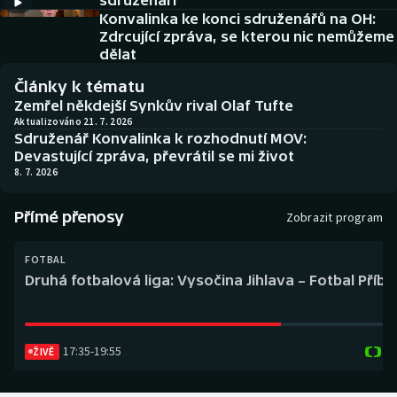
sdruženáři
Baseball a softbal
Soutěže
Konvalinka ke konci sdruženářů na OH:
Zdrcující zpráva, se kterou nic nemůžeme
Basketbal
Historické návraty
dělat
Články k tématu
Biatlon
Aplikace ČT sport
Zemřel někdejší Synkův rival Olaf Tufte
Aktualizováno 21. 7. 2026
Sdruženář Konvalinka k rozhodnutí MOV:
Boby a skeleton
AZ kvíz
Devastující zpráva, převrátil se mi život
8. 7. 2026
Box
Přímé přenosy
Zobrazit program
Curling
FOTBAL
Dostihy
Druhá fotbalová liga: Vysočina Jihlava – Fotbal Příb
Florbal
17:35
-
19:55
Futsal
ŽIVĚ
Golf