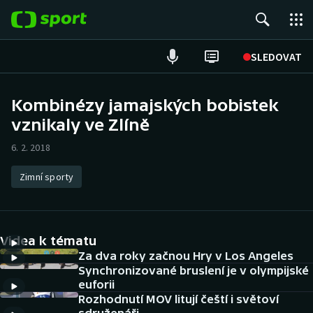
POPULÁRNÍ
SLEDOVAT
Fotbal
Kombinézy jamajských bobistek
vznikaly ve Zlíně
Hokej
6. 2. 2018
Tenis
Zimní sporty
Atletika
Cyklistika
Videa k tématu
DALŠÍ SPORTY
Za dva roky začnou Hry v Los Angeles
Synchronizované bruslení je v olympijské
euforii
Americký fotbal
NEPŘEHLÉDNĚTE
Rozhodnutí MOV litují čeští i světoví