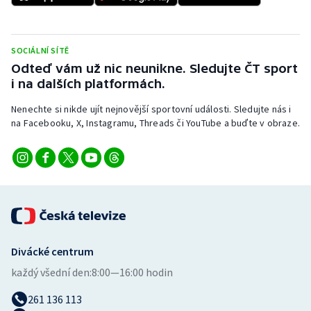
Stolní tenis
Triatlon
SOCIÁLNÍ SÍTĚ
Odteď vám už nic neunikne. Sledujte ČT sport
Veslování
i na dalších platformách.
Vodní slalom
Nenechte si nikde ujít nejnovější sportovní události. Sledujte nás i
na Facebooku, X, Instagramu, Threads či YouTube a buďte v obraze.
Volejbal
Ostatní
Divácké centrum
každý všední den:
8:00—16:00 hodin
261 136 113