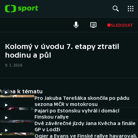
POPULÁRNÍ
SLEDOVAT
Fotbal
Kolomý v úvodu 7. etapy ztratil
hodinu a půl
Hokej
9. 1. 2016
Tenis
Atletika
Videa k tématu
Cyklistika
Pro Jakuba Terešáka skončila po pádu
sezona MČR v motokrosu
Pajari po Estonsku vyhrál i domácí
DALŠÍ SPORTY
Finskou rallye
Dvě závěrečné jízdy Jana Kvěcha a finále
Americký fotbal
NEPŘEHLÉDNĚTE
GP v Lodži
Ogier a Evans ve Finské rallye havarovali,