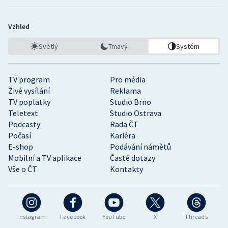
Vzhled
Světlý
Tmavý
Systém
TV program
Pro média
Živé vysílání
Reklama
TV poplatky
Studio Brno
Teletext
Studio Ostrava
Podcasty
Rada ČT
Počasí
Kariéra
E-shop
Podávání námětů
Mobilní a TV aplikace
Časté dotazy
Vše o ČT
Kontakty
Instagram
Facebook
YouTube
X
Threads