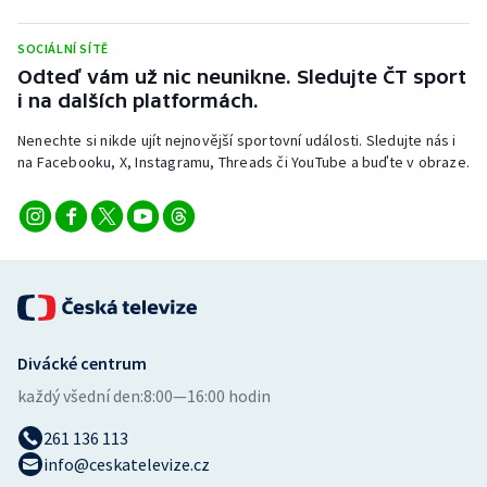
Stolní tenis
SOCIÁLNÍ SÍTĚ
Triatlon
Odteď vám už nic neunikne. Sledujte ČT sport
i na dalších platformách.
Veslování
Nenechte si nikde ujít nejnovější sportovní události. Sledujte nás i
na Facebooku, X, Instagramu, Threads či YouTube a buďte v obraze.
Vodní slalom
Volejbal
Ostatní
Divácké centrum
každý všední den:
8:00—16:00 hodin
261 136 113
info@ceskatelevize.cz