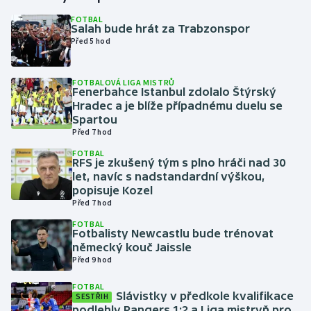
FOTBAL
Salah bude hrát za Trabzonspor
Gymnastika
Před 5 hod
Házená
FOTBALOVÁ LIGA MISTRŮ
Fenerbahce Istanbul zdolalo Štýrský
Jezdectví
Hradec a je blíže případnému duelu se
Spartou
Judo
Před 7 hod
FOTBAL
RFS je zkušený tým s plno hráči nad 30
Krasobruslení
let, navíc s nadstandardní výškou,
popisuje Kozel
Lezení
Před 7 hod
FOTBAL
Lyže a snowboard
Fotbalisty Newcastlu bude trénovat
německý kouč Jaissle
Před 9 hod
Moderní pětiboj
FOTBAL
Slávistky v předkole kvalifikace
Motorsport
SESTŘIH
podlehly Rangers 1:2 a Liga mistryň pro