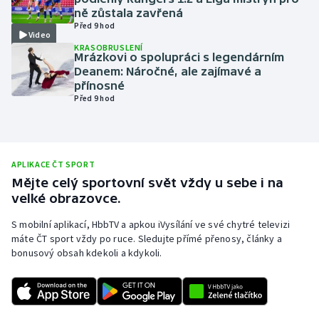
ně zůstala zavřená
Olympijské hry
Před 9 hod
Video
KRASOBRUSLENÍ
Parasport
Mrázkovi o spolupráci s legendárním
Deanem: Náročné, ale zajímavé a
přínosné
Plavání
Před 9 hod
Plážový volejbal
Ragby
APLIKACE ČT SPORT
Mějte celý sportovní svět vždy u sebe i na
Rychlobruslení
velké obrazovce.
S mobilní aplikací, HbbTV a apkou iVysílání ve své chytré televizi
Rychlostní kanoistika
máte ČT sport vždy po ruce. Sledujte přímé přenosy, články a
bonusový obsah kdekoli a kdykoli.
Short track
Sportovní střelba