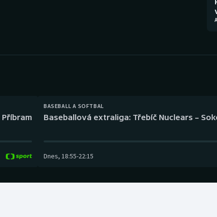
Moderní pětiboj
Triatlon
A
Motorsport
Veslování
Olympijské hry
Vodní slalom
Parasport
Volejbal
Plavání
Ostatní
BASEBALL A SOFTBAL
l Příbram
Baseballová extraliga: Třebíč Nuclears – So
Plážový volejbal
Dnes
,
18:55
-
22:15