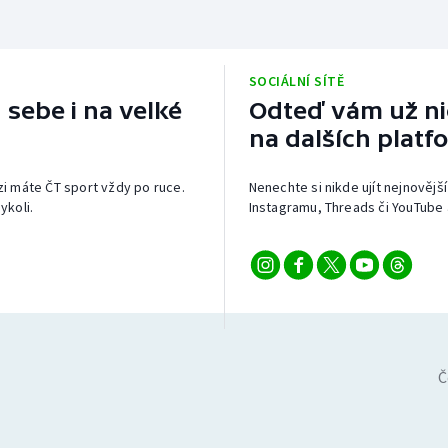
SOCIÁLNÍ SÍTĚ
 sebe i na velké
Odteď vám už nic
na dalších platf
izi máte ČT sport vždy po ruce.
Nenechte si nikde ujít nejnovější
ykoli.
Instagramu, Threads či YouTube 
Č