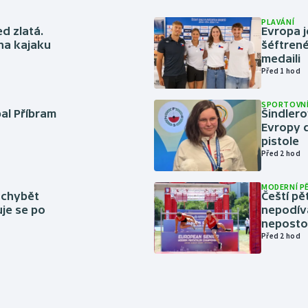
PLAVÁNÍ
ed zlatá.
Evropa j
 na kajaku
šéftrené
medaili
Před 1 hod
SPORTOVNÍ
bal Příbram
Šindlero
Evropy d
pistole
Před 2 hod
MODERNÍ P
 chybět
Čeští pě
uje se po
nepodíva
neposto
Před 2 hod