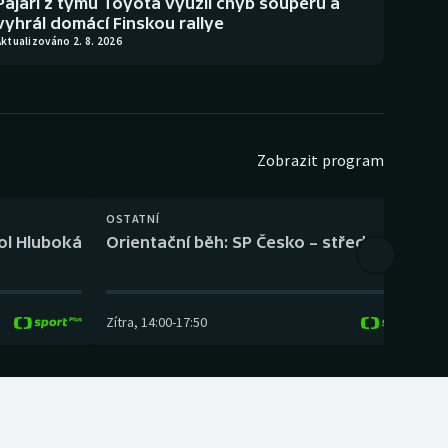
Pajari z týmu Toyota využil chyb soupeřů a
vyhrál domácí Finskou rallye
ktualizováno 2. 8. 2026
Zobrazit program
OSTATNÍ
H
kol Hluboká
Orientační běh: SP Česko – střední trať
H
Zítra
,
14:00
-
17:50
Z