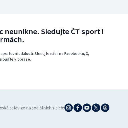
 neunikne. Sledujte ČT sport i
ormách.
 sportovní události. Sledujte nás i na Facebooku, X,
a buďte v obraze.
eská televize na sociálních sítích: