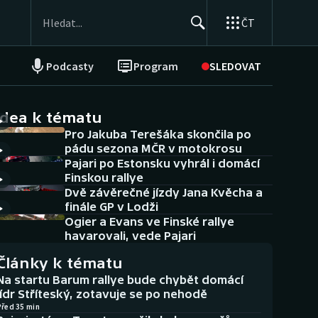
ČT
Podcasty
Program
SLEDOVAT
NEPŘEHLÉDNĚTE
Soutěže
idea k tématu
Pro Jakuba Terešáka skončila po
Historické návraty
pádu sezona MČR v motokrosu
Pajari po Estonsku vyhrál i domácí
Aplikace ČT sport
Finskou rallye
Dvě závěrečné jízdy Jana Kvěcha a
AZ kvíz
finále GP v Lodži
Ogier a Evans ve Finské rallye
havarovali, vede Pajari
Články k tématu
Na startu Barum rallye bude chybět domácí
lídr Stříteský, zotavuje se po nehodě
Před 35 min