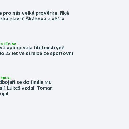
e pro nás velká prověrka, říká
rka plavců Škábová a věří v
 STŘELBA
vá vybojovala titul mistryně
o 23 let ve střelbě ze sportovní
ĚTIBOJ
tibojaři se do finále ME
jí. Lukeš vzdal, Toman
upil