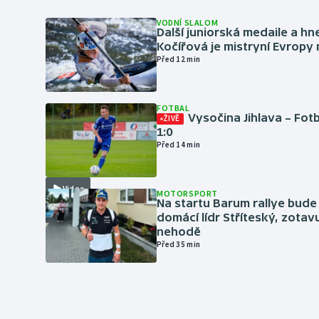
VODNÍ SLALOM
Další juniorská medaile a hn
Kočířová je mistryní Evropy
Před 12 min
FOTBAL
Vysočina Jihlava – Fot
ŽIVĚ
1:0
Před 14 min
Video
MOTORSPORT
Na startu Barum rallye bude
domácí lídr Stříteský, zotav
nehodě
Před 35 min