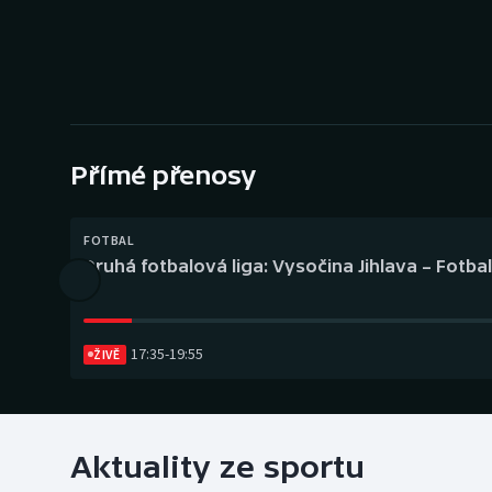
Curling
Dostihy
Florbal
Futsal
Přímé přenosy
Golf
FOTBAL
Druhá fotbalová liga: Vysočina Jihlava – Fotba
Gymnastika
17:35
-
19:55
ŽIVĚ
Aktuality ze sportu