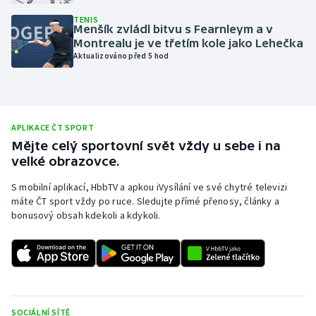
Olympijské hry
TENIS
Menšík zvládl bitvu s Fearnleym a v
Montrealu je ve třetím kole jako Lehečka
Parasport
Aktualizováno před 5 hod
Plavání
Plážový volejbal
APLIKACE ČT SPORT
Mějte celý sportovní svět vždy u sebe i na
Ragby
velké obrazovce.
S mobilní aplikací, HbbTV a apkou iVysílání ve své chytré televizi
Rychlobruslení
máte ČT sport vždy po ruce. Sledujte přímé přenosy, články a
bonusový obsah kdekoli a kdykoli.
Rychlostní kanoistika
Short track
Sportovní střelba
SOCIÁLNÍ SÍTĚ