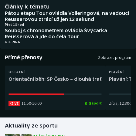
Baseball a softbal
Soutěže
Články k tématu
Pátou etapu Tour ovládla Volleringová, na vedoucí
Basketbal
Historické návraty
Reusserovou ztrácí už jen 12 sekund
Před 18 hod
Souboj s chronometrem ovládla Švýcarka
Biatlon
Aplikace ČT sport
Reusserová a jde do čela Tour
4. 8. 2026
Boby a skeleton
AZ kvíz
Přímé přenosy
Zobrazit program
Box
OSTATNÍ
PLAVÁNÍ
Curling
Orientační běh: SP Česko – dlouhá trať
Plavání: TK
Dostihy
11:50
-
16:00
Zítra
,
12:30
-
13:
ŽIVĚ
Florbal
Futsal
Aktuality ze sportu
Golf
PLÁŽOVÝ VOLEJBAL