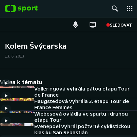
POPULÁRNÍ
SLEDOVAT
Fotbal
Kolem Švýcarska
Hokej
13. 6. 2013
Tenis
Videa k tématu
Atletika
Volleringová vyhrála pátou etapu Tour
de France
Cyklistika
Haugstedová vyhrála 3. etapu Tour de
France Femmes
DALŠÍ SPORTY
Wiebesová ovládla ve spurtu i druhou
etapu Tour
Americký fotbal
Evenepoel vyhrál počtvrté cyklistickou
NEPŘEHLÉDNĚTE
klasiku San Sebastián