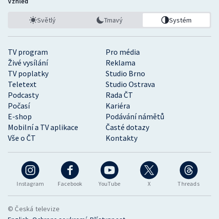
Vzhled
Světlý
Tmavý
Systém
TV program
Pro média
Živé vysílání
Reklama
TV poplatky
Studio Brno
Teletext
Studio Ostrava
Podcasty
Rada ČT
Počasí
Kariéra
E-shop
Podávání námětů
Mobilní a TV aplikace
Časté dotazy
Vše o ČT
Kontakty
Instagram
Facebook
YouTube
X
Threads
© Česká televize