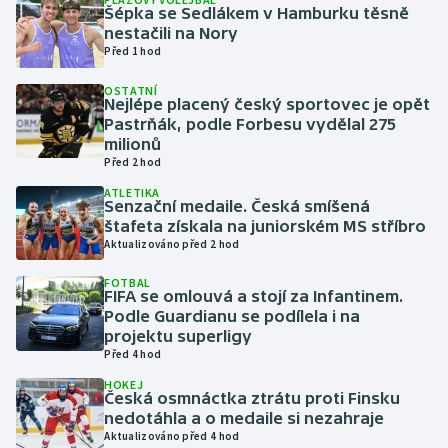
Šépka se Sedlákem v Hamburku těsně
nestačili na Nory
Gymnastika
Před 1 hod
OSTATNÍ
Házená
Nejlépe placený český sportovec je opět
Pastrňák, podle Forbesu vydělal 275
Jezdectví
milionů
Před 2 hod
Judo
ATLETIKA
Senzační medaile. Česká smíšená
štafeta získala na juniorském MS stříbro
Krasobruslení
Aktualizováno před 2 hod
FOTBAL
Lezení
FIFA se omlouvá a stojí za Infantinem.
Podle Guardianu se podílela i na
Lyže a snowboard
projektu superligy
Před 4 hod
Moderní pětiboj
HOKEJ
Česká osmnáctka ztrátu proti Finsku
nedotáhla a o medaile si nezahraje
Motorsport
Aktualizováno před 4 hod