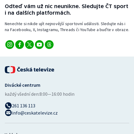
Stolní tenis
Odteď vám už nic neunikne. Sledujte ČT sport
i na dalších platformách.
Triatlon
Nenechte si nikde ujít nejnovější sportovní události. Sledujte nás i
na Facebooku, X, Instagramu, Threads či YouTube a buďte v obraze.
Veslování
Vodní slalom
Volejbal
Ostatní
Divácké centrum
každý všední den:
8:00—16:00 hodin
261 136 113
info@ceskatelevize.cz