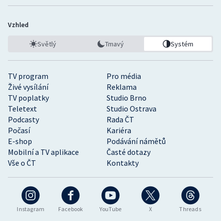
Vzhled
Světlý
Tmavý
Systém
TV program
Pro média
Živé vysílání
Reklama
TV poplatky
Studio Brno
Teletext
Studio Ostrava
Podcasty
Rada ČT
Počasí
Kariéra
E-shop
Podávání námětů
Mobilní a TV aplikace
Časté dotazy
Vše o ČT
Kontakty
Instagram
Facebook
YouTube
X
Threads