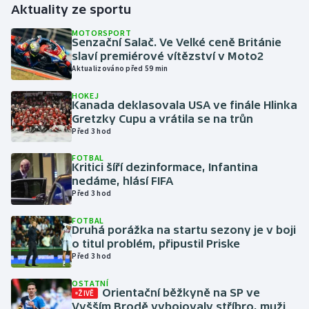
Aktuality ze sportu
Gymnastika
MOTORSPORT
Senzační Salač. Ve Velké ceně Británie
slaví premiérové vítězství v Moto2
Házená
Aktualizováno před 59 min
HOKEJ
Jezdectví
Kanada deklasovala USA ve finále Hlinka
Gretzky Cupu a vrátila se na trůn
Judo
Před 3 hod
FOTBAL
Krasobruslení
Kritici šíří dezinformace, Infantina
nedáme, hlásí FIFA
Před 3 hod
Lezení
FOTBAL
Lyže a snowboard
Druhá porážka na startu sezony je v boji
o titul problém, připustil Priske
Před 3 hod
Moderní pětiboj
OSTATNÍ
Orientační běžkyně na SP ve
ŽIVĚ
Motorsport
Vyšším Brodě vybojovaly stříbro, muži