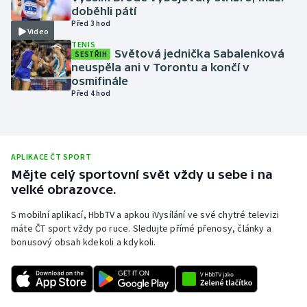
doběhli pátí
Olympijské hry
Před 3 hod
Video
TENIS
Parasport
Světová jednička Sabalenková
SESTŘIH
neuspěla ani v Torontu a končí v
osmifinále
Plavání
Před 4 hod
Plážový volejbal
Ragby
APLIKACE ČT SPORT
Mějte celý sportovní svět vždy u sebe i na
Rychlobruslení
velké obrazovce.
S mobilní aplikací, HbbTV a apkou iVysílání ve své chytré televizi
Rychlostní kanoistika
máte ČT sport vždy po ruce. Sledujte přímé přenosy, články a
bonusový obsah kdekoli a kdykoli.
Short track
Sportovní střelba