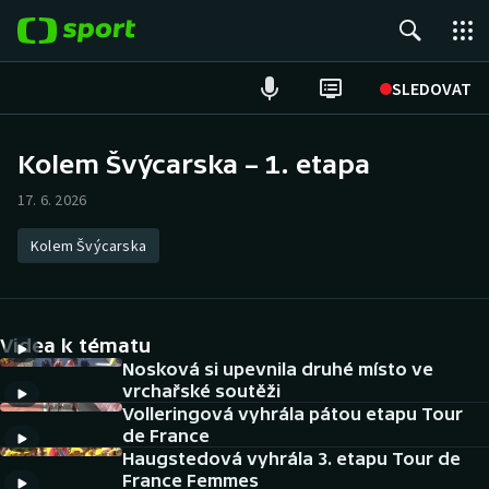
POPULÁRNÍ
SLEDOVAT
Fotbal
Kolem Švýcarska – 1. etapa
Hokej
17. 6. 2026
Tenis
Kolem Švýcarska
Atletika
Videa k tématu
Cyklistika
Nosková si upevnila druhé místo ve
vrchařské soutěži
DALŠÍ SPORTY
Volleringová vyhrála pátou etapu Tour
de France
Americký fotbal
NEPŘEHLÉDNĚTE
Haugstedová vyhrála 3. etapu Tour de
France Femmes