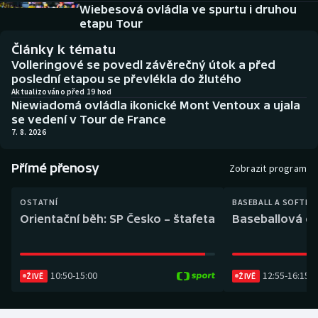
Baseball a softbal
Soutěže
Wiebesová ovládla ve spurtu i druhou
etapu Tour
Basketbal
Historické návraty
Články k tématu
Volleringové se povedl závěrečný útok a před
Biatlon
Aplikace ČT sport
poslední etapou se převlékla do žlutého
Aktualizováno před 19 hod
Niewiadomá ovládla ikonické Mont Ventoux a ujala
Boby a skeleton
AZ kvíz
se vedení v Tour de France
7. 8. 2026
Box
Přímé přenosy
Zobrazit program
Curling
OSTATNÍ
BASEBALL A SOFTBA
Dostihy
Orientační běh: SP Česko – štafeta
Baseballová ex
Florbal
10:50
-
15:00
12:55
-
16:15
ŽIVĚ
ŽIVĚ
Futsal
Golf