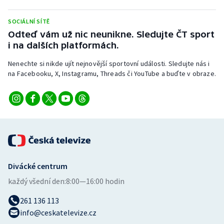
Stolní tenis
SOCIÁLNÍ SÍTĚ
Triatlon
Odteď vám už nic neunikne. Sledujte ČT sport
i na dalších platformách.
Veslování
Nenechte si nikde ujít nejnovější sportovní události. Sledujte nás i
na Facebooku, X, Instagramu, Threads či YouTube a buďte v obraze.
Vodní slalom
Volejbal
Ostatní
Divácké centrum
každý všední den:
8:00—16:00 hodin
261 136 113
info@ceskatelevize.cz