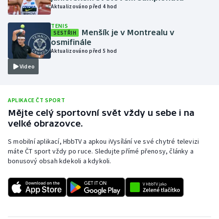
Aktualizováno před 4 hod
Olympijské hry
TENIS
Menšík je v Montrealu v
SESTŘIH
Parasport
osmifinále
Aktualizováno před 5 hod
Plavání
Video
Plážový volejbal
APLIKACE ČT SPORT
Ragby
Mějte celý sportovní svět vždy u sebe i na
velké obrazovce.
Rychlobruslení
S mobilní aplikací, HbbTV a apkou iVysílání ve své chytré televizi
máte ČT sport vždy po ruce. Sledujte přímé přenosy, články a
Rychlostní kanoistika
bonusový obsah kdekoli a kdykoli.
Short track
Sportovní střelba