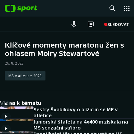
POPULÁRNÍ
SLEDOVAT
Fotbal
Klíčové momenty maratonu žen s
ohlasem Moiry Stewartové
Hokej
26. 8. 2023
Tenis
MS v atletice 2023
Atletika
Cyklistika
Videa k tématu
DALŠÍ SPORTY
Sestry Švábíkovy o blížícím se ME v
atletice
Juniorská štafeta na 4x400 m získala na
Americký fotbal
NEPŘEHLÉDNĚTE
MS senzační stříbro