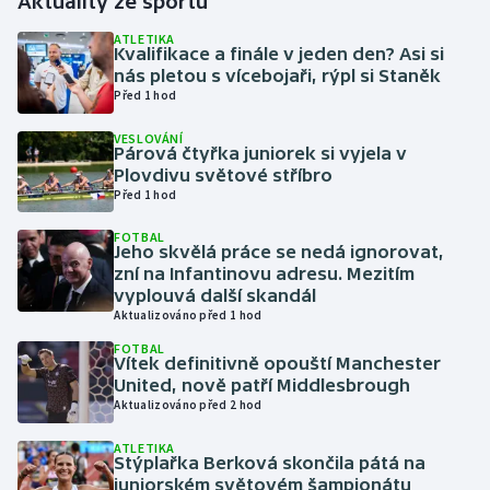
Aktuality ze sportu
ATLETIKA
Gymnastika
Kvalifikace a finále v jeden den? Asi si
nás pletou s vícebojaři, rýpl si Staněk
Před 1 hod
Házená
VESLOVÁNÍ
Párová čtyřka juniorek si vyjela v
Jezdectví
Plovdivu světové stříbro
Před 1 hod
Judo
FOTBAL
Jeho skvělá práce se nedá ignorovat,
Krasobruslení
zní na Infantinovu adresu. Mezitím
vyplouvá další skandál
Lezení
Aktualizováno před 1 hod
FOTBAL
Vítek definitivně opouští Manchester
Lyže a snowboard
United, nově patří Middlesbrough
Aktualizováno před 2 hod
Moderní pětiboj
ATLETIKA
Stýplařka Berková skončila pátá na
Motorsport
juniorském světovém šampionátu