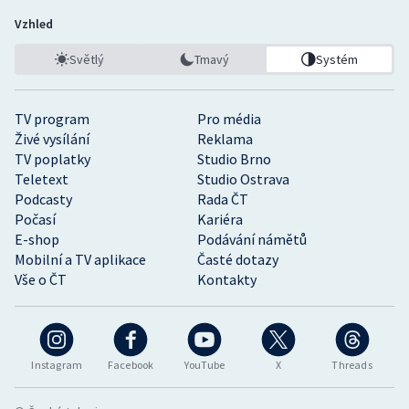
Vzhled
Světlý
Tmavý
Systém
TV program
Pro média
Živé vysílání
Reklama
TV poplatky
Studio Brno
Teletext
Studio Ostrava
Podcasty
Rada ČT
Počasí
Kariéra
E-shop
Podávání námětů
Mobilní a TV aplikace
Časté dotazy
Vše o ČT
Kontakty
Instagram
Facebook
YouTube
X
Threads