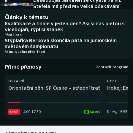
Desetibojař Järvinen se chystá na ME
Baseball a softbal
Soutěže
Štefela má před ME velká očekávání
Články k tématu
Basketbal
Historické návraty
Kvalifikace a finále v jeden den? Asi si nás pletou s
vícebojaři, rýpl si Staněk
Biatlon
Aplikace ČT sport
Před 1 hod
Stýplařka Berková skončila pátá na juniorském
světovém šampionátu
Boby a skeleton
AZ kvíz
Aktualizováno před 4 hod
Box
Přímé přenosy
Zobrazit program
Curling
OSTATNÍ
HOKEJ
Orientační běh: SP Česko – střední trať
Hokej: Exh
Dostihy
Florbal
14:00
-
17:50
Dnes
,
16:55
-
19
ŽIVĚ
Futsal
Golf