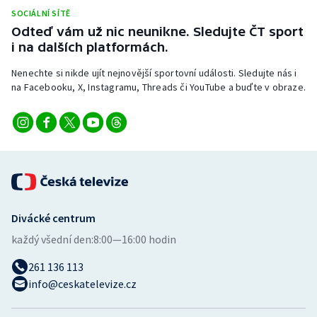
Stolní tenis
SOCIÁLNÍ SÍTĚ
Odteď vám už nic neunikne. Sledujte ČT sport
Triatlon
i na dalších platformách.
Nenechte si nikde ujít nejnovější sportovní události. Sledujte nás i
Veslování
na Facebooku, X, Instagramu, Threads či YouTube a buďte v obraze.
Vodní slalom
Volejbal
Ostatní
Divácké centrum
každý všední den:
8:00—16:00 hodin
261 136 113
info@ceskatelevize.cz