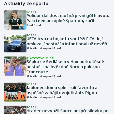
Aktuality ze sportu
Gymnastika
FOTBAL
Polidar dal dost možná první gól hlavou.
Palici nemám úplně špatnou, zářil
Házená
Před 6 hod
FOTBAL
Jezdectví
UEFA trvá na bojkotu soutěží FIFA. Její
omluva jí nestačí a Infantinovi už nevěří
Judo
Aktualizováno před 6 hod
PLÁŽOVÝ VOLEJBAL
Krasobruslení
Šépka se Sedlákem v Hamburku těsně
nestačili na hvězdné Nory a pak i na
Francouze
Lezení
Aktualizováno před 6 hod
FOTBAL
Lyže a snowboard
Jablonec doma splnil roli favorita a
úspěšně zahájil dvojutkání s Rigou
Moderní pětiboj
Aktualizováno před 7 hod
FOTBAL
Motorsport
Hradec nevyužil šance ani přesilovku po