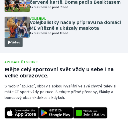
červené kartě. Doma padl s Besiktasem
Aktualizováno před 7 hod
Olympijské hry
VOLEJBAL
Parasport
Volejbalistky načaly přípravu na domácí
ME vítězně a ukázaly maskota
Aktualizováno před 8 hod
Plavání
Video
Plážový volejbal
APLIKACE ČT SPORT
Ragby
Mějte celý sportovní svět vždy u sebe i na
velké obrazovce.
Rychlobruslení
S mobilní aplikací, HbbTV a apkou iVysílání ve své chytré televizi
Rychlostní kanoistika
máte ČT sport vždy po ruce. Sledujte přímé přenosy, články a
bonusový obsah kdekoli a kdykoli.
Short track
Sportovní střelba