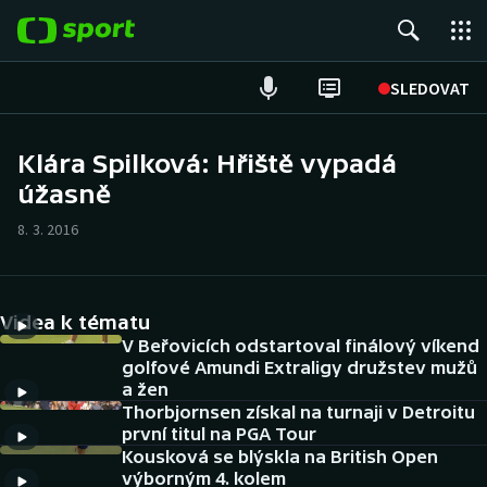
POPULÁRNÍ
SLEDOVAT
Fotbal
Klára Spilková: Hřiště vypadá
úžasně
Hokej
8. 3. 2016
Tenis
Atletika
Videa k tématu
Cyklistika
V Beřovicích odstartoval finálový víkend
golfové Amundi Extraligy družstev mužů
a žen
DALŠÍ SPORTY
Thorbjornsen získal na turnaji v Detroitu
první titul na PGA Tour
Americký fotbal
NEPŘEHLÉDNĚTE
Kousková se blýskla na British Open
výborným 4. kolem