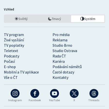
Vzhled
Světlý
Tmavý
Systém
TV program
Pro média
Živé vysílání
Reklama
TV poplatky
Studio Brno
Teletext
Studio Ostrava
Podcasty
Rada ČT
Počasí
Kariéra
E-shop
Podávání námětů
Mobilní a TV aplikace
Časté dotazy
Vše o ČT
Kontakty
Instagram
Facebook
YouTube
X
Threads