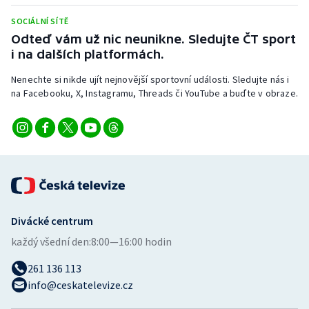
Stolní tenis
SOCIÁLNÍ SÍTĚ
Odteď vám už nic neunikne. Sledujte ČT sport
Triatlon
i na dalších platformách.
Veslování
Nenechte si nikde ujít nejnovější sportovní události. Sledujte nás i
na Facebooku, X, Instagramu, Threads či YouTube a buďte v obraze.
Vodní slalom
Volejbal
Ostatní
Divácké centrum
každý všední den:
8:00—16:00 hodin
261 136 113
info@ceskatelevize.cz