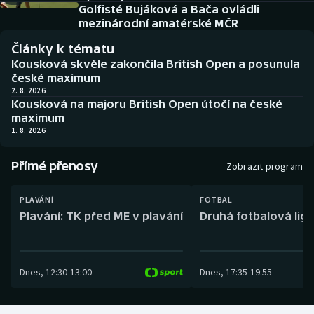
Baseball a softbal
Soutěže
Golfisté Bujáková a Bača ovládli
mezinárodní amatérské MČR
Basketbal
Historické návraty
Články k tématu
Kousková skvěle zakončila British Open a posunula
Biatlon
Aplikace ČT sport
české maximum
2. 8. 2026
Kousková na majoru British Open útočí na české
Boby a skeleton
AZ kvíz
maximum
1. 8. 2026
Box
Přímé přenosy
Zobrazit program
Curling
PLAVÁNÍ
FOTBAL
Dostihy
Plavání: TK před ME v plavání
Druhá fotbalová liga
Florbal
Dnes
,
12:30
-
13:00
Dnes
,
17:35
-
19:55
Futsal
Golf