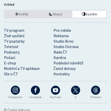
Vzhled
Světlý
Tmavý
Systém
TV program
Pro média
Živé vysílání
Reklama
TV poplatky
Studio Brno
Teletext
Studio Ostrava
Podcasty
Rada ČT
Počasí
Kariéra
E-shop
Podávání námětů
Mobilní a TV aplikace
Časté dotazy
Vše o ČT
Kontakty
Instagram
Facebook
YouTube
X
Threads
© Česká televize