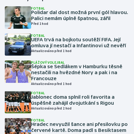
FOTBAL
Polidar dal dost možná první gól hlavou.
Gymnastika
Palici nemám úplně špatnou, zářil
Před 1 hod
Házená
FOTBAL
UEFA trvá na bojkotu soutěží FIFA. Její
Jezdectví
omluva jí nestačí a Infantinovi už nevěří
Aktualizováno před 1 hod
Judo
PLÁŽOVÝ VOLEJBAL
Šépka se Sedlákem v Hamburku těsně
Krasobruslení
nestačili na hvězdné Nory a pak i na
Francouze
Aktualizováno před 1 hod
Lezení
FOTBAL
Jablonec doma splnil roli favorita a
Lyže a snowboard
úspěšně zahájil dvojutkání s Rigou
Aktualizováno před 2 hod
Moderní pětiboj
FOTBAL
Hradec nevyužil šance ani přesilovku po
Motorsport
červené kartě. Doma padl s Besiktasem