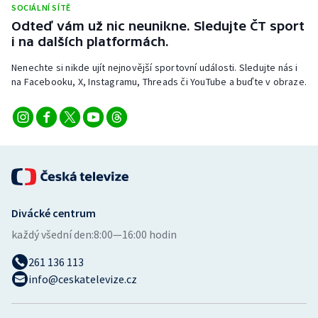
SOCIÁLNÍ SÍTĚ
Stolní tenis
Odteď vám už nic neunikne. Sledujte ČT sport
i na dalších platformách.
Triatlon
Nenechte si nikde ujít nejnovější sportovní události. Sledujte nás i
Veslování
na Facebooku, X, Instagramu, Threads či YouTube a buďte v obraze.
Vodní slalom
Volejbal
Ostatní
Divácké centrum
každý všední den:
8:00—16:00 hodin
261 136 113
info@ceskatelevize.cz