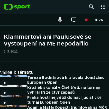
POPULÁRNÍ
SLEDOVAT
Fotbal
Klammertovi ani Paulusové se
vystoupení na ME nepodařilo
Hokej
1. 5. 2022
Tenis
Atletika
Videa k tématu
Cyklistika
Tereza Bodnárová kralovala domácímu
European Open
Krpálek skončil v Číně třetí, na turnaji
DALŠÍ SPORTY
vyhrál tři ze čtyř zápasů
Praha hostí největší domácí judistický
Americký fotbal
NEPŘEHLÉDNĚTE
turnaj European Open
Adam a Matěj Kopečtí triumfovali na MČR