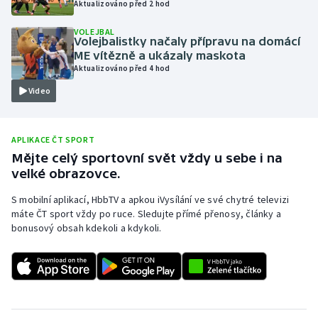
Aktualizováno před 2 hod
Olympijské hry
VOLEJBAL
Volejbalistky načaly přípravu na domácí
Parasport
ME vítězně a ukázaly maskota
Aktualizováno před 4 hod
Plavání
Video
Plážový volejbal
APLIKACE ČT SPORT
Ragby
Mějte celý sportovní svět vždy u sebe i na
velké obrazovce.
Rychlobruslení
S mobilní aplikací, HbbTV a apkou iVysílání ve své chytré televizi
máte ČT sport vždy po ruce. Sledujte přímé přenosy, články a
Rychlostní kanoistika
bonusový obsah kdekoli a kdykoli.
Short track
Sportovní střelba