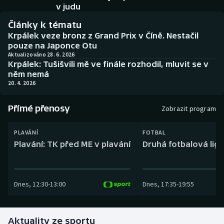
Baseball a softbal
Soutěže
v judu
Články k tématu
Basketbal
Historické návraty
Krpálek veze bronz z Grand Prix v Číně. Nestačil
pouze na Japonce Otu
Biatlon
Aplikace ČT sport
Aktualizováno 28. 6. 2026
Krpálek: Tušišvili mě ve finále rozhodil, mluvit se v
něm nemá
Boby a skeleton
AZ kvíz
20. 4. 2026
Box
Přímé přenosy
Zobrazit program
Curling
PLAVÁNÍ
FOTBAL
Plavání: TK před ME v plavání
Druhá fotbalová liga
Dostihy
Florbal
Dnes
,
12:30
-
13:00
Dnes
,
17:35
-
19:55
Futsal
Aktuality ze sportu
Golf