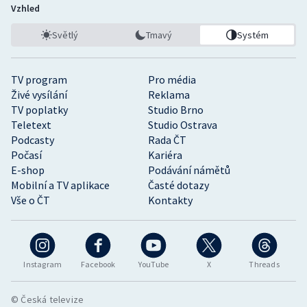
Vzhled
Světlý
Tmavý
Systém
TV program
Pro média
Živé vysílání
Reklama
TV poplatky
Studio Brno
Teletext
Studio Ostrava
Podcasty
Rada ČT
Počasí
Kariéra
E-shop
Podávání námětů
Mobilní a TV aplikace
Časté dotazy
Vše o ČT
Kontakty
Instagram
Facebook
YouTube
X
Threads
© Česká televize