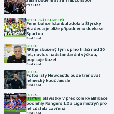
Salah bude hrát za Trabzonspor
Před 5 hod
Gymnastika
FOTBALOVÁ LIGA MISTRŮ
Fenerbahce Istanbul zdolalo Štýrský
Házená
Hradec a je blíže případnému duelu se
Spartou
Jezdectví
Před 6 hod
FOTBAL
Judo
RFS je zkušený tým s plno hráči nad 30
let, navíc s nadstandardní výškou,
popisuje Kozel
Krasobruslení
Před 7 hod
FOTBAL
Lezení
Fotbalisty Newcastlu bude trénovat
německý kouč Jaissle
Lyže a snowboard
Před 8 hod
FOTBAL
Moderní pětiboj
Slávistky v předkole kvalifikace
SESTŘIH
podlehly Rangers 1:2 a Liga mistryň pro
ně zůstala zavřená
Motorsport
Před 9 hod