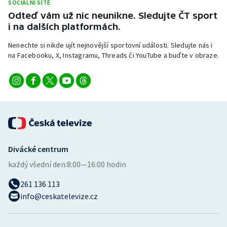
SOCIÁLNÍ SÍTĚ
Stolní tenis
Odteď vám už nic neunikne. Sledujte ČT sport
i na dalších platformách.
Triatlon
Nenechte si nikde ujít nejnovější sportovní události. Sledujte nás i
Veslování
na Facebooku, X, Instagramu, Threads či YouTube a buďte v obraze.
Vodní slalom
Volejbal
Ostatní
Divácké centrum
každý všední den:
8:00—16:00 hodin
261 136 113
info@ceskatelevize.cz