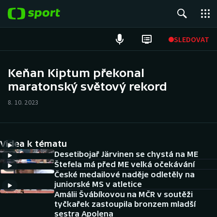
POPULÁRNÍ
SLEDOVAT
Fotbal
Keňan Kiptum překonal
maratonský světový rekord
Hokej
8. 10. 2023
Tenis
Atletika
Videa k tématu
Cyklistika
Desetibojař Järvinen se chystá na ME
Štefela má před ME velká očekávání
České medailové naděje odletěly na
DALŠÍ SPORTY
juniorské MS v atletice
Amálii Švábíkovou na MČR v soutěži
Americký fotbal
NEPŘEHLÉDNĚTE
tyčkařek zastoupila bronzem mladší
sestra Apolena