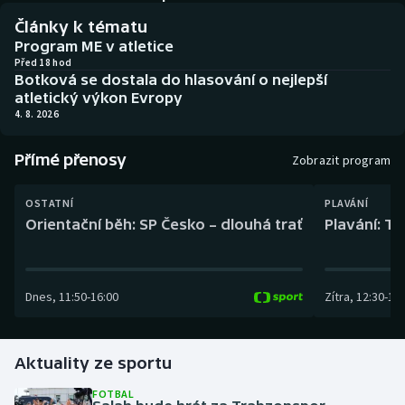
Baseball a softbal
Soutěže
Články k tématu
Program ME v atletice
Basketbal
Historické návraty
Před 18 hod
Botková se dostala do hlasování o nejlepší
atletický výkon Evropy
Biatlon
Aplikace ČT sport
4. 8. 2026
Boby a skeleton
AZ kvíz
Přímé přenosy
Zobrazit program
Box
OSTATNÍ
PLAVÁNÍ
Orientační běh: SP Česko – dlouhá trať
Plavání: TK
Curling
Dostihy
Dnes
,
11:50
-
16:00
Zítra
,
12:30
-
13:
Florbal
Futsal
Aktuality ze sportu
FOTBAL
Golf