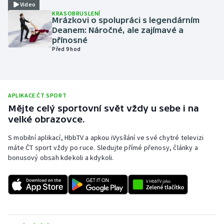
Video
KRASOBRUSLENÍ
Olympijské hry
Mrázkovi o spolupráci s legendárním
Deanem: Náročné, ale zajímavé a
Parasport
přínosné
Před 9 hod
Plavání
Plážový volejbal
APLIKACE ČT SPORT
Mějte celý sportovní svět vždy u sebe i na
Ragby
velké obrazovce.
Rychlobruslení
S mobilní aplikací, HbbTV a apkou iVysílání ve své chytré televizi
máte ČT sport vždy po ruce. Sledujte přímé přenosy, články a
bonusový obsah kdekoli a kdykoli.
Rychlostní kanoistika
Short track
Sportovní střelba