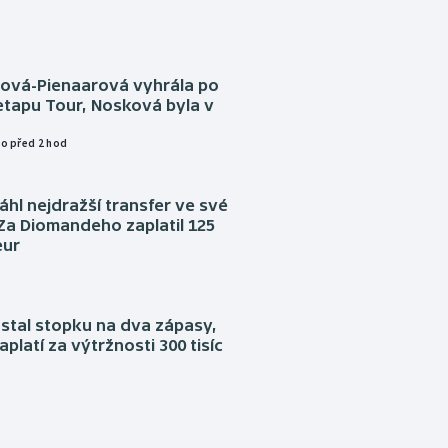
tová-Pienaarová vyhrála po
etapu Tour, Nosková byla v
o před 2 hod
áhl nejdražší transfer ve své
. Za Diomandeho zaplatil 125
eur
stal stopku na dva zápasy,
aplatí za výtržnosti 300 tisíc