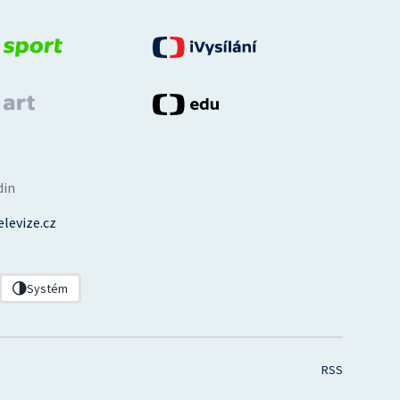
din
levize.cz
Systém
RSS