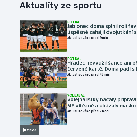
Aktuality ze sportu
FOTBAL
Jablonec doma splnil roli fav
úspěšně zahájil dvojutkání 
Aktualizováno před 9 min
FOTBAL
Hradec nevyužil šance ani p
červené kartě. Doma padl s
Aktualizováno před 46 min
VOLEJBAL
Volejbalistky načaly přípra
ME vítězně a ukázaly masko
Aktualizováno před 2 hod
Video