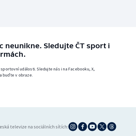
 neunikne. Sledujte ČT sport i
ormách.
 sportovní události. Sledujte nás i na Facebooku, X,
a buďte v obraze.
eská televize na sociálních sítích: