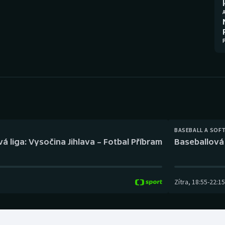
Moderní pětiboj
Triatlon
Motorsport
Veslování
Olympijské hry
Vodní slalom
Parasport
Volejbal
Plavání
Ostatní
Plážový volejbal
BASEBALL A SOF
á liga: Vysočina Jihlava – Fotbal Příbram
Baseballová 
Zítra
,
18:55
-
22:15