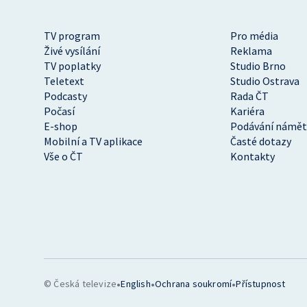
TV program
Pro média
Živé vysílání
Reklama
TV poplatky
Studio Brno
Teletext
Studio Ostrava
Podcasty
Rada ČT
Počasí
Kariéra
E-shop
Podávání námět
Mobilní a TV aplikace
Časté dotazy
Vše o ČT
Kontakty
•
•
•
© Česká televize
English
Ochrana soukromí
Přístupnost