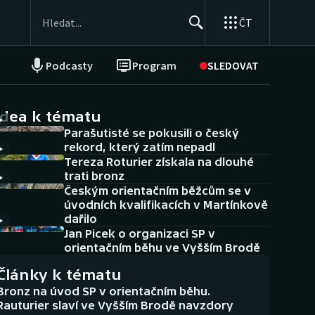
ČT
Podcasty
Program
SLEDOVAT
NEPŘEHLÉDNĚTE
Soutěže
idea k tématu
Parašutisté se pokusili o český
Historické návraty
rekord, který zatím nepadl
Tereza Roturier získala na dlouhé
Aplikace ČT sport
trati bronz
Českým orientačním běžcům se v
AZ kvíz
úvodních kvalifikacích v Martínkově
dařilo
Jan Picek o organizaci SP v
orientačním běhu ve Vyšším Brodě
Články k tématu
Bronz na úvod SP v orientačním běhu.
Rauturier slaví ve Vyšším Brodě navzdory