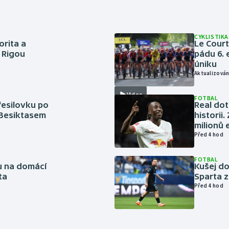
CYKLISTIKA
orita a
Le Cour
s Rigou
pádu 6. 
úniku
Aktualizován
Video
FOTBAL
řesilovku po
Real dot
 Besiktasem
historii
milionů 
Před 4 hod
FOTBAL
vu na domácí
Kušej do
ta
Sparta z
Před 4 hod