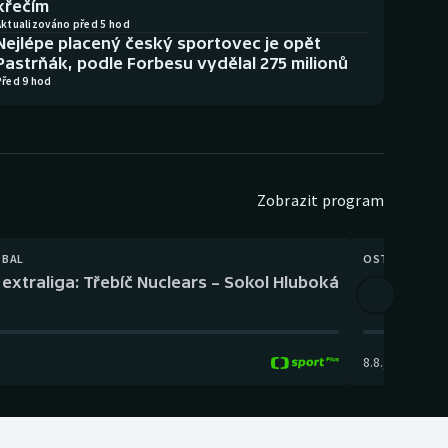
křečím
Aktualizováno před 5 hod
Nejlépe placený český sportovec je opět
Pastrňák, podle Forbesu vydělal 275 milionů
Před 9 hod
Zobrazit program
TBAL
OSTATNÍ
extraliga: Třebíč Nuclears – Sokol Hluboká
Orientační
8.8.
,
14:00
-
17: