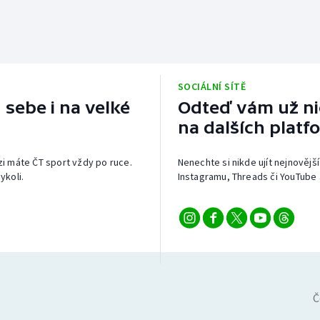
SOCIÁLNÍ SÍTĚ
 sebe i na velké
Odteď vám už nic
na dalších platf
izi máte ČT sport vždy po ruce.
Nenechte si nikde ujít nejnovější
ykoli.
Instagramu, Threads či YouTube 
Č