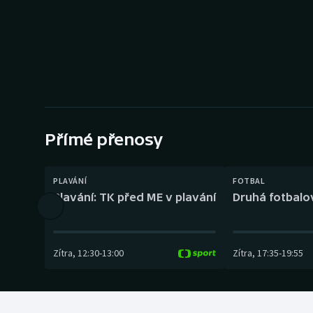
Curling
Dostihy
Florbal
Futsal
Přímé přenosy
Golf
Gymnastika
PLAVÁNÍ
FOTBAL
Plavání: TK před ME v plavání
Druhá fotbalov
Zítra
,
12:30
-
13:00
Zítra
,
17:35
-
19:55