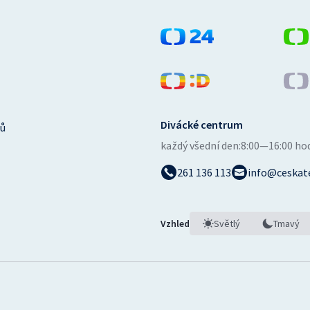
Divácké centrum
ů
každý všední den:
8:00—16:00 ho
261 136 113
info@ceskate
Vzhled
Světlý
Tmavý