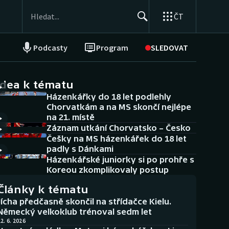
ČT
Podcasty
Program
SLEDOVAT
NEPŘEHLÉDNĚTE
Soutěže
idea k tématu
Házenkářky do 18 let podlehly
Historické návraty
Chorvatkám a na MS skončí nejlépe
na 21. místě
Aplikace ČT sport
Záznam utkání Chorvatsko – Česko
Češky na MS házenkářek do 18 let
AZ kvíz
padly s Dánkami
Házenkářské juniorky si po prohře s
Koreou zkomplikovaly postup
Články k tématu
Jícha předčasně skončil na střídačce Kielu.
Německý velkoklub trénoval sedm let
2. 6. 2026