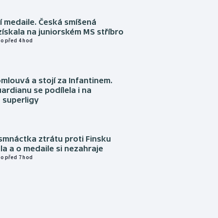
í medaile. Česká smíšená
získala na juniorském MS stříbro
o před 4 hod
omlouvá a stojí za Infantinem.
ardianu se podílela i na
 superligy
mnáctka ztrátu proti Finsku
a a o medaile si nezahraje
o před 7 hod