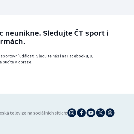
 neunikne. Sledujte ČT sport i
ormách.
 sportovní události. Sledujte nás i na Facebooku, X,
a buďte v obraze.
eská televize na sociálních sítích: