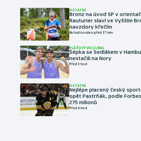
OSTATNÍ
Bronz na úvod SP v orientač
Rauturier slaví ve Vyšším B
navzdory křečím
Aktualizováno před 37 min
PLÁŽOVÝ VOLEJBAL
Šépka se Sedlákem v Hambu
nestačili na Nory
Před 3 hod
OSTATNÍ
Nejlépe placený český sport
opět Pastrňák, podle Forbes
275 milionů
Před 4 hod