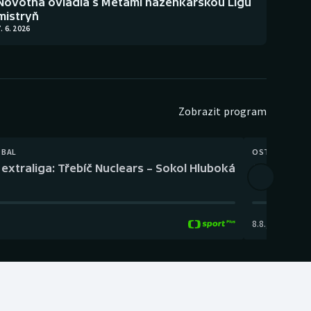
Novotná ovládla s Metami házenkářskou Ligu
mistryň
. 6. 2026
Zobrazit program
TBAL
OSTATNÍ
extraliga: Třebíč Nuclears – Sokol Hluboká
Orientační
8.8.
,
14:00
-
17: