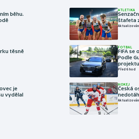
ATLETIKA
ním běhu.
Senzačn
rodě
štafeta 
Aktualizován
FOTBAL
rku těsně
FIFA se 
Podle Gu
projektu
Před 6 hod
HOKEJ
ovec je
Česká os
u vydělal
nedotáhl
Aktualizován