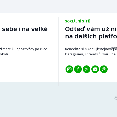
SOCIÁLNÍ SÍTĚ
 sebe i na velké
Odteď vám už nic
na dalších platf
izi máte ČT sport vždy po ruce.
Nenechte si nikde ujít nejnovější
ykoli.
Instagramu, Threads či YouTube 
Č