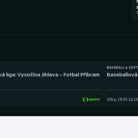
Moderní pětiboj
Triatlon
7
Motorsport
Veslování
Olympijské hry
Vodní slalom
Parasport
Volejbal
Plavání
Ostatní
BASEBALL A SOF
á liga: Vysočina Jihlava – Fotbal Příbram
Baseballová 
Plážový volejbal
Zítra
,
18:55
-
22:15