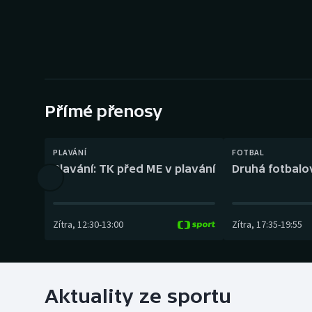
Curling
Dostihy
Florbal
Futsal
Přímé přenosy
Golf
PLAVÁNÍ
FOTBAL
Plavání: TK před ME v plavání
Druhá fotbalov
Gymnastika
Zítra
,
12:30
-
13:00
Zítra
,
17:35
-
19:55
Aktuality ze sportu