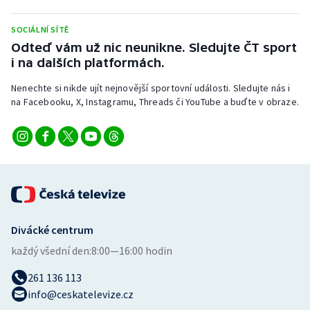
Stolní tenis
SOCIÁLNÍ SÍTĚ
Triatlon
Odteď vám už nic neunikne. Sledujte ČT sport
i na dalších platformách.
Veslování
Nenechte si nikde ujít nejnovější sportovní události. Sledujte nás i
na Facebooku, X, Instagramu, Threads či YouTube a buďte v obraze.
Vodní slalom
Volejbal
Ostatní
Divácké centrum
každý všední den:
8:00—16:00 hodin
261 136 113
info@ceskatelevize.cz