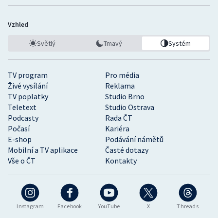
Vzhled
Světlý
Tmavý
Systém
TV program
Pro média
Živé vysílání
Reklama
TV poplatky
Studio Brno
Teletext
Studio Ostrava
Podcasty
Rada ČT
Počasí
Kariéra
E-shop
Podávání námětů
Mobilní a TV aplikace
Časté dotazy
Vše o ČT
Kontakty
Instagram
Facebook
YouTube
X
Threads