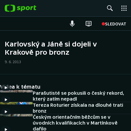
POPULÁRNÍ
SLEDOVAT
Fotbal
Karlovský a Jáně si dojeli v
Krakově pro bronz
Hokej
9. 6. 2013
Tenis
Atletika
Videa k tématu
Cyklistika
Parašutisté se pokusili o český rekord,
který zatím nepadl
Tereza Roturier získala na dlouhé trati
DALŠÍ SPORTY
bronz
Českým orientačním běžcům se v
Americký fotbal
NEPŘEHLÉDNĚTE
úvodních kvalifikacích v Martínkově
dařilo