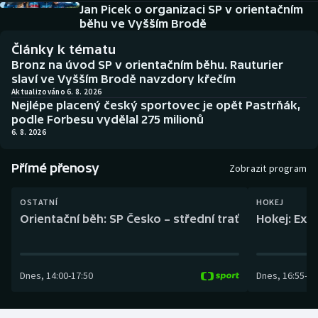
Baseball a softbal
Soutěže
Jan Picek o organizaci SP v orientačním
běhu ve Vyšším Brodě
Basketbal
Historické návraty
Články k tématu
Bronz na úvod SP v orientačním běhu. Rauturier
Biatlon
Aplikace ČT sport
slaví ve Vyšším Brodě navzdory křečím
Aktualizováno 6. 8. 2026
Nejlépe placený český sportovec je opět Pastrňák,
Boby a skeleton
AZ kvíz
podle Forbesu vydělal 275 milionů
6. 8. 2026
Box
Přímé přenosy
Zobrazit program
Curling
OSTATNÍ
HOKEJ
Dostihy
Orientační běh: SP Česko – střední trať
Hokej: Exh
Florbal
Dnes
,
14:00
-
17:50
Dnes
,
16:55
-
19
Futsal
Golf