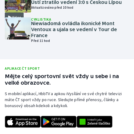
Ústí ztratilo vedení 3:0 s Českou Lípou
Aktualizováno před 10 hod
Olympijské hry
Video
CYKLISTIKA
Parasport
Niewiadomá ovládla ikonické Mont
Ventoux a ujala se vedení v Tour de
France
Plavání
Před 11 hod
Plážový volejbal
Ragby
APLIKACE ČT SPORT
Mějte celý sportovní svět vždy u sebe i na
Rychlobruslení
velké obrazovce.
S mobilní aplikací, HbbTV a apkou iVysílání ve své chytré televizi
Rychlostní kanoistika
máte ČT sport vždy po ruce. Sledujte přímé přenosy, články a
bonusový obsah kdekoli a kdykoli.
Short track
Sportovní střelba