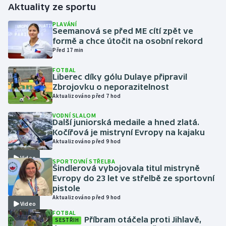
Aktuality ze sportu
Gymnastika
PLAVÁNÍ
Seemanová se před ME cítí zpět ve
formě a chce útočit na osobní rekord
Házená
Před 17 min
FOTBAL
Jezdectví
Liberec díky gólu Dulaye připravil
Zbrojovku o neporazitelnost
Judo
Aktualizováno před 7 hod
VODNÍ SLALOM
Krasobruslení
Další juniorská medaile a hned zlatá.
Kočířová je mistryní Evropy na kajaku
Aktualizováno před 9 hod
Lezení
Video
SPORTOVNÍ STŘELBA
Lyže a snowboard
Šindlerová vybojovala titul mistryně
Evropy do 23 let ve střelbě ze sportovní
pistole
Moderní pětiboj
Aktualizováno před 9 hod
Video
FOTBAL
Motorsport
Příbram otáčela proti Jihlavě,
SESTŘIH