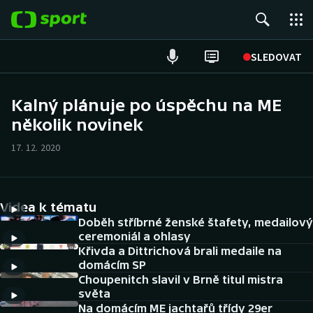
POPULÁRNÍ
SLEDOVAT
Fotbal
Kalný plánuje po úspěchu na ME
několik novinek
Hokej
17. 12. 2020
Tenis
Atletika
Videa k tématu
Cyklistika
Doběh stříbrné ženské štafety, medailový
ceremoniál a ohlasy
Křivda a Dittrichová brali medaile na
DALŠÍ SPORTY
domácím SP
Choupenitch slavil v Brně titul mistra
Americký fotbal
NEPŘEHLÉDNĚTE
světa
Na domácím ME jachtařů třídy 29er