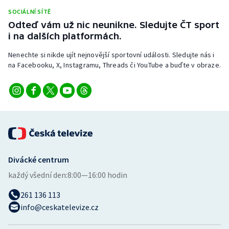
Stolní tenis
SOCIÁLNÍ SÍTĚ
Odteď vám už nic neunikne. Sledujte ČT sport
Triatlon
i na dalších platformách.
Nenechte si nikde ujít nejnovější sportovní události. Sledujte nás i
Veslování
na Facebooku, X, Instagramu, Threads či YouTube a buďte v obraze.
Vodní slalom
Volejbal
Ostatní
Divácké centrum
každý všední den:
8:00—16:00 hodin
261 136 113
info@ceskatelevize.cz