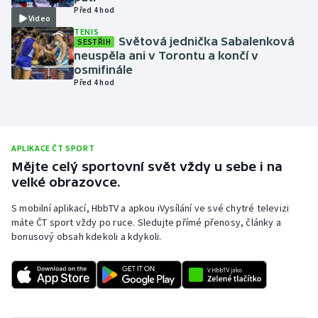
Před 4 hod
Video
Olympijské hry
TENIS
Světová jednička Sabalenková
SESTŘIH
Parasport
neuspěla ani v Torontu a končí v
osmifinále
Před 4 hod
Plavání
Plážový volejbal
APLIKACE ČT SPORT
Ragby
Mějte celý sportovní svět vždy u sebe i na
velké obrazovce.
Rychlobruslení
S mobilní aplikací, HbbTV a apkou iVysílání ve své chytré televizi
máte ČT sport vždy po ruce. Sledujte přímé přenosy, články a
Rychlostní kanoistika
bonusový obsah kdekoli a kdykoli.
Short track
Sportovní střelba