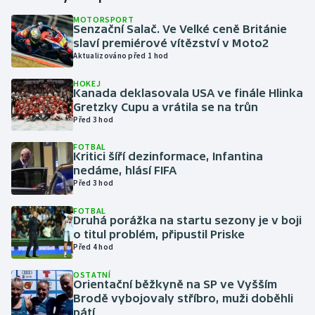
MOTORSPORT
Senzační Salač. Ve Velké ceně Británie
Gymnastika
slaví premiérové vítězství v Moto2
Aktualizováno před 1 hod
Házená
HOKEJ
Kanada deklasovala USA ve finále Hlinka
Jezdectví
Gretzky Cupu a vrátila se na trůn
Před 3 hod
Judo
FOTBAL
Kritici šíří dezinformace, Infantina
Krasobruslení
nedáme, hlásí FIFA
Před 3 hod
Lezení
FOTBAL
Druhá porážka na startu sezony je v boji
Lyže a snowboard
o titul problém, připustil Priske
Před 4 hod
Moderní pětiboj
OSTATNÍ
Orientační běžkyně na SP ve Vyšším
Brodě vybojovaly stříbro, muži doběhli
Motorsport
pátí