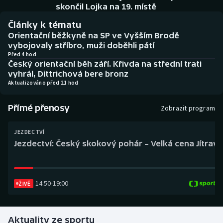
Baseball a softbal
Soutěže
skončil Lojka na 19. místě
Články k tématu
Basketbal
Historické návraty
Orientační běžkyně na SP ve Vyšším Brodě
vybojovaly stříbro, muži doběhli pátí
Biatlon
Aplikace ČT sport
Před 4 hod
Český orientační běh září. Křivda na střední trati
vyhrál, Dittrichová bere bronz
Boby a skeleton
AZ kvíz
Aktualizováno před 21 hod
Box
Přímé přenosy
Zobrazit program
Curling
JEZDECTVÍ
Jezdectví: Český skokový pohár – Velká cena Jítravy
Dostihy
Florbal
14:50
-
19:00
ŽIVĚ
Futsal
Aktuality ze sportu
Golf