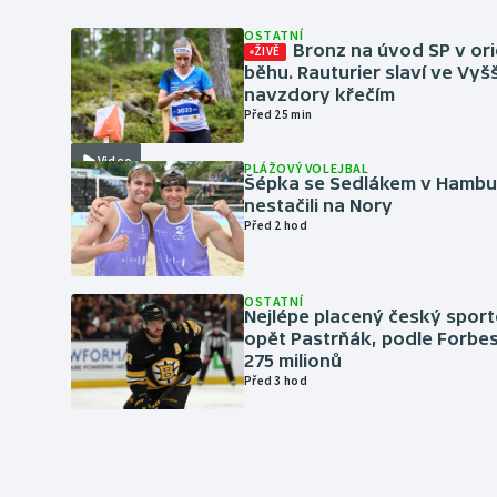
OSTATNÍ
Bronz na úvod SP v or
ŽIVĚ
běhu. Rauturier slaví ve Vy
navzdory křečím
Před 25 min
Video
PLÁŽOVÝ VOLEJBAL
Šépka se Sedlákem v Hambu
nestačili na Nory
Před 2 hod
OSTATNÍ
Nejlépe placený český sport
opět Pastrňák, podle Forbes
275 milionů
Před 3 hod