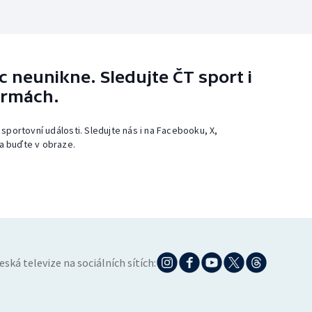
 neunikne. Sledujte ČT sport i
ormách.
 sportovní události. Sledujte nás i na Facebooku, X,
a buďte v obraze.
eská televize na sociálních sítích: