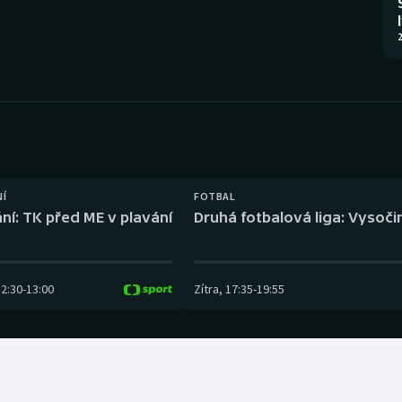
Moderní pětiboj
Triatlon
2
Motorsport
Veslování
Olympijské hry
Vodní slalom
Parasport
Volejbal
Plavání
Ostatní
NÍ
FOTBAL
ní: TK před ME v plavání
Druhá fotbalová liga: Vysočin
Plážový volejbal
12:30
-
13:00
Zítra
,
17:35
-
19:55