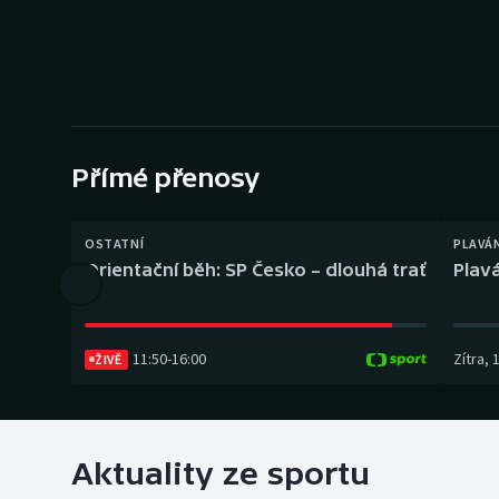
Curling
Dostihy
Florbal
Futsal
Přímé přenosy
Golf
OSTATNÍ
PLAVÁ
Orientační běh: SP Česko – dlouhá trať
Plavá
Gymnastika
11:50
-
16:00
Zítra
,
ŽIVĚ
Aktuality ze sportu