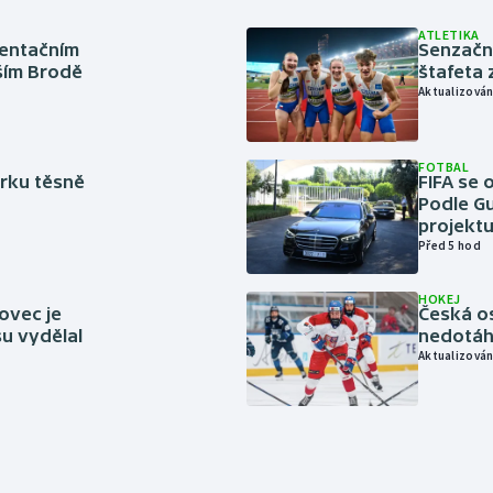
ATLETIKA
ientačním
Senzačn
šším Brodě
štafeta 
Aktualizován
FOTBAL
rku těsně
FIFA se 
Podle Gu
projektu
Před 5 hod
HOKEJ
ovec je
Česká os
u vydělal
nedotáhl
Aktualizován