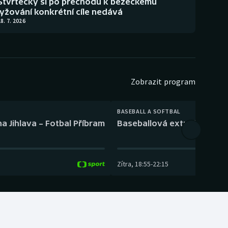
Štvrtecký si po přechodu k běžeckému
lyžování konkrétní cíle nedává
8. 7. 2026
Zobrazit program
BASEBALL A SOFTBAL
a Jihlava – Fotbal Příbram
Baseballová extraliga: Tře
Zítra
,
18:55
-
22:15