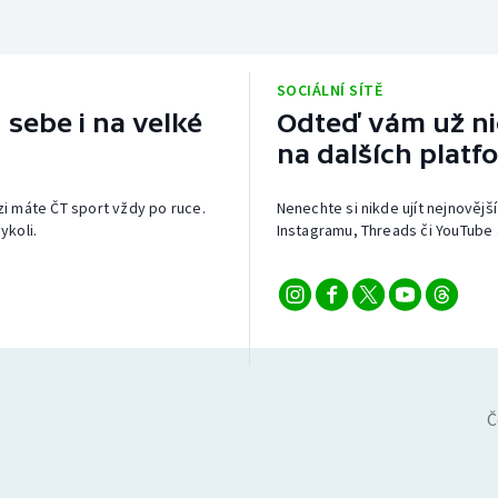
SOCIÁLNÍ SÍTĚ
 sebe i na velké
Odteď vám už nic
na dalších platf
izi máte ČT sport vždy po ruce.
Nenechte si nikde ujít nejnovější
ykoli.
Instagramu, Threads či YouTube 
Č