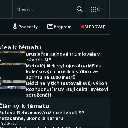
ČT
Podcasty
Program
SLEDOVAT
NEPŘEHLÉDNĚTE
Soutěže
idea k tématu
Bruslařka Kainová triumfovala v
Historické návraty
závodu ME
Metoděj Jílek vybojoval na ME na
Aplikace ČT sport
kolečkových bruslích stříbro ve
sprintu na 1000 metrů
AZ kvíz
Běžci na lyžích testovali svůj výkon
Rozhodnutí MOV litují čeští i světoví
sdruženáři
Články k tématu
Gutová-Behramiová už do závodů SP
nezasáhne, ukončila kariéru
Před 19 hod