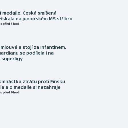
í medaile. Česká smíšená
získala na juniorském MS stříbro
o před 3 hod
omlouvá a stojí za Infantinem.
ardianu se podílela i na
 superligy
mnáctka ztrátu proti Finsku
a a o medaile si nezahraje
o před 6 hod