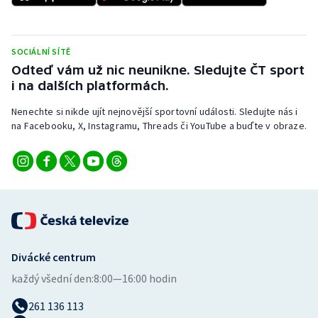
Stolní tenis
Triatlon
SOCIÁLNÍ SÍTĚ
Odteď vám už nic neunikne. Sledujte ČT sport
Veslování
i na dalších platformách.
Vodní slalom
Nenechte si nikde ujít nejnovější sportovní události. Sledujte nás i
na Facebooku, X, Instagramu, Threads či YouTube a buďte v obraze.
Volejbal
Ostatní
Divácké centrum
každý všední den:
8:00—16:00 hodin
261 136 113