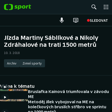
POPULÁRNÍ
SLEDOVAT
Fotbal
Jízda Martiny Sáblíkové a Nikoly
Zdráhalové na trati 1500 metrů
Hokej
10. 3. 2018
Tenis
Archiv
Zimní sporty
Atletika
Cyklistika
Videa k tématu
DALŠÍ SPORTY
Bruslařka Kainová triumfovala v závodu
ME
Metoděj Jílek vybojoval na ME na
Americký fotbal
NEPŘEHLÉDNĚTE
kolečkových bruslích stříbro ve sprintu
na 1000 metrů