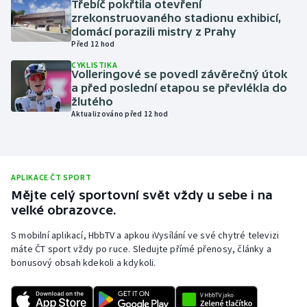
Třebíč pokřtila otevření
zrekonstruovaného stadionu exhibicí,
Olympijské hry
domácí porazili mistry z Prahy
Před 12 hod
Parasport
CYKLISTIKA
Volleringové se povedl závěrečný útok
Plavání
a před poslední etapou se převlékla do
žlutého
Aktualizováno před 12 hod
Plážový volejbal
Ragby
APLIKACE ČT SPORT
Rychlobruslení
Mějte celý sportovní svět vždy u sebe i na
velké obrazovce.
Rychlostní kanoistika
S mobilní aplikací, HbbTV a apkou iVysílání ve své chytré televizi
máte ČT sport vždy po ruce. Sledujte přímé přenosy, články a
Short track
bonusový obsah kdekoli a kdykoli.
Sportovní střelba