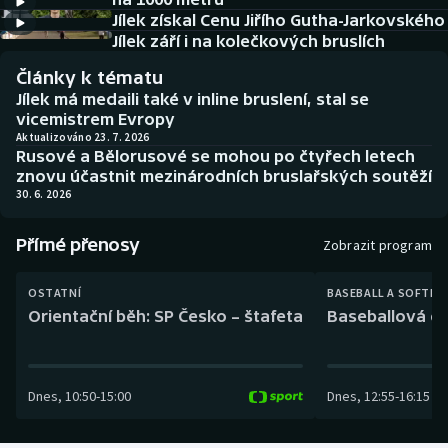
Baseball a softbal
Soutěže
Jílek získal Cenu Jiřího Gutha-Jarkovského
Jílek září i na kolečkových bruslích
Basketbal
Historické návraty
Články k tématu
Jílek má medaili také v inline bruslení, stal se
Biatlon
Aplikace ČT sport
vicemistrem Evropy
Aktualizováno 23. 7. 2026
Rusové a Bělorusové se mohou po čtyřech letech
Boby a skeleton
AZ kvíz
znovu účastnit mezinárodních bruslařských soutěží
30. 6. 2026
Box
Přímé přenosy
Zobrazit program
Curling
OSTATNÍ
BASEBALL A SOFTBA
Dostihy
Orientační běh: SP Česko – štafeta
Baseballová ex
Florbal
Dnes
,
10:50
-
15:00
Dnes
,
12:55
-
16:15
Futsal
Golf