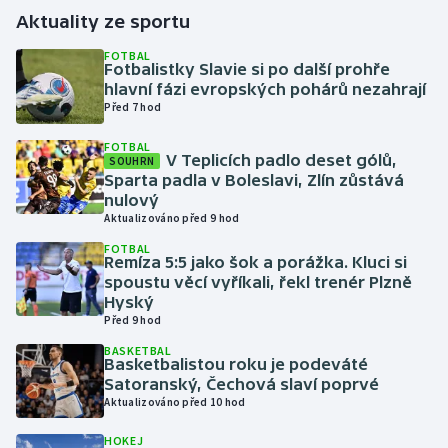
Aktuality ze sportu
Gymnastika
FOTBAL
Fotbalistky Slavie si po další prohře
hlavní fázi evropských pohárů nezahrají
Házená
Před 7 hod
Jezdectví
FOTBAL
V Teplicích padlo deset gólů,
SOUHRN
Sparta padla v Boleslavi, Zlín zůstává
Judo
nulový
Aktualizováno před 9 hod
Krasobruslení
FOTBAL
Remíza 5:5 jako šok a porážka. Kluci si
spoustu věcí vyříkali, řekl trenér Plzně
Lezení
Hyský
Před 9 hod
Lyže a snowboard
BASKETBAL
Basketbalistou roku je podeváté
Moderní pětiboj
Satoranský, Čechová slaví poprvé
Aktualizováno před 10 hod
Motorsport
HOKEJ