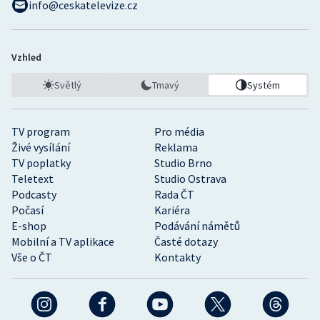
info@ceskatelevize.cz
Vzhled
Světlý
Tmavý
Systém
TV program
Pro média
Živé vysílání
Reklama
TV poplatky
Studio Brno
Teletext
Studio Ostrava
Podcasty
Rada ČT
Počasí
Kariéra
E-shop
Podávání námětů
Mobilní a TV aplikace
Časté dotazy
Vše o ČT
Kontakty