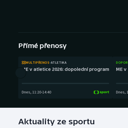
Curling
Dostihy
Florbal
Futsal
Přímé přenosy
Golf
MULTIPŘENOS
ATLETIKA
DOPOR
ME v atletice 2026: dopolední program
ME v 
Gymnastika
Dnes
,
11:20
-
14:40
Dnes
,
Aktuality ze sportu