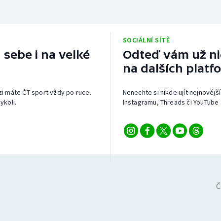
SOCIÁLNÍ SÍTĚ
 sebe i na velké
Odteď vám už nic
na dalších platf
izi máte ČT sport vždy po ruce.
Nenechte si nikde ujít nejnovější
ykoli.
Instagramu, Threads či YouTube 
Č