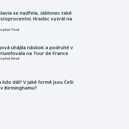
Slavia se nadřela, Jablonec také
stoprocentní. Hradec vyzrál na
o před 7 hod
gová uhájila náskok a podruhé v
triumfovala na Tour de France
o před 9 hod
 kdo dál? V jaké formě jsou Češi
 v Birminghamu?