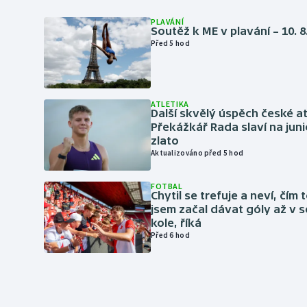
PLAVÁNÍ
Soutěž k ME v plavání – 10. 8
Před 5 hod
ATLETIKA
Další skvělý úspěch české at
Překážkář Rada slaví na ju
zlato
Aktualizováno před 5 hod
FOTBAL
Chytil se trefuje a neví, čím 
jsem začal dávat góly až v
kole, říká
Před 6 hod