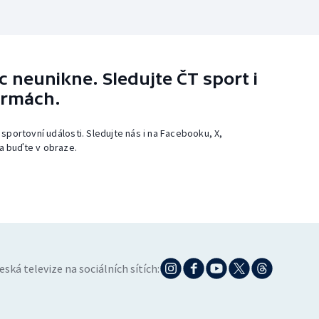
 neunikne. Sledujte ČT sport i
ormách.
 sportovní události. Sledujte nás i na Facebooku, X,
a buďte v obraze.
eská televize na sociálních sítích: