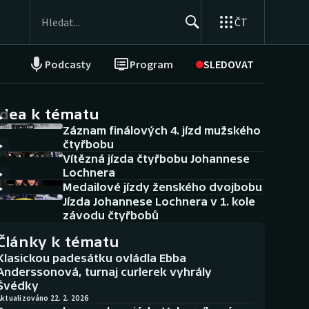
ČT
Podcasty
Program
SLEDOVAT
NEPŘEHLÉDNĚTE
Soutěže
idea k tématu
Záznam finálových 4. jízd mužského
Historické návraty
čtyřbobu
Vítězná jízda čtyřbobu Johannese
Aplikace ČT sport
Lochnera
Medailové jízdy ženského dvojbobu
AZ kvíz
Jízda Johannese Lochnera v 1. kole
závodu čtyřbobů
Články k tématu
Klasickou padesátku ovládla Ebba
Anderssonová, turnaj curlerek vyhrály
Švédky
ktualizováno 22. 2. 2026