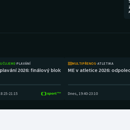
Moderní pětiboj
Triatlon
A
Motorsport
Veslování
Olympijské hry
Vodní slalom
Parasport
Volejbal
Plavání
Ostatní
UČUJEME
PLAVÁNÍ
MULTIPŘENOS
ATLETIKA
plavání 2026: finálový blok
ME v atletice 2026: odpol
Plážový volejbal
18:25
-
21:15
Dnes
,
19:40
-
23:10