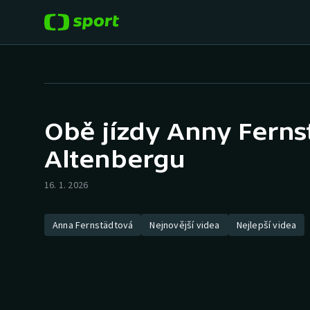
POPULÁRNÍ
DALŠÍ SPORTY
Fotbal
Americký fotbal
Obě jízdy Anny Ferns
Hokej
Baseball a softbal
Altenbergu
Tenis
Basketbal
16. 1. 2026
Atletika
Biatlon
Anna Fernstädtová
Nejnovější videa
Nejlepší videa
Cyklistika
Boby a skeleton
Box