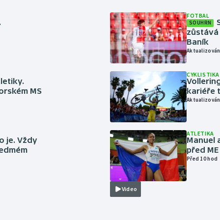
FOTBAL
.
SOUHRN
zůstává 
Baník
Aktualizován
CYKLISTIKA
letiky.
Vollerin
niorském MS
kariéře 
Aktualizován
ATLETIKA
to je. Vždy
Manuel a
 sedmém
před ME
Před 10 hod
Video