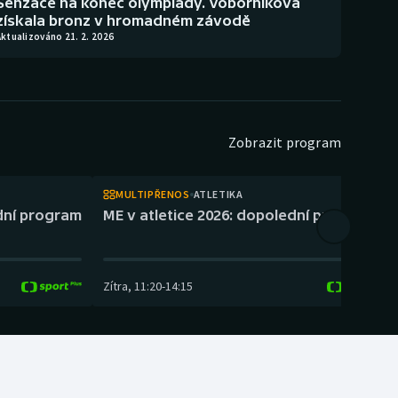
Senzace na konec olympiády. Voborníková
získala bronz v hromadném závodě
ktualizováno 21. 2. 2026
Zobrazit program
MULTIPŘENOS
ATLETIKA
ední program
ME v atletice 2026: dopolední program
Zítra
,
11:20
-
14:15