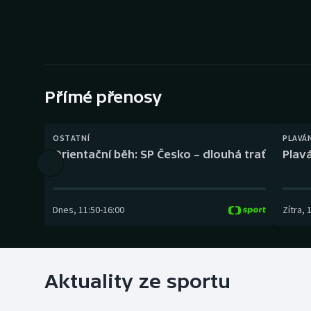
Curling
Dostihy
Florbal
Přímé přenosy
Futsal
Golf
OSTATNÍ
PLAVÁ
Orientační běh: SP Česko – dlouhá trať
Plavá
Gymnastika
Dnes
,
11:50
-
16:00
Zítra
,
Aktuality ze sportu