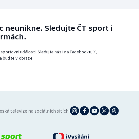
 neunikne. Sledujte ČT sport i
ormách.
 sportovní události. Sledujte nás i na Facebooku, X,
a buďte v obraze.
eská televize na sociálních sítích: