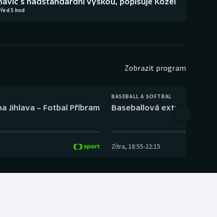
navíc s nadstandardní výškou, popisuje Kozel
Před 5 hod
Zobrazit program
BASEBALL A SOFTBAL
a Jihlava – Fotbal Příbram
Baseballová extraliga: Tře
Zítra
,
18:55
-
22:15