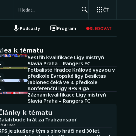
ČT
Podcasty
Program
SLEDOVAT
NEPŘEHLÉDNĚTE
Soutěže
idea k tématu
Sestřih kvalifikace Ligy mistryň
Historické návraty
Slavia Praha – Rangers FC
Fotbalisté Hradce Králové vyzvou v
Aplikace ČT sport
předkole Evropské ligy Besiktas
Jablonec čeká ve 3. předkole
AZ kvíz
Konferenční ligy RFS Riga
Záznam kvalifikace Ligy mistryň
Slavia Praha – Rangers FC
Články k tématu
Salah bude hrát za Trabzonspor
Před 3 hod
RFS je zkušený tým s plno hráči nad 30 let,