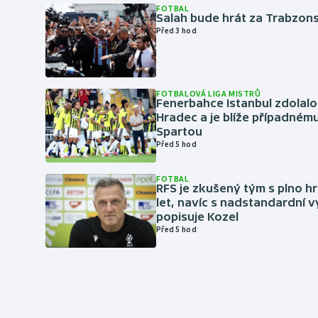
FOTBAL
Salah bude hrát za Trabzon
Před 3 hod
FOTBALOVÁ LIGA MISTRŮ
Fenerbahce Istanbul zdolalo
Hradec a je blíže případném
Spartou
Před 5 hod
FOTBAL
RFS je zkušený tým s plno hr
let, navíc s nadstandardní 
popisuje Kozel
Před 5 hod