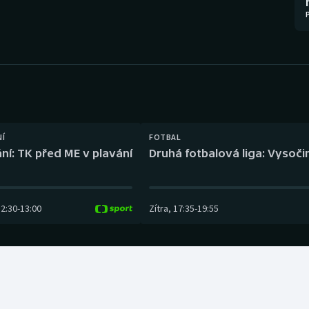
Moderní pětiboj
Triatlon
Motorsport
Veslování
Olympijské hry
Vodní slalom
Parasport
Volejbal
Plavání
Ostatní
NÍ
FOTBAL
ní: TK před ME v plavání
Druhá fotbalová liga: Vysočin
Plážový volejbal
12:30
-
13:00
Zítra
,
17:35
-
19:55