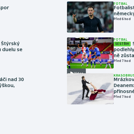
FOTBAL
spor
Fotbali
německý
Před 6 hod
FOTBAL
 Štýrský
SESTŘIH
u duelu se
podlehly
ně zůsta
Před 7 hod
Video
KRASOBRUS
áči nad 30
Mrázkovi
výškou,
Deanem: 
přínosn
Před 7 hod