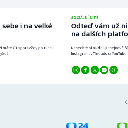
SOCIÁLNÍ SÍTĚ
 sebe i na velké
Odteď vám už nic
na dalších platf
izi máte ČT sport vždy po ruce.
Nenechte si nikde ujít nejnovější
ykoli.
Instagramu, Threads či YouTube 
Č