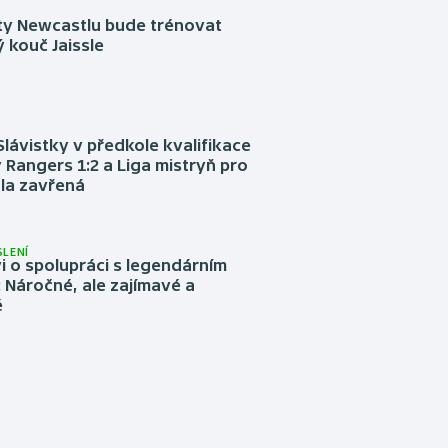
sty Newcastlu bude trénovat
 kouč Jaissle
Slávistky v předkole kvalifikace
 Rangers 1:2 a Liga mistryň pro
la zavřená
LENÍ
 o spolupráci s legendárním
Náročné, ale zajímavé a
é