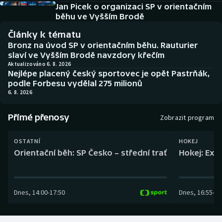
Baseball a softbal
Soutěže
Jan Picek o organizaci SP v orientačním
běhu ve Vyšším Brodě
Basketbal
Historické návraty
Články k tématu
Bronz na úvod SP v orientačním běhu. Rauturier
Biatlon
Aplikace ČT sport
slaví ve Vyšším Brodě navzdory křečím
Aktualizováno 6. 8. 2026
Nejlépe placený český sportovec je opět Pastrňák,
Boby a skeleton
AZ kvíz
podle Forbesu vydělal 275 milionů
6. 8. 2026
Box
Přímé přenosy
Zobrazit program
Curling
OSTATNÍ
HOKEJ
Dostihy
Orientační běh: SP Česko – střední trať
Hokej: Exh
Florbal
Dnes
,
14:00
-
17:50
Dnes
,
16:55
-
19
Futsal
Golf