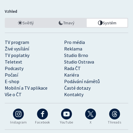
Vzhled
Světlý
Tmavý
Systém
TV program
Pro média
Živé vysílání
Reklama
TV poplatky
Studio Brno
Teletext
Studio Ostrava
Podcasty
Rada ČT
Počasí
Kariéra
E-shop
Podávání námětů
Mobilní a TV aplikace
Časté dotazy
Vše o ČT
Kontakty
Instagram
Facebook
YouTube
X
Threads