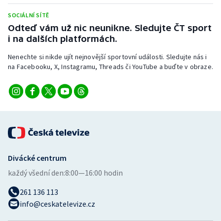
Stolní tenis
SOCIÁLNÍ SÍTĚ
Odteď vám už nic neunikne. Sledujte ČT sport
Triatlon
i na dalších platformách.
Veslování
Nenechte si nikde ujít nejnovější sportovní události. Sledujte nás i
na Facebooku, X, Instagramu, Threads či YouTube a buďte v obraze.
Vodní slalom
Volejbal
Ostatní
Divácké centrum
každý všední den:
8:00—16:00 hodin
261 136 113
info@ceskatelevize.cz