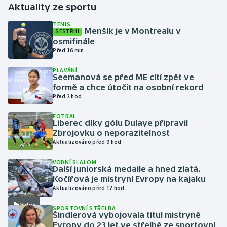
Aktuality ze sportu
Gymnastika
TENIS
Menšík je v Montrealu v
SESTŘIH
osmifinále
Házená
Před 16 min
PLAVÁNÍ
Jezdectví
Seemanová se před ME cítí zpět ve
formě a chce útočit na osobní rekord
Judo
Před 2 hod
FOTBAL
Krasobruslení
Liberec díky gólu Dulaye připravil
Zbrojovku o neporazitelnost
Aktualizováno před 9 hod
Lezení
VODNÍ SLALOM
Lyže a snowboard
Další juniorská medaile a hned zlatá.
Kočířová je mistryní Evropy na kajaku
Aktualizováno před 12 hod
Moderní pětiboj
Video
SPORTOVNÍ STŘELBA
Šindlerová vybojovala titul mistryně
Motorsport
Evropy do 23 let ve střelbě ze sportovní