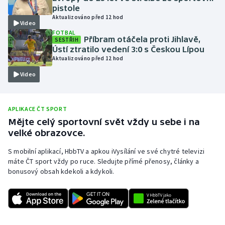
pistole
Olympijské hry
Aktualizováno před 12 hod
Video
FOTBAL
Parasport
Příbram otáčela proti Jihlavě,
SESTŘIH
Ústí ztratilo vedení 3:0 s Českou Lípou
Aktualizováno před 12 hod
Plavání
Video
Plážový volejbal
APLIKACE ČT SPORT
Ragby
Mějte celý sportovní svět vždy u sebe i na
velké obrazovce.
Rychlobruslení
S mobilní aplikací, HbbTV a apkou iVysílání ve své chytré televizi
Rychlostní kanoistika
máte ČT sport vždy po ruce. Sledujte přímé přenosy, články a
bonusový obsah kdekoli a kdykoli.
Short track
Sportovní střelba