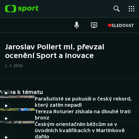
POPULÁRNÍ
SLEDOVAT
Fotbal
Jaroslav Pollert ml. převzal
ocenění Sport a Inovace
Hokej
1. 3. 2016
Tenis
Atletika
Videa k tématu
Cyklistika
Parašutisté se pokusili o český rekord,
který zatím nepadl
Tereza Roturier získala na dlouhé trati
DALŠÍ SPORTY
bronz
Českým orientačním běžcům se v
Americký fotbal
NEPŘEHLÉDNĚTE
úvodních kvalifikacích v Martínkově
dařilo