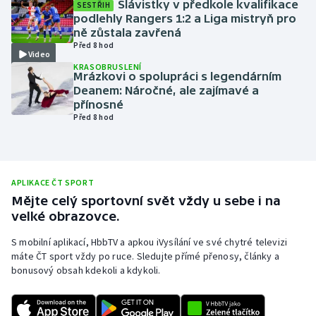
Slávistky v předkole kvalifikace
SESTŘIH
podlehly Rangers 1:2 a Liga mistryň pro
Olympijské hry
ně zůstala zavřená
Před 8 hod
Parasport
Video
KRASOBRUSLENÍ
Mrázkovi o spolupráci s legendárním
Plavání
Deanem: Náročné, ale zajímavé a
přínosné
Před 8 hod
Plážový volejbal
Ragby
APLIKACE ČT SPORT
Rychlobruslení
Mějte celý sportovní svět vždy u sebe i na
velké obrazovce.
Rychlostní kanoistika
S mobilní aplikací, HbbTV a apkou iVysílání ve své chytré televizi
máte ČT sport vždy po ruce. Sledujte přímé přenosy, články a
Short track
bonusový obsah kdekoli a kdykoli.
Sportovní střelba