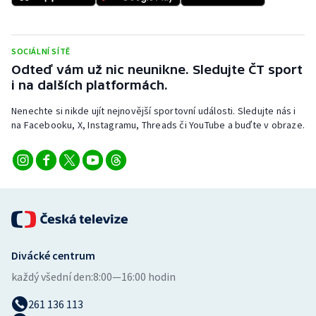
Stolní tenis
Triatlon
SOCIÁLNÍ SÍTĚ
Odteď vám už nic neunikne. Sledujte ČT sport
Veslování
i na dalších platformách.
Vodní slalom
Nenechte si nikde ujít nejnovější sportovní události. Sledujte nás i
na Facebooku, X, Instagramu, Threads či YouTube a buďte v obraze.
Volejbal
Ostatní
Divácké centrum
každý všední den:
8:00—16:00 hodin
261 136 113