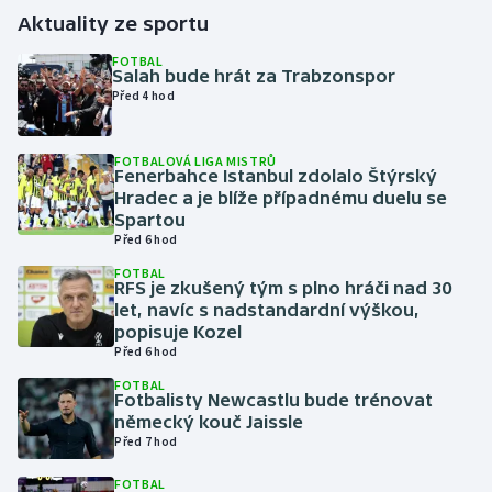
Aktuality ze sportu
Gymnastika
FOTBAL
Salah bude hrát za Trabzonspor
Před 4 hod
Házená
Jezdectví
FOTBALOVÁ LIGA MISTRŮ
Fenerbahce Istanbul zdolalo Štýrský
Hradec a je blíže případnému duelu se
Judo
Spartou
Před 6 hod
Krasobruslení
FOTBAL
RFS je zkušený tým s plno hráči nad 30
let, navíc s nadstandardní výškou,
Lezení
popisuje Kozel
Před 6 hod
Lyže a snowboard
FOTBAL
Fotbalisty Newcastlu bude trénovat
Moderní pětiboj
německý kouč Jaissle
Před 7 hod
Motorsport
FOTBAL