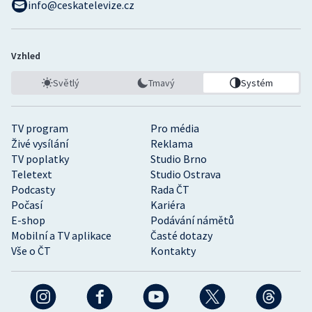
info@ceskatelevize.cz
Vzhled
Světlý
Tmavý
Systém
TV program
Pro média
Živé vysílání
Reklama
TV poplatky
Studio Brno
Teletext
Studio Ostrava
Podcasty
Rada ČT
Počasí
Kariéra
E-shop
Podávání námětů
Mobilní a TV aplikace
Časté dotazy
Vše o ČT
Kontakty