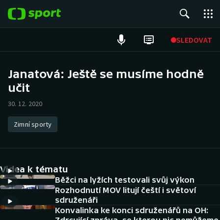
POPULÁRNÍ
SLEDOVAT
Fotbal
Janatová: Ještě se musíme hodně
učit
Hokej
30. 12. 2020
Tenis
Zimní sporty
Atletika
Cyklistika
Videa k tématu
DALŠÍ SPORTY
Běžci na lyžích testovali svůj výkon
Rozhodnutí MOV litují čeští i světoví
sdruženáři
Americký fotbal
NEPŘEHLÉDNĚTE
Konvalinka ke konci sdruženářů na OH: