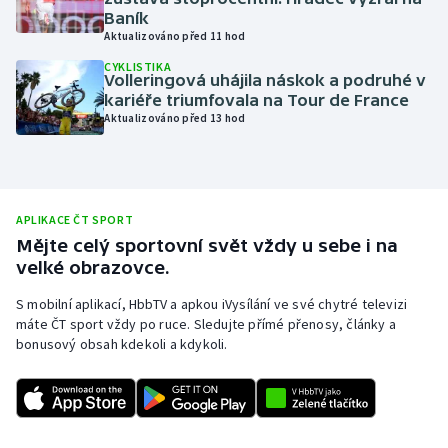
Baník
Moderní pětiboj
Aktualizováno před 11 hod
CYKLISTIKA
Motorsport
Volleringová uhájila náskok a podruhé v
kariéře triumfovala na Tour de France
Aktualizováno před 13 hod
Olympijské hry
Parasport
Plavání
APLIKACE ČT SPORT
Mějte celý sportovní svět vždy u sebe i na
velké obrazovce.
Plážový volejbal
S mobilní aplikací, HbbTV a apkou iVysílání ve své chytré televizi
Ragby
máte ČT sport vždy po ruce. Sledujte přímé přenosy, články a
bonusový obsah kdekoli a kdykoli.
Rychlobruslení
Rychlostní kanoistika