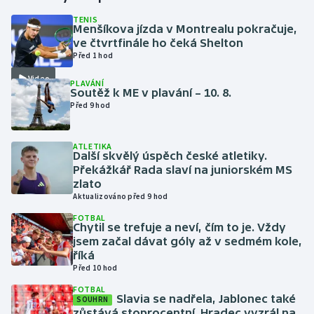
TENIS
Menšíkova jízda v Montrealu pokračuje,
Futsal
ve čtvrtfinále ho čeká Shelton
Před 1 hod
Golf
Video
PLAVÁNÍ
Soutěž k ME v plavání – 10. 8.
Gymnastika
Před 9 hod
Házená
ATLETIKA
Další skvělý úspěch české atletiky.
Jezdectví
Překážkář Rada slaví na juniorském MS
zlato
Aktualizováno před 9 hod
Judo
FOTBAL
Chytil se trefuje a neví, čím to je. Vždy
Krasobruslení
jsem začal dávat góly až v sedmém kole,
říká
Lezení
Před 10 hod
FOTBAL
Slavia se nadřela, Jablonec také
Lyže a snowboard
SOUHRN
zůstává stoprocentní. Hradec vyzrál na