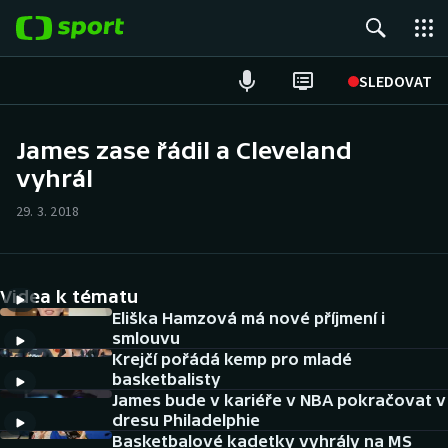
POPULÁRNÍ
SLEDOVAT
ME v atletice
James zase řádil a Cleveland
vyhrál
ME v plavání
29. 3. 2018
Fotbal
Hokej
Videa k tématu
Tenis
Eliška Hamzová má nové příjmení i
smlouvu
Krejčí pořádá kemp pro mladé
DALŠÍ SPORTY
basketbalisty
James bude v kariéře v NBA pokračovat v
Americký fotbal
NEPŘEHLÉDNĚTE
dresu Philadelphie
Basketbalové kadetky vyhrály na MS