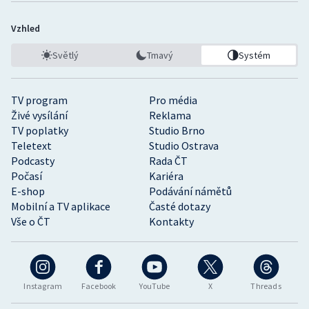
Vzhled
Světlý
Tmavý
Systém
TV program
Pro média
Živé vysílání
Reklama
TV poplatky
Studio Brno
Teletext
Studio Ostrava
Podcasty
Rada ČT
Počasí
Kariéra
E-shop
Podávání námětů
Mobilní a TV aplikace
Časté dotazy
Vše o ČT
Kontakty
Instagram
Facebook
YouTube
X
Threads