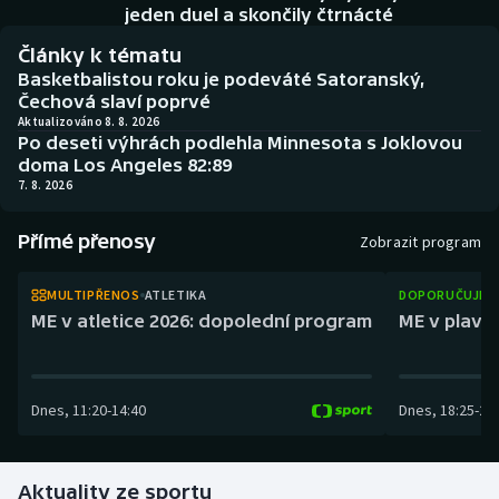
Atletika
Soutěže
jeden duel a skončily čtrnácté
Články k tématu
Baseball a softbal
Historické návraty
Basketbalistou roku je podeváté Satoranský,
Čechová slaví poprvé
Basketbal
Aplikace ČT sport
Aktualizováno 8. 8. 2026
Po deseti výhrách podlehla Minnesota s Joklovou
doma Los Angeles 82:89
Biatlon
AZ kvíz
7. 8. 2026
Boby a skeleton
Přímé přenosy
Zobrazit program
Box
MULTIPŘENOS
ATLETIKA
DOPORUČUJEM
ME v atletice 2026: dopolední program
ME v plaván
Curling
Cyklistika
Dnes
,
11:20
-
14:40
Dnes
,
18:25
-
21
Dostihy
Aktuality ze sportu
Florbal