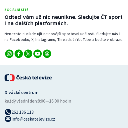
Short track
SOCIÁLNÍ SÍTĚ
Odteď vám už nic neunikne. Sledujte ČT sport
Sportovní střelba
i na dalších platformách.
Stolní tenis
Nenechte si nikde ujít nejnovější sportovní události. Sledujte nás i
na Facebooku, X, Instagramu, Threads či YouTube a buďte v obraze.
Triatlon
Veslování
Vodní slalom
Volejbal
Divácké centrum
Ostatní
každý všední den:
8:00—16:00 hodin
261 136 113
info@ceskatelevize.cz