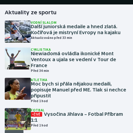
Aktuality ze sportu
Gymnastika
VODNÍ SLALOM
Další juniorská medaile a hned zlatá.
Házená
Kočířová je mistryní Evropy na kajaku
Aktualizováno před 33 min
Jezdectví
CYKLISTIKA
Niewiadomá ovládla ikonické Mont
Judo
Ventoux a ujala se vedení v Tour de
France
Krasobruslení
Před 34 min
ATLETIKA
Moc bych si přála nějakou medaili,
Lezení
popisuje Manuel před ME. Tlak si nechce
připustit
Lyže a snowboard
Před 1 hod
FOTBAL
Moderní pětiboj
Vysočina Jihlava – Fotbal Příbram
ŽIVĚ
1:1
Před 1 hod
Motorsport