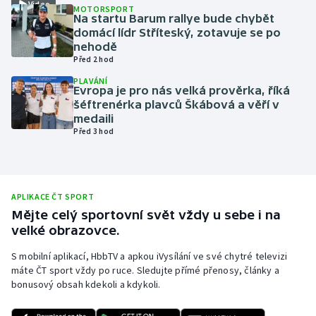
Video
MOTORSPORT
Na startu Barum rallye bude chybět
Olympijské hry
domácí lídr Stříteský, zotavuje se po
nehodě
Parasport
Před 2 hod
PLAVÁNÍ
Plavání
Evropa je pro nás velká prověrka, říká
šéftrenérka plavců Škábová a věří v
medaili
Plážový volejbal
Před 3 hod
Ragby
Rychlobruslení
APLIKACE ČT SPORT
Mějte celý sportovní svět vždy u sebe i na
Rychlostní kanoistika
velké obrazovce.
S mobilní aplikací, HbbTV a apkou iVysílání ve své chytré televizi
Short track
máte ČT sport vždy po ruce. Sledujte přímé přenosy, články a
bonusový obsah kdekoli a kdykoli.
Sportovní střelba