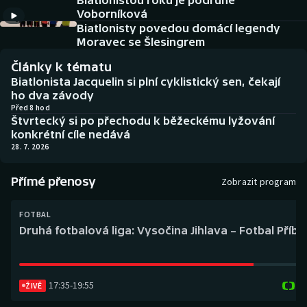
Biatlonistou roku je podruhé
Baseball a softbal
Soutěže
Voborníková
Biatlonisty povedou domácí legendy
Basketbal
Historické návraty
Moravec se Šlesingrem
Články k tématu
Biatlon
Aplikace ČT sport
Biatlonista Jacquelin si plní cyklistický sen, čekají
ho dva závody
Boby a skeleton
AZ kvíz
Před 8 hod
Štvrtecký si po přechodu k běžeckému lyžování
konkrétní cíle nedává
Box
28. 7. 2026
Curling
Přímé přenosy
Zobrazit program
Dostihy
FOTBAL
Druhá fotbalová liga: Vysočina Jihlava – Fotbal Příb
Florbal
Futsal
17:35
-
19:55
ŽIVĚ
Golf