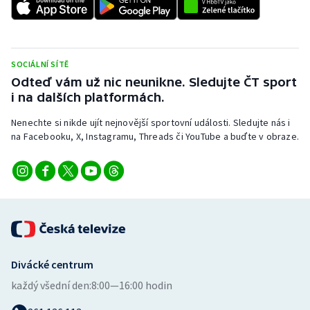
Stolní tenis
Triatlon
SOCIÁLNÍ SÍTĚ
Veslování
Odteď vám už nic neunikne. Sledujte ČT sport
i na dalších platformách.
Vodní slalom
Nenechte si nikde ujít nejnovější sportovní události. Sledujte nás i
na Facebooku, X, Instagramu, Threads či YouTube a buďte v obraze.
Volejbal
Ostatní
Divácké centrum
každý všední den:
8:00—16:00 hodin