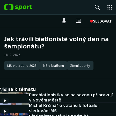
POPULÁRNÍ
SLEDOVAT
Fotbal
Jak trávili biatlonisté volný den na
šampionátu?
Hokej
18. 2. 2025
Tenis
MS v biatlonu 2025
MS v biatlonu
Zimní sporty
Atletika
Cyklistika
Videa k tématu
DALŠÍ SPORTY
Parabiatlonistky se na sezonu připravují
v Novém Městě
Michal Krčmář o vztahu k fotbalu i
Americký fotbal
NEPŘEHLÉDNĚTE
sledování MS