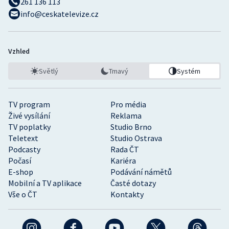
261 136 113
info@ceskatelevize.cz
Vzhled
Světlý
Tmavý
Systém
TV program
Pro média
Živé vysílání
Reklama
TV poplatky
Studio Brno
Teletext
Studio Ostrava
Podcasty
Rada ČT
Počasí
Kariéra
E-shop
Podávání námětů
Mobilní a TV aplikace
Časté dotazy
Vše o ČT
Kontakty