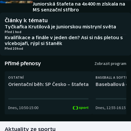
Baseball a softbal
Soutěže
Juniorská štafeta na 4x400 m získala na
MS senzační stříbro
Basketbal
Historické návraty
Články k tématu
Tyčkařka Krutilová je juniorskou mistryní světa
Biatlon
Aplikace ČT sport
Před 1 hod
Kvalifikace a finále v jeden den? Asi si nás pletou s
vícebojaři, rýpl si Staněk
Boby a skeleton
AZ kvíz
Před 20 hod
Box
Přímé přenosy
Zobrazit program
Curling
OSTATNÍ
BASEBALL A SOFTBA
Orientační běh: SP Česko – štafeta
Baseballová ex
Dostihy
Florbal
Dnes
,
10:50
-
15:00
Dnes
,
12:55
-
16:15
Futsal
Aktuality ze sportu
Golf