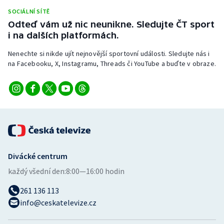
Stolní tenis
SOCIÁLNÍ SÍTĚ
Odteď vám už nic neunikne. Sledujte ČT sport
Triatlon
i na dalších platformách.
Nenechte si nikde ujít nejnovější sportovní události. Sledujte nás i
Veslování
na Facebooku, X, Instagramu, Threads či YouTube a buďte v obraze.
Vodní slalom
Volejbal
Ostatní
Divácké centrum
každý všední den:
8:00—16:00 hodin
261 136 113
info@ceskatelevize.cz