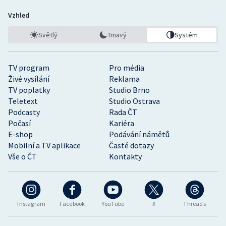
Vzhled
Světlý
Tmavý
Systém
TV program
Pro média
Živé vysílání
Reklama
TV poplatky
Studio Brno
Teletext
Studio Ostrava
Podcasty
Rada ČT
Počasí
Kariéra
E-shop
Podávání námětů
Mobilní a TV aplikace
Časté dotazy
Vše o ČT
Kontakty
Instagram
Facebook
YouTube
X
Threads