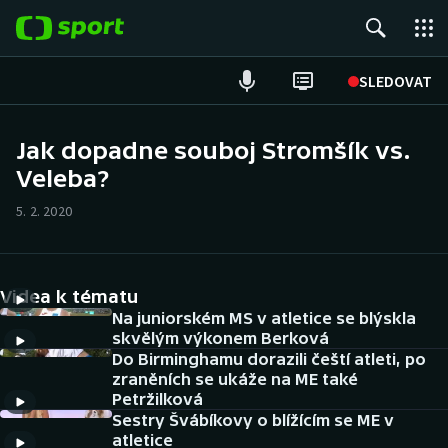
POPULÁRNÍ
SLEDOVAT
Fotbal
Jak dopadne souboj Stromšík vs.
Veleba?
Hokej
5. 2. 2020
Tenis
Atletika
Videa k tématu
Cyklistika
Na juniorském MS v atletice se blýskla
skvělým výkonem Berková
Do Birminghamu dorazili čeští atleti, po
DALŠÍ SPORTY
zraněních se ukáže na ME také
Petržilková
Americký fotbal
NEPŘEHLÉDNĚTE
Sestry Švábíkovy o blížícím se ME v
atletice