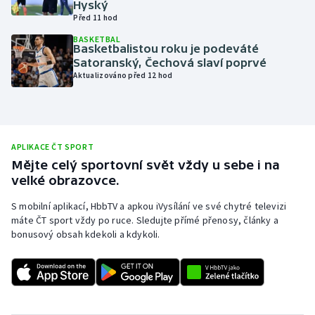
Hyský
Před 11 hod
Olympijské hry
BASKETBAL
Basketbalistou roku je podeváté
Parasport
Satoranský, Čechová slaví poprvé
Aktualizováno před 12 hod
Plavání
Plážový volejbal
APLIKACE ČT SPORT
Ragby
Mějte celý sportovní svět vždy u sebe i na
velké obrazovce.
Rychlobruslení
S mobilní aplikací, HbbTV a apkou iVysílání ve své chytré televizi
máte ČT sport vždy po ruce. Sledujte přímé přenosy, články a
Rychlostní kanoistika
bonusový obsah kdekoli a kdykoli.
Short track
Sportovní střelba