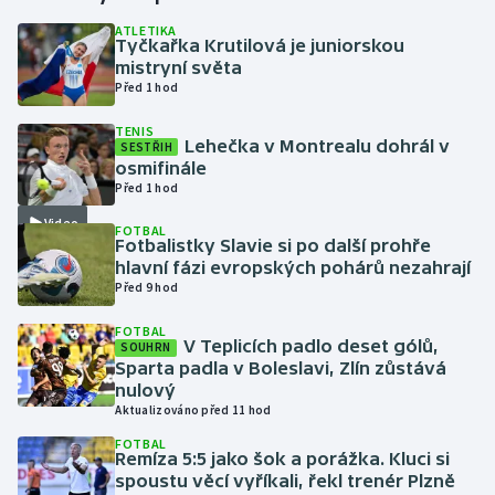
ATLETIKA
Tyčkařka Krutilová je juniorskou
Gymnastika
mistryní světa
Před 1 hod
Házená
TENIS
Lehečka v Montrealu dohrál v
SESTŘIH
Jezdectví
osmifinále
Před 1 hod
Judo
Video
FOTBAL
Fotbalistky Slavie si po další prohře
Krasobruslení
hlavní fázi evropských pohárů nezahrají
Před 9 hod
Lezení
FOTBAL
V Teplicích padlo deset gólů,
SOUHRN
Lyže a snowboard
Sparta padla v Boleslavi, Zlín zůstává
nulový
Aktualizováno před 11 hod
Moderní pětiboj
FOTBAL
Remíza 5:5 jako šok a porážka. Kluci si
Motorsport
spoustu věcí vyříkali, řekl trenér Plzně