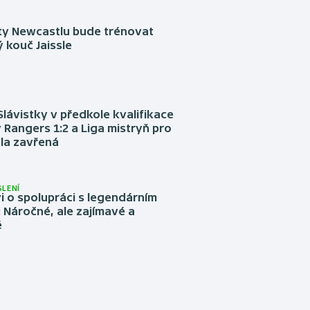
sty Newcastlu bude trénovat
 kouč Jaissle
Slávistky v předkole kvalifikace
 Rangers 1:2 a Liga mistryň pro
la zavřená
LENÍ
 o spolupráci s legendárním
Náročné, ale zajímavé a
é