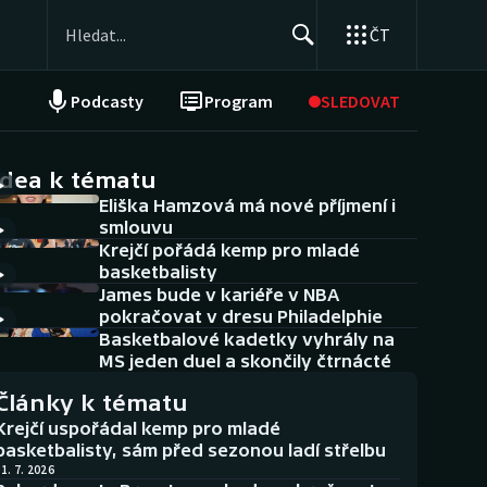
ČT
Podcasty
Program
SLEDOVAT
NEPŘEHLÉDNĚTE
Soutěže
idea k tématu
Eliška Hamzová má nové příjmení i
Historické návraty
smlouvu
Krejčí pořádá kemp pro mladé
Aplikace ČT sport
basketbalisty
James bude v kariéře v NBA
AZ kvíz
pokračovat v dresu Philadelphie
Basketbalové kadetky vyhrály na
MS jeden duel a skončily čtrnácté
Články k tématu
Krejčí uspořádal kemp pro mladé
basketbalisty, sám před sezonou ladí střelbu
1. 7. 2026