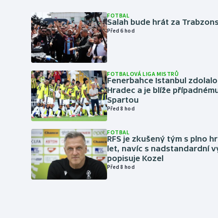
FOTBAL
Salah bude hrát za Trabzon
Před 6 hod
FOTBALOVÁ LIGA MISTRŮ
Fenerbahce Istanbul zdolalo
Hradec a je blíže případném
Spartou
Před 8 hod
FOTBAL
RFS je zkušený tým s plno hr
let, navíc s nadstandardní 
popisuje Kozel
Před 8 hod