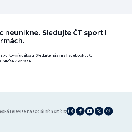
 neunikne. Sledujte ČT sport i
ormách.
 sportovní události. Sledujte nás i na Facebooku, X,
a buďte v obraze.
eská televize na sociálních sítích: