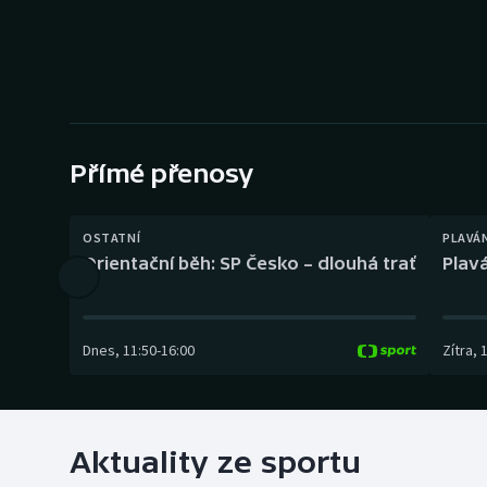
Curling
Dostihy
Florbal
Futsal
Přímé přenosy
Golf
OSTATNÍ
PLAVÁ
Orientační běh: SP Česko – dlouhá trať
Plavá
Gymnastika
Dnes
,
11:50
-
16:00
Zítra
,
Aktuality ze sportu