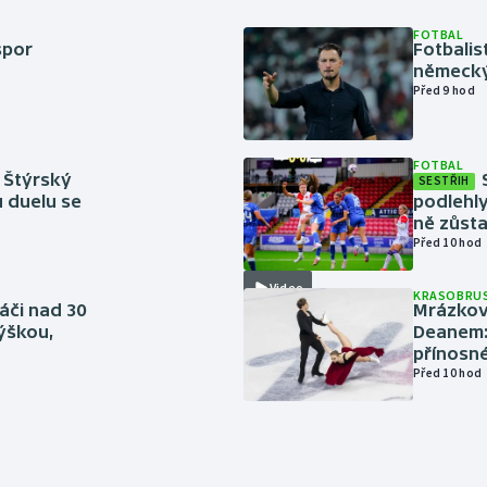
FOTBAL
spor
Fotbali
německý
Před 9 hod
FOTBAL
 Štýrský
SESTŘIH
u duelu se
podlehly
ně zůsta
Před 10 hod
Video
KRASOBRUS
áči nad 30
Mrázkovi
výškou,
Deanem: 
přínosn
Před 10 hod