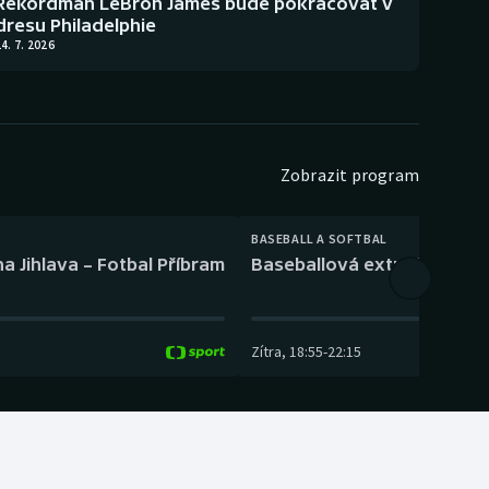
Rekordman LeBron James bude pokračovat v
dresu Philadelphie
4. 7. 2026
Zobrazit program
BASEBALL A SOFTBAL
a Jihlava – Fotbal Příbram
Baseballová extraliga: Tře
Zítra
,
18:55
-
22:15