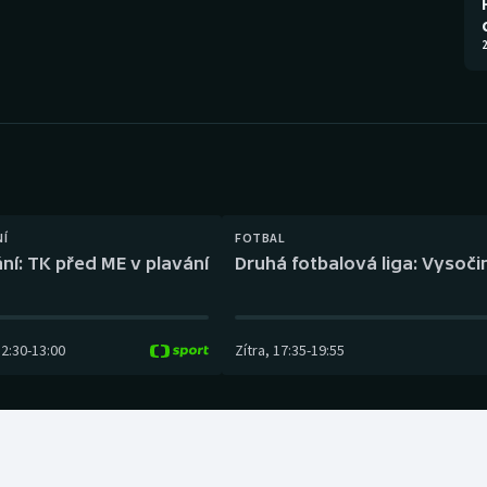
Moderní pětiboj
Triatlon
2
Motorsport
Veslování
Olympijské hry
Vodní slalom
Parasport
Volejbal
Plavání
Ostatní
NÍ
FOTBAL
ní: TK před ME v plavání
Druhá fotbalová liga: Vysočin
Plážový volejbal
12:30
-
13:00
Zítra
,
17:35
-
19:55