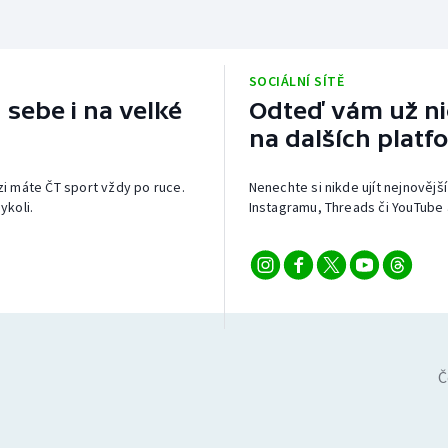
SOCIÁLNÍ SÍTĚ
 sebe i na velké
Odteď vám už nic
na dalších platf
izi máte ČT sport vždy po ruce.
Nenechte si nikde ujít nejnovější
ykoli.
Instagramu, Threads či YouTube 
Č