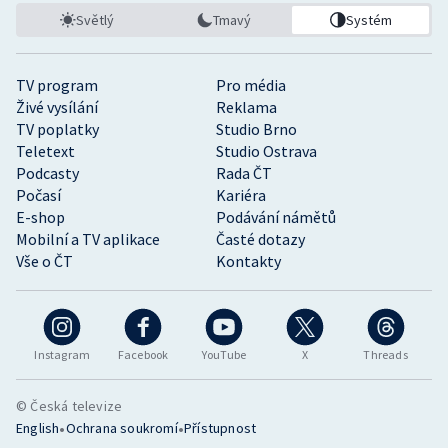
Světlý
Tmavý
Systém
TV program
Pro média
Živé vysílání
Reklama
TV poplatky
Studio Brno
Teletext
Studio Ostrava
Podcasty
Rada ČT
Počasí
Kariéra
E-shop
Podávání námětů
Mobilní a TV aplikace
Časté dotazy
Vše o ČT
Kontakty
Instagram
Facebook
YouTube
X
Threads
© Česká televize
•
•
English
Ochrana soukromí
Přístupnost