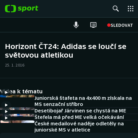
POPULÁRNÍ
SLEDOVAT
Fotbal
Horizont ČT24: Adidas se loučí se
světovou atletikou
Hokej
25. 1. 2016
Tenis
Atletika
Videa k tématu
Cyklistika
Juniorská štafeta na 4x400 m získala na
MS senzační stříbro
Desetibojař Järvinen se chystá na ME
DALŠÍ SPORTY
Štefela má před ME velká očekávání
České medailové naděje odletěly na
Americký fotbal
NEPŘEHLÉDNĚTE
juniorské MS v atletice