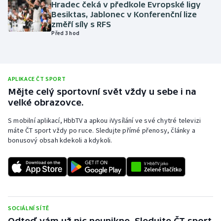
Hradec čeká v předkole Evropské ligy
Olympijské hry
Besiktas, Jablonec v Konferenční lize
změří síly s RFS
Před 3 hod
Parasport
Plavání
APLIKACE ČT SPORT
Plážový volejbal
Mějte celý sportovní svět vždy u sebe i na
velké obrazovce.
Ragby
S mobilní aplikací, HbbTV a apkou iVysílání ve své chytré televizi
máte ČT sport vždy po ruce. Sledujte přímé přenosy, články a
Rychlobruslení
bonusový obsah kdekoli a kdykoli.
Rychlostní kanoistika
Short track
Sportovní střelba
SOCIÁLNÍ SÍTĚ
Odteď vám už nic neunikne. Sledujte ČT sport