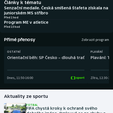
Články k tématu
Baseball a softbal
Soutěže
Senzační medaile. Česká smíšená štafeta získala na
juniorském MS stříbro
Basketbal
Historické návraty
Před 2 hod
Program ME v atletice
Před 23 hod
Biatlon
Aplikace ČT sport
Přímé přenosy
Boby a skeleton
AZ kvíz
Zobrazit program
Box
OSTATNÍ
PLAVÁNÍ
Orientační běh: SP Česko – dlouhá trať
Plavání: TK
Curling
Dostihy
Dnes
,
11:50
-
16:00
Zítra
,
12:30
-
13:
Florbal
Aktuality ze sportu
Futsal
FOTBAL
FIFA chystá kroky k ochraně svého
Golf