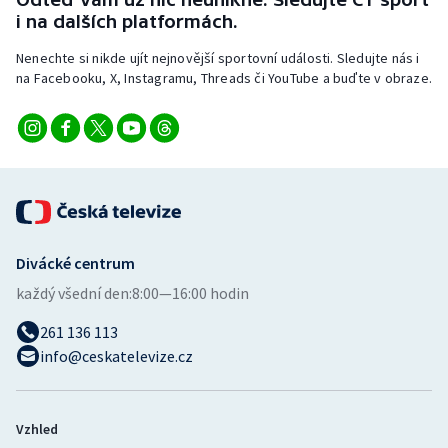
Stolní tenis
i na dalších platformách.
Nenechte si nikde ujít nejnovější sportovní události. Sledujte nás i
Triatlon
na Facebooku, X, Instagramu, Threads či YouTube a buďte v obraze.
Veslování
Vodní slalom
Volejbal
Ostatní
Divácké centrum
každý všední den:
8:00—16:00 hodin
261 136 113
info@ceskatelevize.cz
Vzhled