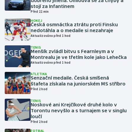
dobrého jména. Omlouvá se za chyby a
stojí za Infantinem
Před 22 min
Gymnastika
HOKEJ
Česká osmnáctka ztrátu proti Finsku
Házená
nedotáhla a o medaile si nezahraje
Aktualizováno před 1 hod
Jezdectví
TENIS
Menšík zvládl bitvu s Fearnleym a v
Judo
Montrealu je ve třetím kole jako Lehečka
Aktualizováno před 1 hod
Krasobruslení
ATLETIKA
Senzační medaile. Česká smíšená
štafeta získala na juniorském MS stříbro
Lezení
Před 2 hod
Lyže a snowboard
TENIS
Noskové ani Krejčíkové druhé kolo v
Torontu nevyšlo a s turnajem se v singlu
Moderní pětiboj
loučí
Před 2 hod
Motorsport
FOTBAL