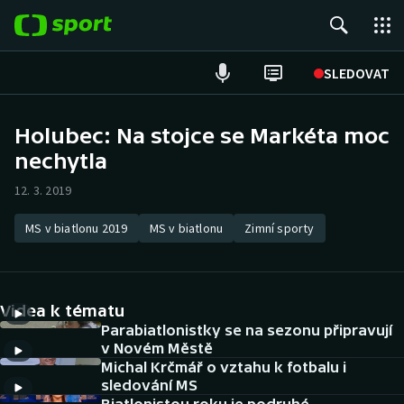
POPULÁRNÍ
SLEDOVAT
Fotbal
Holubec: Na stojce se Markéta moc
nechytla
Hokej
12. 3. 2019
Tenis
MS v biatlonu 2019
MS v biatlonu
Zimní sporty
Atletika
Cyklistika
Videa k tématu
DALŠÍ SPORTY
Parabiatlonistky se na sezonu připravují
v Novém Městě
Michal Krčmář o vztahu k fotbalu i
Americký fotbal
NEPŘEHLÉDNĚTE
sledování MS