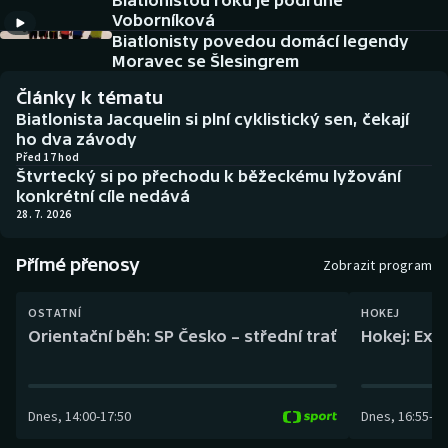
Biatlonistou roku je podruhé
Baseball a softbal
Soutěže
Voborníková
Biatlonisty povedou domácí legendy
Basketbal
Historické návraty
Moravec se Šlesingrem
Články k tématu
Biatlon
Aplikace ČT sport
Biatlonista Jacquelin si plní cyklistický sen, čekají
ho dva závody
Boby a skeleton
AZ kvíz
Před 17 hod
Štvrtecký si po přechodu k běžeckému lyžování
konkrétní cíle nedává
Box
28. 7. 2026
Curling
Přímé přenosy
Zobrazit program
Dostihy
OSTATNÍ
HOKEJ
Orientační běh: SP Česko – střední trať
Hokej: Exh
Florbal
Futsal
Dnes
,
14:00
-
17:50
Dnes
,
16:55
-
19
Golf