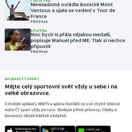
CYKLISTIKA
Niewiadomá ovládla ikonické Mont
Olympijské hry
Ventoux a ujala se vedení v Tour de
France
Před 8 hod
Parasport
ATLETIKA
Moc bych si přála nějakou medaili,
Plavání
popisuje Manuel před ME. Tlak si nechce
připustit
Plážový volejbal
Před 9 hod
Ragby
Rychlobruslení
APLIKACE ČT SPORT
Mějte celý sportovní svět vždy u sebe i na
velké obrazovce.
Rychlostní kanoistika
S mobilní aplikací, HbbTV a apkou iVysílání ve své chytré televizi
Short track
máte ČT sport vždy po ruce. Sledujte přímé přenosy, články a
bonusový obsah kdekoli a kdykoli.
Sportovní střelba