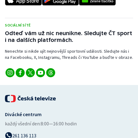
Stolní tenis
Triatlon
SOCIÁLNÍ SÍTĚ
Odteď vám už nic neunikne. Sledujte ČT sport
Veslování
i na dalších platformách.
Vodní slalom
Nenechte si nikde ujít nejnovější sportovní události. Sledujte nás i
na Facebooku, X, Instagramu, Threads či YouTube a buďte v obraze.
Volejbal
Ostatní
Divácké centrum
každý všední den:
8:00—16:00 hodin
261 136 113