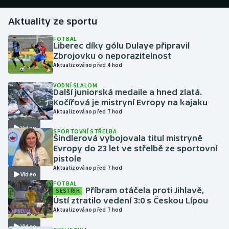
Aktuality ze sportu
Gymnastika
FOTBAL
Liberec díky gólu Dulaye připravil
Házená
Zbrojovku o neporazitelnost
Aktualizováno před 4 hod
Jezdectví
VODNÍ SLALOM
Další juniorská medaile a hned zlatá.
Judo
Kočířová je mistryní Evropy na kajaku
Aktualizováno před 7 hod
Krasobruslení
Video
SPORTOVNÍ STŘELBA
Šindlerová vybojovala titul mistryně
Lezení
Evropy do 23 let ve střelbě ze sportovní
pistole
Aktualizováno před 7 hod
Lyže a snowboard
Video
FOTBAL
Příbram otáčela proti Jihlavě,
SESTŘIH
Moderní pětiboj
Ústí ztratilo vedení 3:0 s Českou Lípou
Aktualizováno před 7 hod
Motorsport
Video