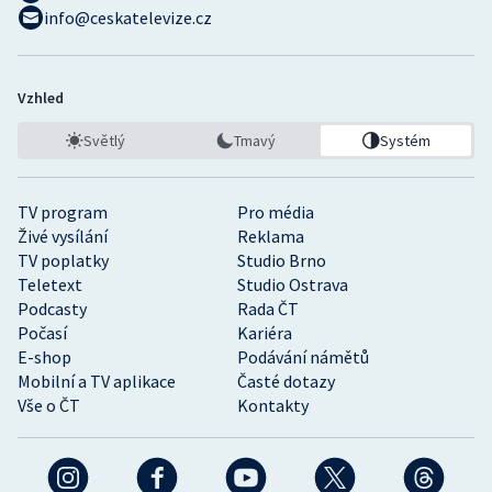
info@ceskatelevize.cz
Vzhled
Světlý
Tmavý
Systém
TV program
Pro média
Živé vysílání
Reklama
TV poplatky
Studio Brno
Teletext
Studio Ostrava
Podcasty
Rada ČT
Počasí
Kariéra
E-shop
Podávání námětů
Mobilní a TV aplikace
Časté dotazy
Vše o ČT
Kontakty