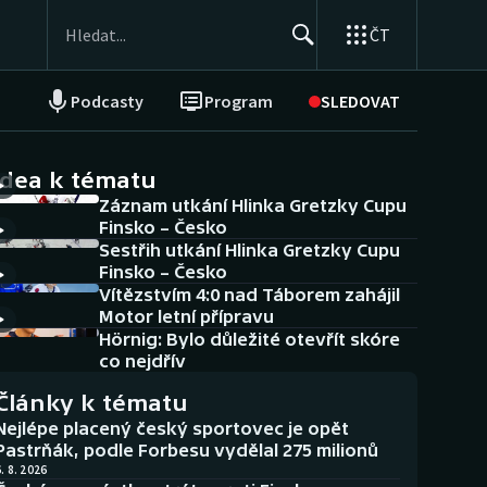
ČT
Podcasty
Program
SLEDOVAT
NEPŘEHLÉDNĚTE
Soutěže
idea k tématu
Záznam utkání Hlinka Gretzky Cupu
Historické návraty
Finsko – Česko
Sestřih utkání Hlinka Gretzky Cupu
Aplikace ČT sport
Finsko – Česko
Vítězstvím 4:0 nad Táborem zahájil
AZ kvíz
Motor letní přípravu
Hörnig: Bylo důležité otevřít skóre
co nejdřív
Články k tématu
Nejlépe placený český sportovec je opět
Pastrňák, podle Forbesu vydělal 275 milionů
. 8. 2026