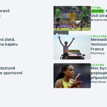
FOTBAL
ravil
SESTŘIH
t
Ústí ztr
Aktualizován
Video
CYKLISTIKA
ed zlatá.
Niewiad
 na kajaku
Ventoux 
France
Před 9 hod
ATLETIKA
mistryně
Moc bych
ze sportovní
popisuje
připustit
Před 10 hod