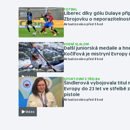
FOTBAL
Liberec díky gólu Dulaye přip
Zbrojovku o neporazitelnos
Aktualizováno před 5 hod
VODNÍ SLALOM
Další juniorská medaile a hn
Kočířová je mistryní Evropy
Aktualizováno před 8 hod
Video
SPORTOVNÍ STŘELBA
Šindlerová vybojovala titul 
Evropy do 23 let ve střelbě 
pistole
Aktualizováno před 8 hod
Video