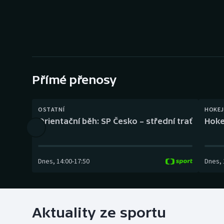
Curling
Dostihy
Florbal
Futsal
Přímé přenosy
Golf
OSTATNÍ
HOKEJ
Orientační běh: SP Česko – střední trať
Hoke
Gymnastika
Dnes
,
14:00
-
17:50
Dnes
,
Aktuality ze sportu