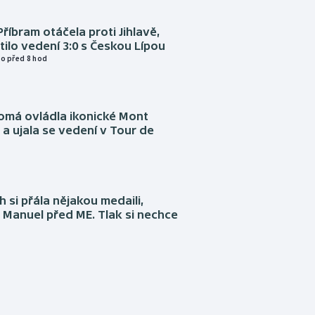
Příbram otáčela proti Jihlavě,
atilo vedení 3:0 s Českou Lípou
o před 8 hod
omá ovládla ikonické Mont
a ujala se vedení v Tour de
 si přála nějakou medaili,
 Manuel před ME. Tlak si nechce