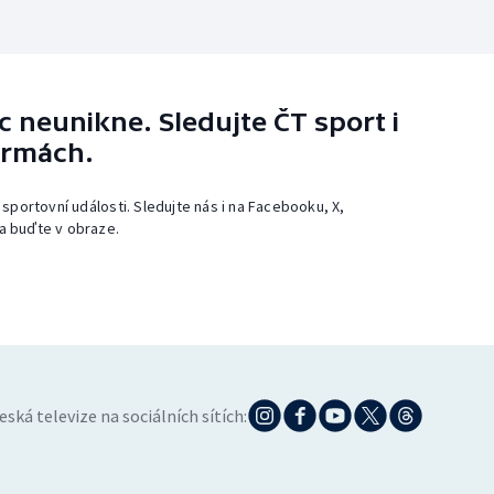
 neunikne. Sledujte ČT sport i
ormách.
 sportovní události. Sledujte nás i na Facebooku, X,
a buďte v obraze.
eská televize na sociálních sítích: