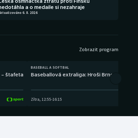
Česká osmnáctka ztrátu proti Finsku
nedotáhla a o medaile si nezahraje
ktualizováno 6. 8. 2026
Zobrazit program
BASEBALL A SOFTBAL
 – štafeta
Baseballová extraliga: Hroši Brno – Eagles
Zítra
,
12:55
-
16:15