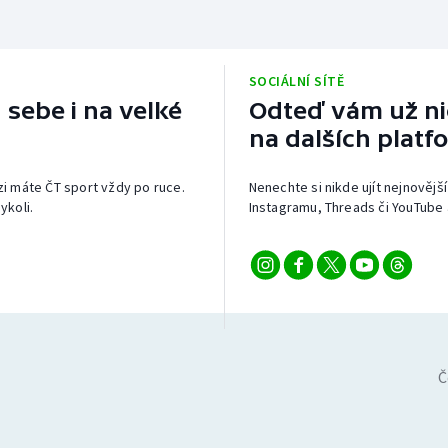
SOCIÁLNÍ SÍTĚ
 sebe i na velké
Odteď vám už nic
na dalších platf
izi máte ČT sport vždy po ruce.
Nenechte si nikde ujít nejnovější
ykoli.
Instagramu, Threads či YouTube 
Č