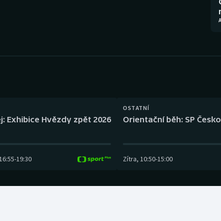
Moderní pětiboj
Triatlon
A
Motorsport
Veslování
Olympijské hry
Vodní slalom
Parasport
Volejbal
Plavání
Ostatní
OSTATNÍ
j: Exhibice Hvězdy zpět 2026
Orientační běh: SP Česko
Plážový volejbal
16:55
-
19:30
Zítra
,
10:50
-
15:00