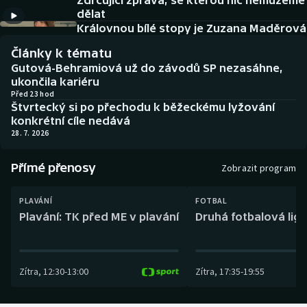
Zdrcující zpráva, se kterou nic nemůžeme
Baseball a softbal
Soutěže
dělat
Královnou bílé stopy je Zuzana Maděrová
Basketbal
Historické návraty
Články k tématu
Gutová-Behramiová už do závodů SP nezasáhne,
Biatlon
Aplikace ČT sport
ukončila kariéru
Před 23 hod
Štvrtecký si po přechodu k běžeckému lyžování
Boby a skeleton
AZ kvíz
konkrétní cíle nedává
28. 7. 2026
Box
Přímé přenosy
Zobrazit program
Curling
PLAVÁNÍ
FOTBAL
Dostihy
Plavání: TK před ME v plavání
Druhá fotbalová liga
Florbal
Zítra
,
12:30
-
13:00
Zítra
,
17:35
-
19:55
Futsal
Golf