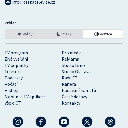
info@ceskatelevize.cz
Vzhled
Světlý
Tmavý
Systém
TV program
Pro média
Živé vysílání
Reklama
TV poplatky
Studio Brno
Teletext
Studio Ostrava
Podcasty
Rada ČT
Počasí
Kariéra
E-shop
Podávání námětů
Mobilní a TV aplikace
Časté dotazy
Vše o ČT
Kontakty