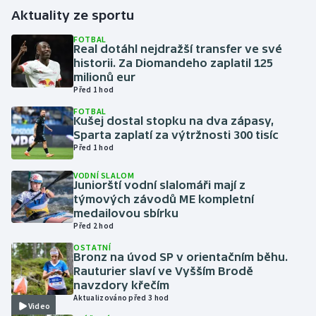
Aktuality ze sportu
Gymnastika
FOTBAL
Real dotáhl nejdražší transfer ve své
historii. Za Diomandeho zaplatil 125
Házená
milionů eur
Před 1 hod
Jezdectví
FOTBAL
Kušej dostal stopku na dva zápasy,
Judo
Sparta zaplatí za výtržnosti 300 tisíc
Před 1 hod
Krasobruslení
VODNÍ SLALOM
Juniorští vodní slalomáři mají z
týmových závodů ME kompletní
Lezení
medailovou sbírku
Před 2 hod
Lyže a snowboard
OSTATNÍ
Bronz na úvod SP v orientačním běhu.
Moderní pětiboj
Rauturier slaví ve Vyšším Brodě
navzdory křečím
Aktualizováno před 3 hod
Motorsport
Video