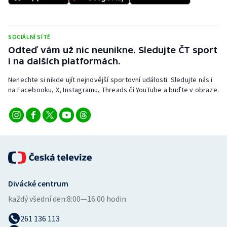
Stolní tenis
Triatlon
SOCIÁLNÍ SÍTĚ
Odteď vám už nic neunikne. Sledujte ČT sport
Veslování
i na dalších platformách.
Vodní slalom
Nenechte si nikde ujít nejnovější sportovní události. Sledujte nás i
na Facebooku, X, Instagramu, Threads či YouTube a buďte v obraze.
Volejbal
Ostatní
Divácké centrum
každý všední den:
8:00—16:00 hodin
261 136 113