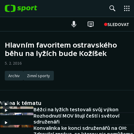
POPULÁRNÍ
SLEDOVAT
Fotbal
Hlavním favoritem ostravského
běhu na lyžích bude Kožíšek
Hokej
5. 2. 2016
Tenis
Archiv
Zimní sporty
Atletika
Cyklistika
Videa k tématu
DALŠÍ SPORTY
Běžci na lyžích testovali svůj výkon
Rozhodnutí MOV litují čeští i světoví
sdruženáři
Americký fotbal
NEPŘEHLÉDNĚTE
Konvalinka ke konci sdruženářů na OH: