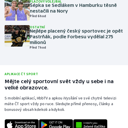
PLÁŽOVÝ VOLEJBAL
Šépka se Sedlákem v Hamburku těsně
Olympijské hry
nestačili na Nory
Před 6 hod
Parasport
OSTATNÍ
Nejlépe placený český sportovec je opět
Plavání
Pastrňák, podle Forbesu vydělal 275
milionů
Před 7 hod
Plážový volejbal
Ragby
APLIKACE ČT SPORT
Rychlobruslení
Mějte celý sportovní svět vždy u sebe i na
velké obrazovce.
Rychlostní kanoistika
S mobilní aplikací, HbbTV a apkou iVysílání ve své chytré televizi
máte ČT sport vždy po ruce. Sledujte přímé přenosy, články a
Short track
bonusový obsah kdekoli a kdykoli.
Sportovní střelba